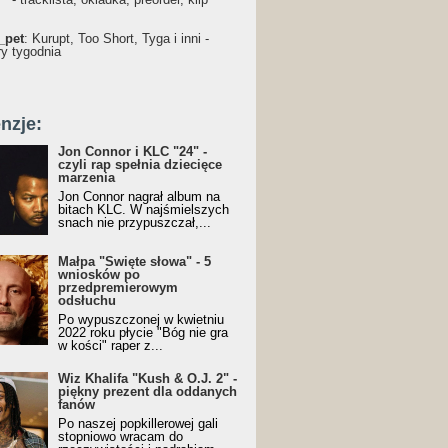
_pet
: Kurupt, Too Short, Tyga i inni -
ry tygodnia
nzje:
Jon Connor i KLC "24" -
czyli rap spełnia dziecięce
marzenia
Jon Connor nagrał album na
bitach KLC. W najśmielszych
snach nie przypuszczał,...
Małpa "Święte słowa" - 5
wniosków po
przedpremierowym
odsłuchu
Po wypuszczonej w kwietniu
2022 roku płycie "Bóg nie gra
w kości" raper z...
Wiz Khalifa "Kush & O.J. 2" -
piękny prezent dla oddanych
fanów
Po naszej popkillerowej gali
stopniowo wracam do