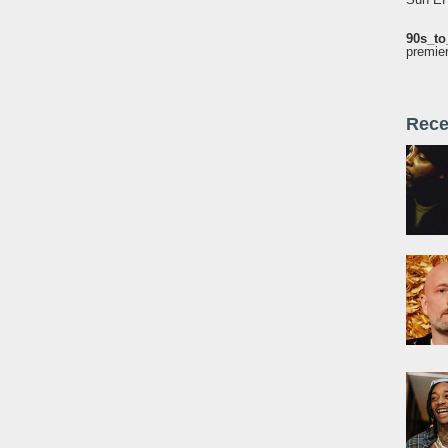
90s_to
premie
Rece