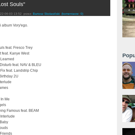
Lost Souls"
22-06-03 13:52
przez:
Bartosz Skolasiński
(komentarze: 0)
i album Vory'ego.
uls feat. Fresco Trey
t feat. Kanye West
Popu
 Learned
 Disturb feat. NAV & BLEU
Fix feat. Landstrip Chip
Birthday 2U
terlude
Games
 In Me
gels
eing Famous feat. BEAM
 Interlude
 Baby
louds
 Friends