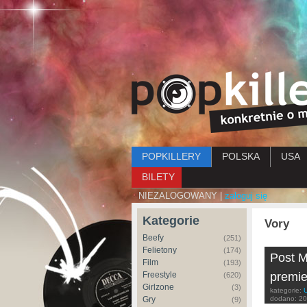
Menu główne
POPKILLERY
POLSKA
USA
BILETY
NIEZALOGOWANY |
zaloguj się
Kategorie
Vory
Beefy
(251)
Felietony
(174)
Post M
Film
(193)
Freestyle
premie
(620)
Girlzone
(3)
kategorie:
Gry
dodano:
20
(9)