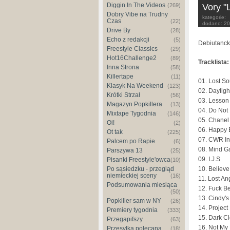
Diggin In The Videos
(269)
Vory "
Dobry Vibe na Trudny
kategorie:
Czas
(22)
dodano:
20
Drive By
(28)
Echo z redakcji
(5)
Debiutanck
Freestyle Classics
(29)
Hot16Challenge2
(89)
Tracklista:
Inna Strona
(58)
Killertape
(11)
01. Lost So
Klasyk Na Weekend
(123)
02. Dayligh
Krótki Strzał
(56)
03. Lesson
Magazyn Popkillera
(13)
04. Do Not
Mixtape Tygodnia
(146)
05. Chanel 
Oi!
(2)
06. Happy 
Ot tak
(225)
07. CWR In
Palcem po Rapie
(6)
08. Mind 
Parszywa 13
(25)
09. I.J.S
Pisanki Freestyle'owca
(10)
Po sąsiedzku - przegląd
10. Believe
niemieckiej sceny
(16)
11. Lost An
Podsumowania miesiąca
12. Fuck B
(50)
13. Cindy's
Popkiller sam w NY
(26)
14. Project
Premiery tygodnia
(333)
15. Dark C
Przegapifszy
(63)
16. Not My
Przesyłka polecana
(18)