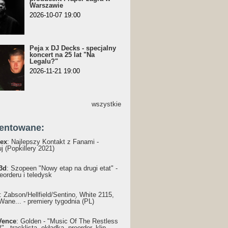
Warszawie
2026-10-07 19:00
Peja x DJ Decks - specjalny
koncert na 25 lat "Na
Legalu?"
2026-11-21 19:00
wszystkie
entowane:
ex
: Najlepszy Kontakt z Fanami -
j (Popkillery 2021)
3d
: Szopeen "Nowy etap na drugi etat" -
reorderu i teledysk
: Żabson/Hellfield/Sentino, White 2115,
Wane... - premiery tygodnia (PL)
Vence
: Golden - "Music Of The Restless
 - tracklista, okładka, preorder, klip