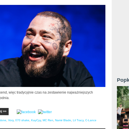
Popk
nd, więc tradycyjnie czas na zestawienie najważniejszych
odnia.
ej >>
alone
,
Vory
,
070 shake
,
KayCyy
,
MC Ren
,
Namir Blade
,
Lil Tracy
,
C-Lance