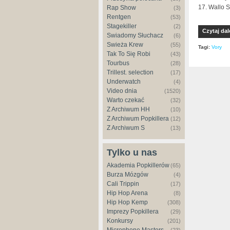
17. Wallo 
Rap Show
(3)
Rentgen
(53)
Stagekiller
(2)
Czytaj dal
Świadomy Słuchacz
(6)
Świeża Krew
(55)
Tagi:
Vory
Tak To Się Robi
(43)
Tourbus
(28)
Trillest. selection
(17)
Underwatch
(4)
Video dnia
(1520)
Warto czekać
(32)
Z Archiwum HH
(10)
Z Archiwum Popkillera
(12)
Z Archiwum S
(13)
Tylko u nas
Akademia Popkillerów
(65)
Burza Mózgów
(4)
Cali Trippin
(17)
Hip Hop Arena
(8)
Hip Hop Kemp
(308)
Imprezy Popkillera
(29)
Konkursy
(201)