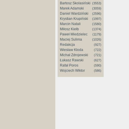
Bartosz Skolasiński
(3553)
Marek Adamski
(3059)
Daniel Wardziński
(2596)
Krystian Krupiński
(1997)
Marcin Natali
(1580)
Miłosz Kiełb
(1374)
Paweł Miedzielec
(1179)
Maciej Sulima
(1026)
Redakcja
(927)
Wiesław Kłoda
(722)
Michał Zdrojewski
(721)
Łukasz Rawski
(627)
Rafał Poros
(590)
Wojciech Wiktor
(586)