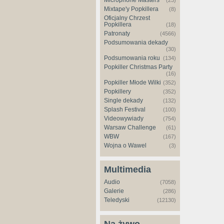
Microphone Masters
(23)
Mixtape'y Popkillera
(8)
Oficjalny Chrzest
Popkillera
(18)
Patronaty
(4566)
Podsumowania dekady
(30)
Podsumowania roku
(134)
Popkiller Christmas Party
(16)
Popkiller Młode Wilki
(352)
Popkillery
(352)
Single dekady
(132)
Splash Festival
(100)
Videowywiady
(754)
Warsaw Challenge
(61)
WBW
(167)
Wojna o Wawel
(3)
Multimedia
Audio
(7058)
Galerie
(286)
Teledyski
(12130)