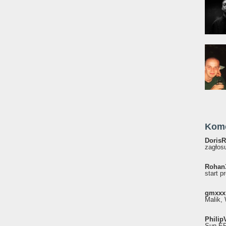
Kom
DorisR
zagłosu
Rohan
start p
gmxxx
Malik, 
Philip
Sun EP"