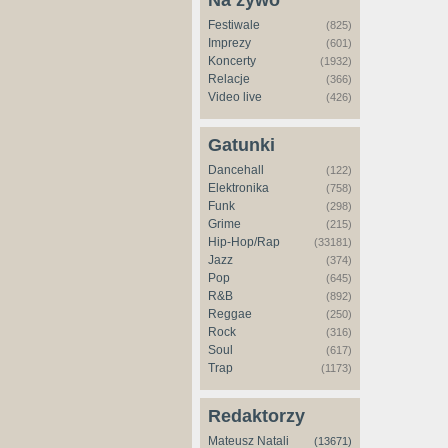
Na żywo
Festiwale
(825)
Imprezy
(601)
Koncerty
(1932)
Relacje
(366)
Video live
(426)
Gatunki
Dancehall
(122)
Elektronika
(758)
Funk
(298)
Grime
(215)
Hip-Hop/Rap
(33181)
Jazz
(374)
Pop
(645)
R&B
(892)
Reggae
(250)
Rock
(316)
Soul
(617)
Trap
(1173)
Redaktorzy
Mateusz Natali
(13671)