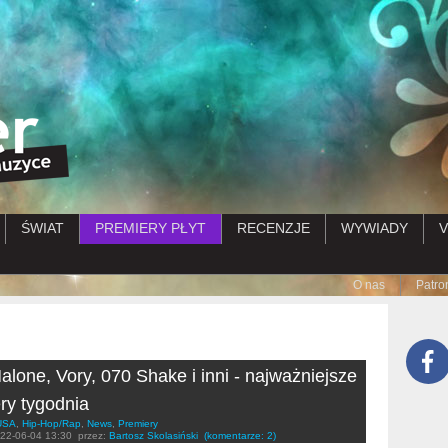
Przejdź do treści
ŚWIAT
PREMIERY PŁYT
RECENZJE
WYWIADY
V
Submenu
O nas
Patro
alone, Vory, 070 Shake i inni - najważniejsze
ry tygodnia
USA
,
Hip-Hop/Rap
,
News
,
Premiery
22-06-04 13:30
przez:
Bartosz Skolasiński
(komentarze: 2)