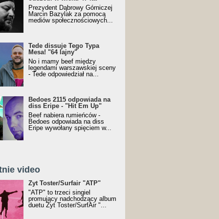
Prezydent Dąbrowy Górniczej
Marcin Bazylak za pomocą
mediów społecznościowych...
Tede dissuje Tego Typa
Mesa! "64 lajny"
No i mamy beef między
legendami warszawskiej sceny
- Tede odpowiedział na...
Bedoes 2115 odpowiada na
diss Eripe - "Hit Em Up"
Beef nabiera rumieńców -
Bedoes odpowiada na diss
Eripe wywołany spięciem w...
tnie video
Toster/SurfAir - ATP VIDEO
Żyt Toster/Surfair "ATP"
"ATP" to trzeci singiel
promujący nadchodzący album
duetu Żyt Toster/SurfAir "...