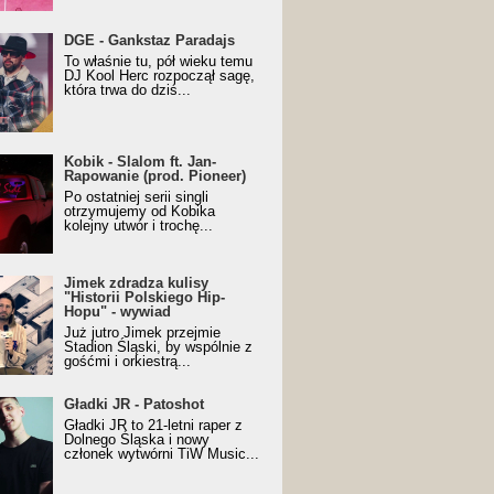
URALesko z nagrodą za
DGE - Gankstaz Paradajs
yczny/Trueschoolowy
To właśnie tu, pół wieku temu
m Roku (Popkillery 2023)
DJ Kool Herc rozpoczął sagę,
która trwa do dziś...
 - Slalom ft. Jan-
Kobik - Slalom ft. Jan-
wanie (prod. Pioneer)
Rapowanie (prod. Pioneer)
cial Music Visualiser]
Po ostatniej serii singli
otrzymujemy od Kobika
kolejny utwór i trochę...
k zdradza kulisy "Historii
Jimek zdradza kulisy
kiego Hip-Hopu" - wywiad
"Historii Polskiego Hip-
Hopu" - wywiad
Już jutro Jimek przejmie
Stadion Śląski, by wspólnie z
gośćmi i orkiestrą...
ki JR - Patoshot
Gładki JR - Patoshot
Gładki JR to 21-letni raper z
Dolnego Śląska i nowy
członek wytwórni TiW Music...