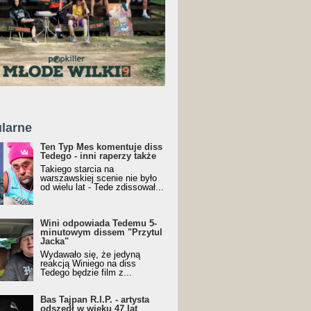
larne
Ten Typ Mes komentuje diss
Tedego - inni raperzy także
Takiego starcia na
warszawskiej scenie nie było
od wielu lat - Tede zdissował...
Wini odpowiada Tedemu 5-
minutowym dissem "Przytul
Jacka"
Wydawało się, że jedyną
reakcją Winiego na diss
Tedego będzie film z...
Bas Tajpan R.I.P. - artysta
odszedł w wieku 47 lat