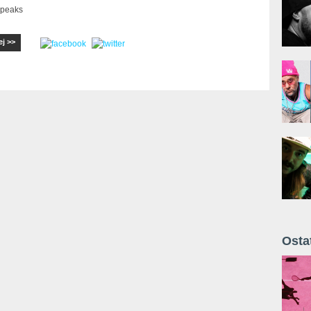
Speaks
ej >>
Osta
Żyt 