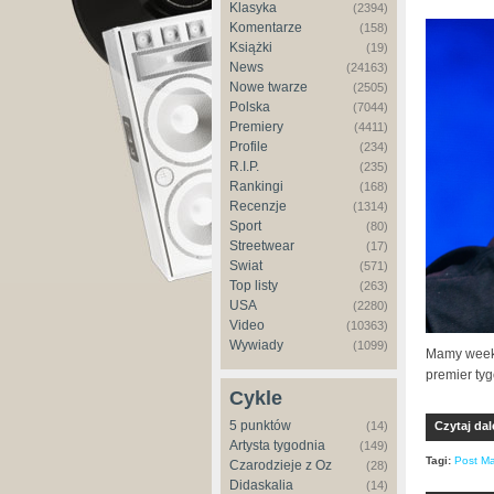
Klasyka
(2394)
Komentarze
(158)
Książki
(19)
News
(24163)
Nowe twarze
(2505)
Polska
(7044)
Premiery
(4411)
Profile
(234)
R.I.P.
(235)
Rankingi
(168)
Recenzje
(1314)
Sport
(80)
Streetwear
(17)
Świat
(571)
Top listy
(263)
USA
(2280)
Video
(10363)
Wywiady
(1099)
Mamy weeke
premier tyg
Cykle
5 punktów
(14)
Czytaj dal
Artysta tygodnia
(149)
Tagi:
Post M
Czarodzieje z Oz
(28)
Didaskalia
(14)