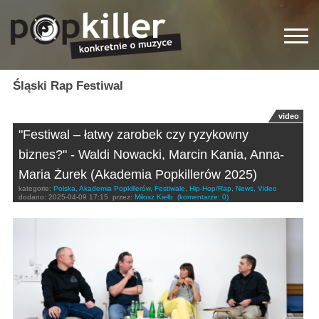
Śląski Rap Festiwal
video
"Festiwal – łatwy zarobek czy ryzykowny
biznes?" - Waldi Nowacki, Marcin Kania, Anna-
Maria Żurek (Akademia Popkillerów 2025)
kategorie:
Polska
,
Akademia Popkillerów
,
Festiwale
,
Hip-Hop/Rap
,
News
,
Video
dodano:
2025-04-09 17:15
przez:
Miłosz Kiełb
(komentarze: 0)