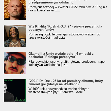
przedpremierowym odsłuchu
Po wypuszczonej w kwietniu 2022 roku płycie "Bóg nie
gra w kości" raper z...
Wiz Khalifa "Kush & O.J. 2" - piękny prezent dla
oddanych fanów
Po naszej popkillerowej gali stopniowo wracam do
rzeczywistości i nadrabiam...
Gkamolli z Undy wydaje solo - 4 wnioski z
odsłuchu "Pełnego przepływu"
Filar gdyńskiej sceny, grafik, główny producent i raper
kolektywu Undadasea już...
"2001" Dr. Dre - 25 lat od premiery albumu, który
zmienił grę (Klasyk na Weekend)
W 1999 roku powychodziło trochę dobrych
westcoastowych płyt. Pierwsze, które...