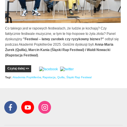
Co takiego jest w rapowych festiwalach, że ludzie je kochają? Czy
faktycznie festiwale muzyczne, w tym te hip-hopowe to żyła złota? Panel
dyskusyjny
"Festiwal – łatwy zarobek czy ryzykowny biznes?"
odbył się
podczas Akademii Popkillerów 2025. Gośćmi dyskusji byli
Anna-Maria
Żurek (Quilla), Marcin Kania (Śląski Rap Festiwal) i Waldi Nowacki
(Rapstacja Festiwal)
.
Czytaj dalej >>
Tagi:
Akademia Popkillerów
,
Rapstacja
,
Quilla
,
Śląski Rap Festiwal