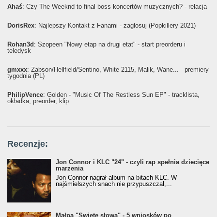
Ahaś
: Czy The Weeknd to final boss koncertów muzycznych? - relacja
DorisRex
: Najlepszy Kontakt z Fanami - zagłosuj (Popkillery 2021)
Rohan3d
: Szopeen "Nowy etap na drugi etat" - start preorderu i
teledysk
gmxxx
: Żabson/Hellfield/Sentino, White 2115, Malik, Wane... - premiery
tygodnia (PL)
PhilipVence
: Golden - "Music Of The Restless Sun EP" - tracklista,
okładka, preorder, klip
Recenzje:
Jon Connor i KLC "24" - czyli rap spełnia dziecięce
marzenia
Jon Connor nagrał album na bitach KLC. W
najśmielszych snach nie przypuszczał,...
Małpa "Święte słowa" - 5 wniosków po