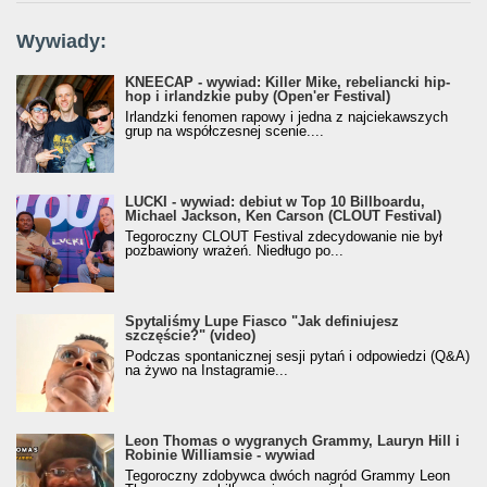
Wywiady:
KNEECAP - wywiad: Killer Mike, rebeliancki hip-
hop i irlandzkie puby (Open'er Festival)
Irlandzki fenomen rapowy i jedna z najciekawszych
grup na współczesnej scenie....
LUCKI - wywiad: debiut w Top 10 Billboardu,
Michael Jackson, Ken Carson (CLOUT Festival)
Tegoroczny CLOUT Festival zdecydowanie nie był
pozbawiony wrażeń. Niedługo po...
Spytaliśmy Lupe Fiasco "Jak definiujesz
szczęście?" (video)
Podczas spontanicznej sesji pytań i odpowiedzi (Q&A)
na żywo na Instagramie...
Leon Thomas o wygranych Grammy, Lauryn Hill i
Robinie Williamsie - wywiad
Tegoroczny zdobywca dwóch nagród Grammy Leon