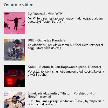
Ostatnie video
Żyt Toster/SurfAir - ATP VIDEO
Żyt Toster/Surfair "ATP"
"ATP" to trzeci singiel promujący nadchodzący album
duetu Żyt Toster/SurfAir "...
donGURALesko z nagrodą za
DGE - Gankstaz Paradajs
Klasyczny/Trueschoolowy Album Roku
To właśnie tu, pół wieku temu DJ Kool Herc rozpoczął
(Popkillery 2023)
sagę, która trwa do dziś...
Kobik - Slalom ft. Jan-Rapowanie (prod. Pioneer)
Kobik - Slalom ft. Jan-Rapowanie (prod. Pioneer)
[Official Music Visualiser]
Po ostatniej serii singli otrzymujemy od Kobika kolejny
utwór i trochę...
Jimek zdradza kulisy "Historii Polskiego Hip-
Jimek zdradza kulisy "Historii Polskiego Hip-
Hopu" - wywiad
Hopu" - wywiad
Już jutro Jimek przejmie Stadion Śląski, by wspólnie z
gośćmi i orkiestrą...