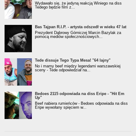
Wydawało się, że jedyną reakcją Winiego na diss
Tedego będzie film z...
Bas Tajpan R.I.P. - artysta odszedł w wieku 47 lat
Prezydent Dąbrowy Górniczej Marcin Bazylak za
pomocą mediów społecznościowych...
Tede dissuje Tego Typa Mesa! "64 lajny"
No i mamy beef między legendami warszawskiej
sceny - Tede odpowiedział na...
Bedoes 2115 odpowiada na diss Eripe - "Hit Em
Up"
Beef nabiera rumieńców - Bedoes odpowiada na diss
Eripe wywołany spięciem w...