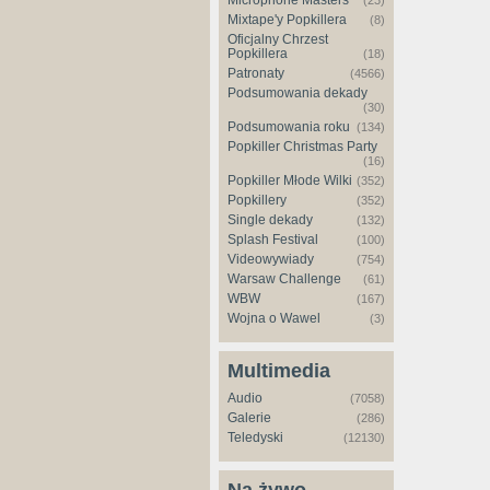
Microphone Masters
(23)
Mixtape'y Popkillera
(8)
Oficjalny Chrzest
Popkillera
(18)
Patronaty
(4566)
Podsumowania dekady
(30)
Podsumowania roku
(134)
Popkiller Christmas Party
(16)
Popkiller Młode Wilki
(352)
Popkillery
(352)
Single dekady
(132)
Splash Festival
(100)
Videowywiady
(754)
Warsaw Challenge
(61)
WBW
(167)
Wojna o Wawel
(3)
Multimedia
Audio
(7058)
Galerie
(286)
Teledyski
(12130)