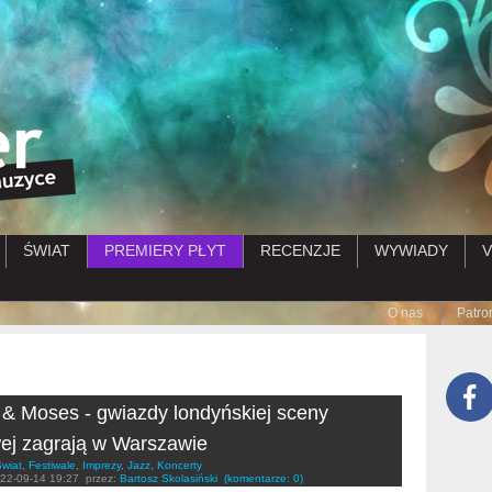
Przejdź do treści
ŚWIAT
PREMIERY PŁYT
RECENZJE
WYWIADY
V
Submenu
O nas
Patro
 & Moses - gwiazdy londyńskiej sceny
ej zagrają w Warszawie
wiat
,
Festiwale
,
Imprezy
,
Jazz
,
Koncerty
22-09-14 19:27
przez:
Bartosz Skolasiński
(komentarze: 0)