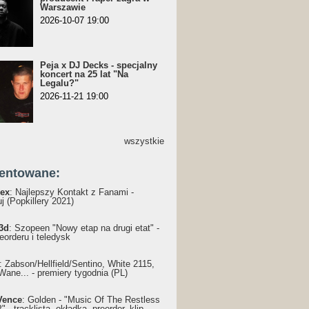
Warszawie
2026-10-07 19:00
Peja x DJ Decks - specjalny
koncert na 25 lat "Na
Legalu?"
2026-11-21 19:00
wszystkie
entowane:
ex
: Najlepszy Kontakt z Fanami -
j (Popkillery 2021)
3d
: Szopeen "Nowy etap na drugi etat" -
reorderu i teledysk
: Żabson/Hellfield/Sentino, White 2115,
Wane... - premiery tygodnia (PL)
Vence
: Golden - "Music Of The Restless
 - tracklista, okładka, preorder, klip