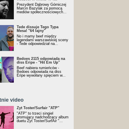
Prezydent Dąbrowy Górniczej
Marcin Bazylak za pomocą
mediów społecznościowych...
Tede dissuje Tego Typa
Mesa! "64 lajny"
No i mamy beef między
legendami warszawskiej sceny
- Tede odpowiedział na...
Bedoes 2115 odpowiada na
diss Eripe - "Hit Em Up"
Beef nabiera rumieńców -
Bedoes odpowiada na diss
Eripe wywołany spięciem w...
tnie video
Toster/SurfAir - ATP VIDEO
Żyt Toster/Surfair "ATP"
"ATP" to trzeci singiel
promujący nadchodzący album
duetu Żyt Toster/SurfAir "...