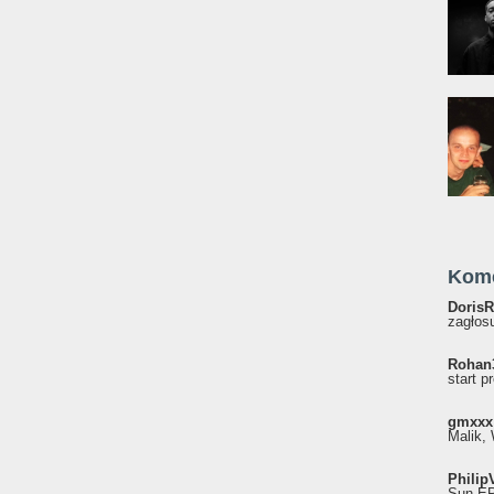
Kom
DorisR
zagłosu
Rohan
start p
gmxxx
Malik, 
Philip
Sun EP"