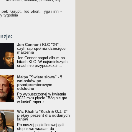
_pet
: Kurupt, Too Short, Tyga i inni -
ry tygodnia
nzje:
Jon Connor i KLC "24" -
czyli rap spełnia dziecięce
marzenia
Jon Connor nagrał album na
bitach KLC. W najśmielszych
snach nie przypuszczał,...
Małpa "Święte słowa" - 5
wniosków po
przedpremierowym
odsłuchu
Po wypuszczonej w kwietniu
2022 roku płycie "Bóg nie gra
w kości" raper z...
Wiz Khalifa "Kush & O.J. 2" -
piękny prezent dla oddanych
fanów
Po naszej popkillerowej gali
stopniowo wracam do