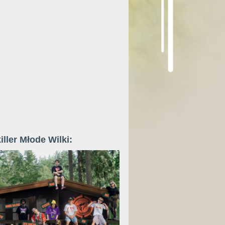
iller Młode Wilki: