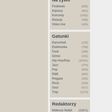
Na żywo
Festiwale
(825)
Imprezy
(601)
Koncerty
(1932)
Relacje
(366)
Video live
(426)
Gatunki
Dancehall
(122)
Elektronika
(758)
Funk
(298)
Grime
(215)
Hip-Hop/Rap
(33181)
Jazz
(374)
Pop
(645)
R&B
(892)
Reggae
(250)
Rock
(316)
Soul
(617)
Trap
(1173)
Redaktorzy
Mateusz Natali
(13671)