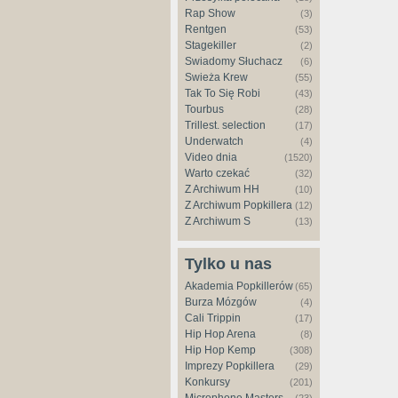
Rap Show
(3)
Rentgen
(53)
Stagekiller
(2)
Świadomy Słuchacz
(6)
Świeża Krew
(55)
Tak To Się Robi
(43)
Tourbus
(28)
Trillest. selection
(17)
Underwatch
(4)
Video dnia
(1520)
Warto czekać
(32)
Z Archiwum HH
(10)
Z Archiwum Popkillera
(12)
Z Archiwum S
(13)
Tylko u nas
Akademia Popkillerów
(65)
Burza Mózgów
(4)
Cali Trippin
(17)
Hip Hop Arena
(8)
Hip Hop Kemp
(308)
Imprezy Popkillera
(29)
Konkursy
(201)