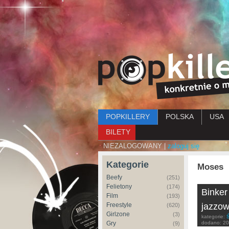
Menu główne
POPKILLERY
POLSKA
USA
BILETY
NIEZALOGOWANY |
zaloguj się
Kategorie
Moses
Beefy
(251)
Felietony
(174)
Binker
Film
(193)
Freestyle
jazzow
(620)
Girlzone
(3)
kategorie:
Ś
Gry
dodano:
20
(9)