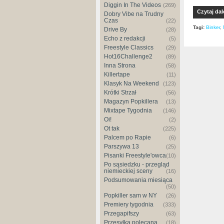
Diggin In The Videos
(269)
Czytaj dal
Dobry Vibe na Trudny
Czas
(22)
Tagi:
Binker
,
Drive By
(28)
Echo z redakcji
(5)
Freestyle Classics
(29)
Hot16Challenge2
(89)
Inna Strona
(58)
Killertape
(11)
Klasyk Na Weekend
(123)
Krótki Strzał
(56)
Magazyn Popkillera
(13)
Mixtape Tygodnia
(146)
Oi!
(2)
Ot tak
(225)
Palcem po Rapie
(6)
Parszywa 13
(25)
Pisanki Freestyle'owca
(10)
Po sąsiedzku - przegląd
niemieckiej sceny
(16)
Podsumowania miesiąca
(50)
Popkiller sam w NY
(26)
Premiery tygodnia
(333)
Przegapifszy
(63)
Przesyłka polecana
(18)