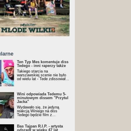
larne
Ten Typ Mes komentuje diss
Tedego - inni raperzy także
Takiego starcia na
warszawskiej scenie nie było
od wielu lat - Tede zdissował...
Wini odpowiada Tedemu 5-
minutowym dissem "Przytul
Jacka"
Wydawało się, że jedyną
reakcją Winiego na diss
Tedego będzie film z...
Bas Tajpan R.I.P. - artysta
odszedł w wieku 47 lat