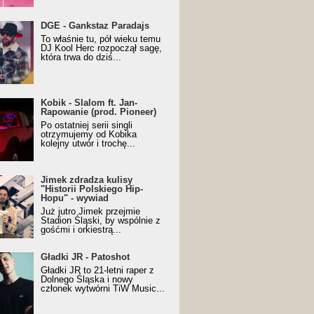
URALesko z nagrodą za
DGE - Gankstaz Paradajs
yczny/Trueschoolowy
To właśnie tu, pół wieku temu
m Roku (Popkillery 2023)
DJ Kool Herc rozpoczął sagę,
która trwa do dziś...
 - Slalom ft. Jan-
Kobik - Slalom ft. Jan-
wanie (prod. Pioneer)
Rapowanie (prod. Pioneer)
cial Music Visualiser]
Po ostatniej serii singli
otrzymujemy od Kobika
kolejny utwór i trochę...
k zdradza kulisy "Historii
Jimek zdradza kulisy
kiego Hip-Hopu" - wywiad
"Historii Polskiego Hip-
Hopu" - wywiad
Już jutro Jimek przejmie
Stadion Śląski, by wspólnie z
gośćmi i orkiestrą...
ki JR - Patoshot
Gładki JR - Patoshot
Gładki JR to 21-letni raper z
Dolnego Śląska i nowy
członek wytwórni TiW Music...