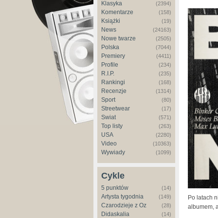
Klasyka
(2394)
Komentarze
(158)
Książki
(19)
News
(24163)
Nowe twarze
(2505)
Polska
(7044)
Premiery
(4411)
Profile
(234)
R.I.P.
(235)
Rankingi
(168)
Recenzje
(1314)
Sport
(80)
Streetwear
(17)
Świat
(571)
Top listy
(263)
USA
(2280)
Video
(10363)
Wywiady
(1099)
Cykle
5 punktów
(14)
Artysta tygodnia
(149)
Po latach 
Czarodzieje z Oz
(28)
albumem, a
Didaskalia
(14)