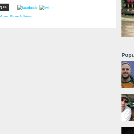
ej >>
Moses
,
Binker & Moses
Popu