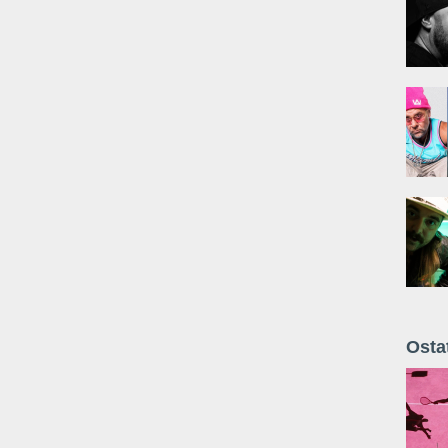
Osta
Żyt 