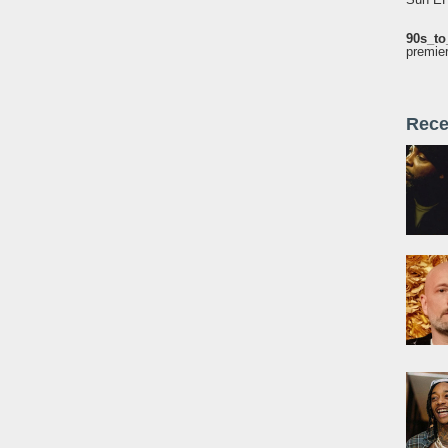
90s_to
premie
Rece