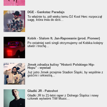
donGURALesko z nagrodą za
DGE - Gankstaz Paradajs
Klasyczny/Trueschoolowy Album Roku
To właśnie tu, pół wieku temu DJ Kool Herc rozpoczął
(Popkillery 2023)
sagę, która trwa do dziś...
Kobik - Slalom ft. Jan-Rapowanie (prod. Pioneer)
Kobik - Slalom ft. Jan-Rapowanie (prod. Pioneer)
[Official Music Visualiser]
Po ostatniej serii singli otrzymujemy od Kobika kolejny
utwór i trochę...
Jimek zdradza kulisy "Historii Polskiego Hip-
Jimek zdradza kulisy "Historii Polskiego Hip-
Hopu" - wywiad
Hopu" - wywiad
Już jutro Jimek przejmie Stadion Śląski, by wspólnie z
gośćmi i orkiestrą...
Gładki JR - Patoshot
Gładki JR - Patoshot
Gładki JR to 21-letni raper z Dolnego Śląska i nowy
członek wytwórni TiW Music...