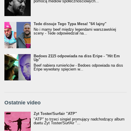
pomocą mediów społecznościowych...
Tede dissuje Tego Typa Mesa! "64 lajny"
No i mamy beef między legendami warszawskiej
sceny - Tede odpowiedział na...
Bedoes 2115 odpowiada na diss Eripe - "Hit Em
Up"
Beef nabiera rumieńców - Bedoes odpowiada na diss
Eripe wywołany spięciem w...
Ostatnie video
Żyt Toster/SurfAir - ATP VIDEO
Żyt Toster/Surfair "ATP"
"ATP" to trzeci singiel promujący nadchodzący album
duetu Żyt Toster/SurfAir "...