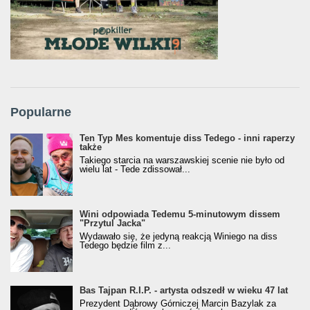
Popularne
Ten Typ Mes komentuje diss Tedego - inni raperzy
także
Takiego starcia na warszawskiej scenie nie było od
wielu lat - Tede zdissował...
Wini odpowiada Tedemu 5-minutowym dissem
"Przytul Jacka"
Wydawało się, że jedyną reakcją Winiego na diss
Tedego będzie film z...
Bas Tajpan R.I.P. - artysta odszedł w wieku 47 lat
Prezydent Dąbrowy Górniczej Marcin Bazylak za