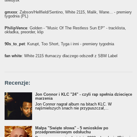
teledysk
gmxxx
: Żabson/Hellfield/Sentino, White 2115, Malik, Wane... - premiery
tygodnia (PL)
PhilipVence
: Golden - "Music Of The Restless Sun EP" - tracklista,
okładka, preorder, klip
90s_to_pet
: Kurupt, Too Short, Tyga i inni - premiery tygodnia
fan white
: White 2115 tłumaczy dlaczego odszedł z SBM Label
Recenzje:
Jon Connor i KLC "24" - czyli rap spełnia dziecięce
marzenia
Jon Connor nagrał album na bitach KLC. W
najśmielszych snach nie przypuszczał,...
Małpa "Święte słowa" - 5 wniosków po
przedpremierowym odsłuchu