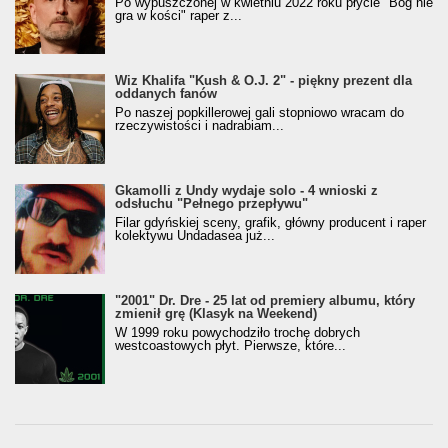
Po wypuszczonej w kwietniu 2022 roku płycie "Bóg nie
gra w kości" raper z...
Wiz Khalifa "Kush & O.J. 2" - piękny prezent dla
oddanych fanów
Po naszej popkillerowej gali stopniowo wracam do
rzeczywistości i nadrabiam...
Gkamolli z Undy wydaje solo - 4 wnioski z
odsłuchu "Pełnego przepływu"
Filar gdyńskiej sceny, grafik, główny producent i raper
kolektywu Undadasea już...
"2001" Dr. Dre - 25 lat od premiery albumu, który
zmienił grę (Klasyk na Weekend)
W 1999 roku powychodziło trochę dobrych
westcoastowych płyt. Pierwsze, które...