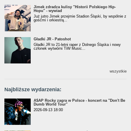
Jimek zdradza kulisy "Historii Polskiego Hip-
Jimek zdradza kulisy "Historii Polskiego Hip-
Hopu" - wywiad
Hopu" - wywiad
Już jutro Jimek przejmie Stadion Śląski, by wspólnie z
gośćmi i orkiestrą...
Gładki JR - Patoshot
Gładki JR - Patoshot
Gładki JR to 21-letni raper z Dolnego Śląska i nowy
członek wytwórni TiW Music...
wszystkie
Najbliższe wydarzenia:
A$AP Rocky zagra w Polsce - koncert na "Don't Be
Dumb World Tour"
2026-09-13 18:00