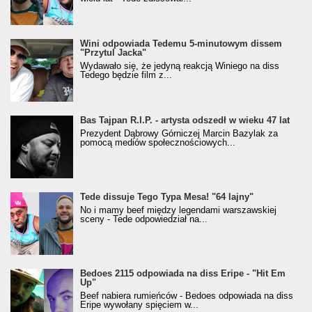
Wini odpowiada Tedemu 5-minutowym dissem
"Przytul Jacka"
Wydawało się, że jedyną reakcją Winiego na diss
Tedego będzie film z...
Bas Tajpan R.I.P. - artysta odszedł w wieku 47 lat
Prezydent Dąbrowy Górniczej Marcin Bazylak za
pomocą mediów społecznościowych...
Tede dissuje Tego Typa Mesa! "64 lajny"
No i mamy beef między legendami warszawskiej
sceny - Tede odpowiedział na...
Bedoes 2115 odpowiada na diss Eripe - "Hit Em
Up"
Beef nabiera rumieńców - Bedoes odpowiada na diss
Eripe wywołany spięciem w...