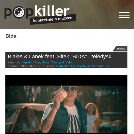
Bida
video
Białas & Lanek feat. Sitek "BIDA" - teledysk
kategorie:
Hip-Hop/Rap
,
News
,
Teledyski
,
Video
dodano:
2017-10-11 17:02
przez:
Sebastian Rydzewski
(komentarze: 1)