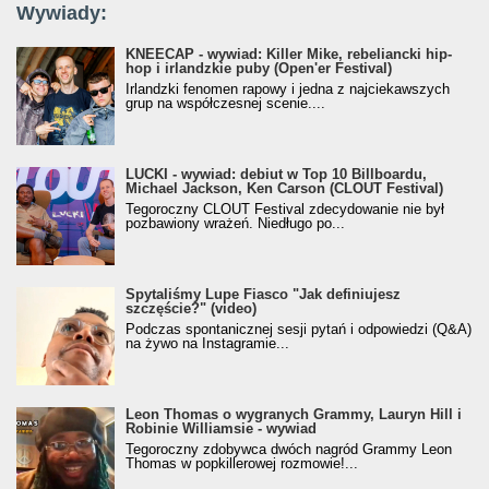
Wywiady:
KNEECAP - wywiad: Killer Mike, rebeliancki hip-
hop i irlandzkie puby (Open'er Festival)
Irlandzki fenomen rapowy i jedna z najciekawszych
grup na współczesnej scenie....
LUCKI - wywiad: debiut w Top 10 Billboardu,
Michael Jackson, Ken Carson (CLOUT Festival)
Tegoroczny CLOUT Festival zdecydowanie nie był
pozbawiony wrażeń. Niedługo po...
Spytaliśmy Lupe Fiasco "Jak definiujesz
szczęście?" (video)
Podczas spontanicznej sesji pytań i odpowiedzi (Q&A)
na żywo na Instagramie...
Leon Thomas o wygranych Grammy, Lauryn Hill i
Robinie Williamsie - wywiad
Tegoroczny zdobywca dwóch nagród Grammy Leon
Thomas w popkillerowej rozmowie!...