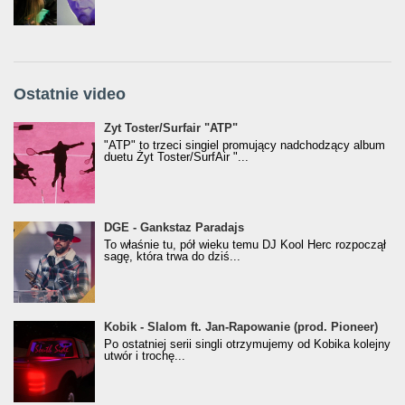
Ostatnie video
Żyt Toster/SurfAir - ATP VIDEO
Żyt Toster/Surfair "ATP"
"ATP" to trzeci singiel promujący nadchodzący album
duetu Żyt Toster/SurfAir "...
donGURALesko z nagrodą za
DGE - Gankstaz Paradajs
Klasyczny/Trueschoolowy Album Roku
To właśnie tu, pół wieku temu DJ Kool Herc rozpoczął
(Popkillery 2023)
sagę, która trwa do dziś...
Kobik - Slalom ft. Jan-Rapowanie (prod. Pioneer)
Kobik - Slalom ft. Jan-Rapowanie (prod. Pioneer)
[Official Music Visualiser]
Po ostatniej serii singli otrzymujemy od Kobika kolejny
utwór i trochę...