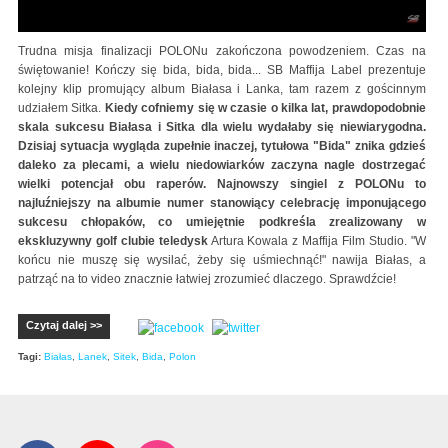
Trudna misja finalizacji POLONu zakończona powodzeniem. Czas na
świętowanie! Kończy się bida, bida, bida... SB Maffija Label prezentuje
kolejny klip promujący album Białasa i Lanka, tam razem z gościnnym
udziałem Sitka.
Kiedy cofniemy się w czasie o kilka lat, prawdopodobnie
skala sukcesu Białasa i Sitka dla wielu wydałaby się niewiarygodna.
Dzisiaj sytuacja wygląda zupełnie inaczej, tytułowa "Bida" znika gdzieś
daleko za plecami, a wielu niedowiarków zaczyna nagle dostrzegać
wielki potencjał obu raperów. Najnowszy singiel z POLONu to
najluźniejszy na albumie numer stanowiący celebrację imponującego
sukcesu chłopaków, co umiejętnie podkreśla zrealizowany w
ekskluzywny golf clubie teledysk
Artura Kowala z Maffija Film Studio. "W
końcu nie muszę się wysilać, żeby się uśmiechnąć!" nawija Białas, a
patrząć na to video znacznie łatwiej zrozumieć dlaczego. Sprawdźcie!
Czytaj dalej >>
Tagi:
Białas
,
Lanek
,
Sitek
,
Bida
,
Polon