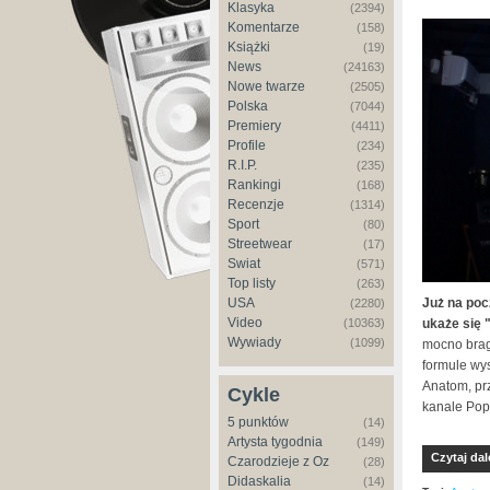
Klasyka
(2394)
Komentarze
(158)
Książki
(19)
News
(24163)
Nowe twarze
(2505)
Polska
(7044)
Premiery
(4411)
Profile
(234)
R.I.P.
(235)
Rankingi
(168)
Recenzje
(1314)
Sport
(80)
Streetwear
(17)
Świat
(571)
Top listy
(263)
Już na poc
USA
(2280)
Video
ukaże się 
(10363)
Wywiady
(1099)
mocno brag
formule wy
Anatom, pr
Cykle
kanale Popk
5 punktów
(14)
Artysta tygodnia
(149)
Czytaj dal
Czarodzieje z Oz
(28)
Didaskalia
(14)