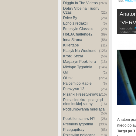
Tagi:
Anatom
Diggin In The Videos
(269)
Dobry Vibe na Trudny
Czas
(22)
Anatom
Drive By
(28)
"VERV
Echo z redakcji
(5)
kategorie:
Freestyle Classics
(29)
dodano:
20
Hot16Challenge2
(89)
Inna Strona
(58)
Killertape
(11)
Klasyk Na Weekend
(123)
Krótki Strzał
(56)
Magazyn Popkillera
(13)
Mixtape Tygodnia
(146)
Oi!
(2)
Ot tak
(225)
Palcem po Rapie
(6)
Parszywa 13
(25)
Pisanki Freestyle'owca
(10)
Po sąsiedzku - przegląd
niemieckiej sceny
(16)
Podsumowania miesiąca
(50)
Popkiller sam w NY
(26)
Anatom pra
Premiery tygodnia
(333)
niego pojaw
Przegapifszy
(63)
Targu po 3
Przesyłka polecana
(18)