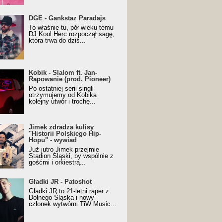
URALesko z nagrodą za
DGE - Gankstaz Paradajs
yczny/Trueschoolowy
To właśnie tu, pół wieku temu
m Roku (Popkillery 2023)
DJ Kool Herc rozpoczął sagę,
która trwa do dziś...
 - Slalom ft. Jan-
Kobik - Slalom ft. Jan-
wanie (prod. Pioneer)
Rapowanie (prod. Pioneer)
cial Music Visualiser]
Po ostatniej serii singli
otrzymujemy od Kobika
kolejny utwór i trochę...
k zdradza kulisy "Historii
Jimek zdradza kulisy
kiego Hip-Hopu" - wywiad
"Historii Polskiego Hip-
Hopu" - wywiad
Już jutro Jimek przejmie
Stadion Śląski, by wspólnie z
gośćmi i orkiestrą...
ki JR - Patoshot
Gładki JR - Patoshot
Gładki JR to 21-letni raper z
Dolnego Śląska i nowy
członek wytwórni TiW Music...