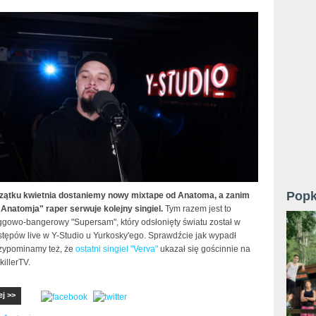
Popk
zątku kwietnia dostaniemy nowy mixtape od Anatoma, a zanim
"Anatomja" raper serwuje kolejny singiel.
Tym razem jest to
gowo-bangerowy "Supersam", który odsłonięty światu został w
stępów live w Y-Studio u Yurkosky'ego. Sprawdźcie jak wypadł
zypominamy też, że
ostatni singiel "Verva"
ukazał się gościnnie na
illerTV.
ej >>