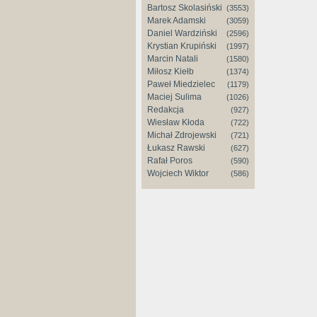
Bartosz Skolasiński
(3553)
Marek Adamski
(3059)
Daniel Wardziński
(2596)
Krystian Krupiński
(1997)
Marcin Natali
(1580)
Miłosz Kiełb
(1374)
Paweł Miedzielec
(1179)
Maciej Sulima
(1026)
Redakcja
(927)
Wiesław Kłoda
(722)
Michał Zdrojewski
(721)
Łukasz Rawski
(627)
Rafał Poros
(590)
Wojciech Wiktor
(586)