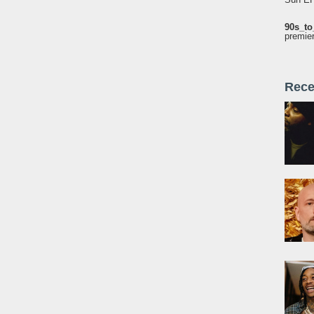
90s_to
premie
Rece