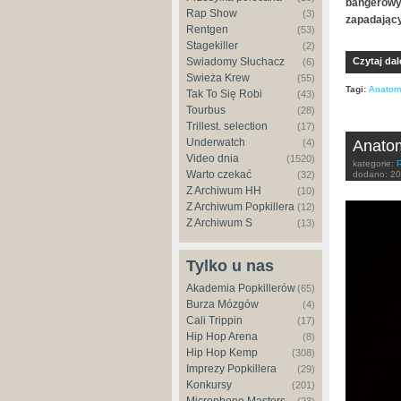
bangerowym
Rap Show
(3)
zapadający
Rentgen
(53)
Stagekiller
(2)
Świadomy Słuchacz
Czytaj dal
(6)
Świeża Krew
(55)
Tagi:
Anatom
Tak To Się Robi
(43)
Tourbus
(28)
Trillest. selection
(17)
Underwatch
(4)
Anatom
Video dnia
(1520)
kategorie:
Warto czekać
(32)
dodano:
20
Z Archiwum HH
(10)
Z Archiwum Popkillera
(12)
Z Archiwum S
(13)
Tylko u nas
Akademia Popkillerów
(65)
Burza Mózgów
(4)
Cali Trippin
(17)
Hip Hop Arena
(8)
Hip Hop Kemp
(308)
Imprezy Popkillera
(29)
Konkursy
(201)