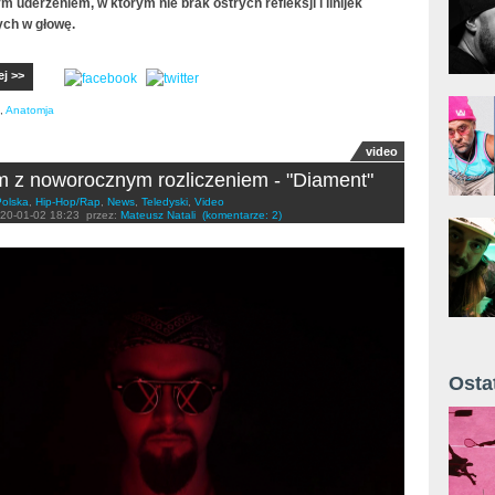
 uderzeniem, w którym nie brak ostrych refleksji i linijek
ch w głowę.
ej >>
,
Anatomja
video
 z noworocznym rozliczeniem - "Diament"
Polska
,
Hip-Hop/Rap
,
News
,
Teledyski
,
Video
20-01-02 18:23
przez:
Mateusz Natali
(komentarze: 2)
Osta
Żyt 