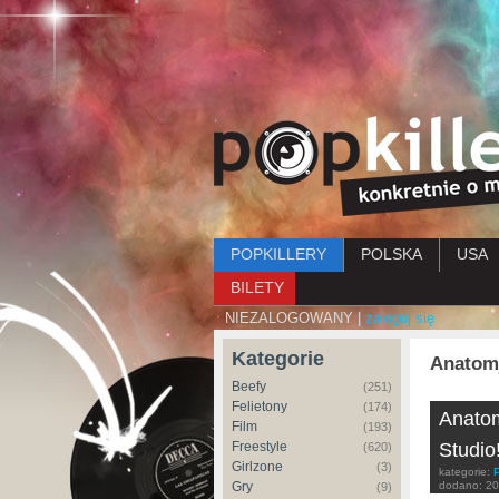
Menu główne
POPKILLERY
POLSKA
USA
BILETY
NIEZALOGOWANY |
zaloguj się
Kategorie
Anatom
Beefy
(251)
Felietony
(174)
Anatom
Film
(193)
Freestyle
Studio
(620)
Girlzone
(3)
kategorie:
Gry
dodano:
20
(9)