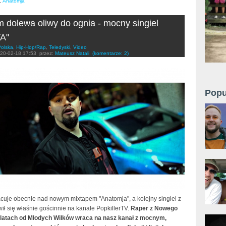
,
Anatomja
 dolewa oliwy do ognia - mocny singiel
A"
Polska
,
Hip-Hop/Rap
,
Teledyski
,
Video
20-02-18 17:53
przez:
Mateusz Natali
(komentarze: 2)
Popu
cuje obecnie nad nowym mixtapem "Anatomja", a kolejny singiel z
ił się właśnie gościnnie na kanale PopkillerTV.
Raper z Nowego
 latach od Młodych Wilków wraca na nasz kanał z mocnym,