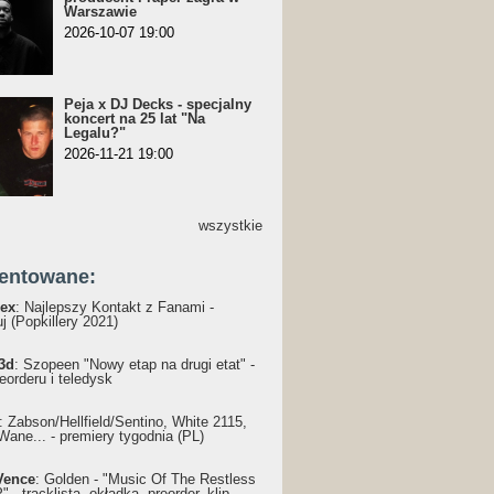
Warszawie
2026-10-07 19:00
Peja x DJ Decks - specjalny
koncert na 25 lat "Na
Legalu?"
2026-11-21 19:00
wszystkie
entowane:
ex
: Najlepszy Kontakt z Fanami -
j (Popkillery 2021)
3d
: Szopeen "Nowy etap na drugi etat" -
reorderu i teledysk
: Żabson/Hellfield/Sentino, White 2115,
Wane... - premiery tygodnia (PL)
Vence
: Golden - "Music Of The Restless
 - tracklista, okładka, preorder, klip