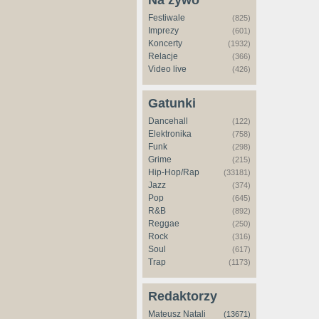
Na żywo
Festiwale
(825)
Imprezy
(601)
Koncerty
(1932)
Relacje
(366)
Video live
(426)
Gatunki
Dancehall
(122)
Elektronika
(758)
Funk
(298)
Grime
(215)
Hip-Hop/Rap
(33181)
Jazz
(374)
Pop
(645)
R&B
(892)
Reggae
(250)
Rock
(316)
Soul
(617)
Trap
(1173)
Redaktorzy
Mateusz Natali
(13671)