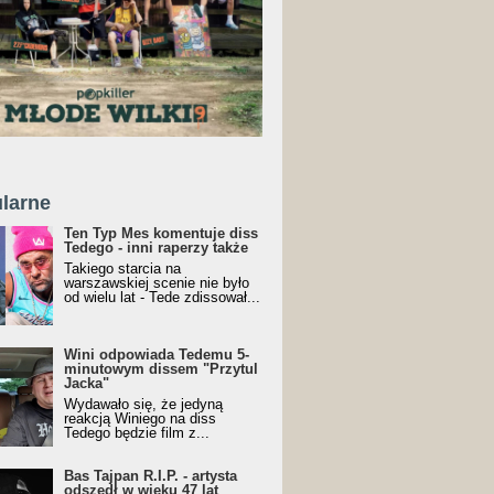
larne
Ten Typ Mes komentuje diss
Tedego - inni raperzy także
Takiego starcia na
warszawskiej scenie nie było
od wielu lat - Tede zdissował...
Wini odpowiada Tedemu 5-
minutowym dissem "Przytul
Jacka"
Wydawało się, że jedyną
reakcją Winiego na diss
Tedego będzie film z...
Bas Tajpan R.I.P. - artysta
odszedł w wieku 47 lat