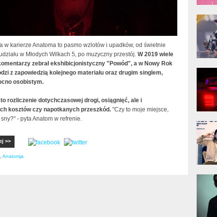
donG
Klas
Albu
ta w karierze Anatoma to pasmo wzlotów i upadków, od świetnie
 udziału w Młodych Wilkach 5, po muzyczny przestój.
W 2019 wiele
omentarzy zebrał ekshibicjonistyczny "Powód", a w Nowy Rok
Kobik
dzi z zapowiedzią kolejnego materiału oraz drugim singlem,
Rapo
ocno osobistym.
[Offi
o rozliczenie dotychczasowej drogi, osiągnięć, ale i
ch kosztów czy napotkanych przeszkód.
"Czy to moje miejsce,
 sny?" - pyta Anatom w refrenie.
Jime
Pols
ej >>
,
Anatomja
Gład