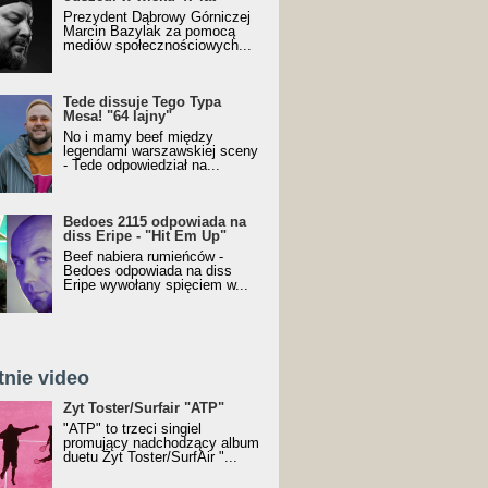
Prezydent Dąbrowy Górniczej
Marcin Bazylak za pomocą
mediów społecznościowych...
Tede dissuje Tego Typa
Mesa! "64 lajny"
No i mamy beef między
legendami warszawskiej sceny
- Tede odpowiedział na...
Bedoes 2115 odpowiada na
diss Eripe - "Hit Em Up"
Beef nabiera rumieńców -
Bedoes odpowiada na diss
Eripe wywołany spięciem w...
tnie video
Toster/SurfAir - ATP VIDEO
Żyt Toster/Surfair "ATP"
"ATP" to trzeci singiel
promujący nadchodzący album
duetu Żyt Toster/SurfAir "...