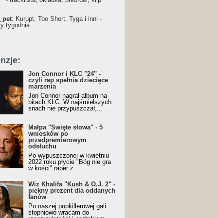
_pet
: Kurupt, Too Short, Tyga i inni -
ry tygodnia
nzje:
Jon Connor i KLC "24" -
czyli rap spełnia dziecięce
marzenia
Jon Connor nagrał album na
bitach KLC. W najśmielszych
snach nie przypuszczał,...
Małpa "Święte słowa" - 5
wniosków po
przedpremierowym
odsłuchu
Po wypuszczonej w kwietniu
2022 roku płycie "Bóg nie gra
w kości" raper z...
Wiz Khalifa "Kush & O.J. 2" -
piękny prezent dla oddanych
fanów
Po naszej popkillerowej gali
stopniowo wracam do