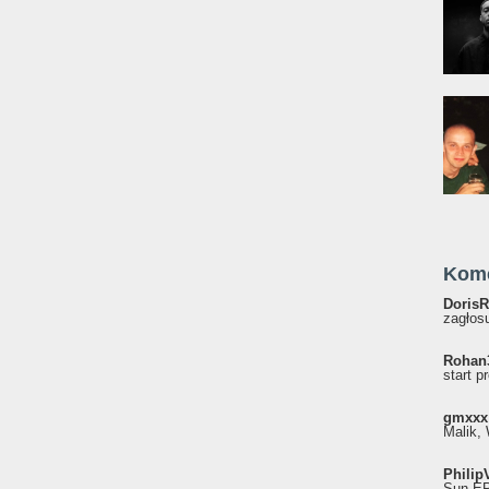
Kom
DorisR
zagłosu
Rohan
start p
gmxxx
Malik, 
Philip
Sun EP"