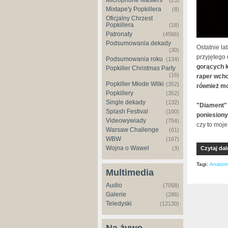
Microphone Masters
(23)
Mixtape'y Popkillera
(8)
Oficjalny Chrzest
Popkillera
(18)
Patronaty
(4566)
Podsumowania dekady
Ostatnie la
(30)
przyjętego
Podsumowania roku
(134)
gorących k
Popkiller Christmas Party
(16)
raper wcho
Popkiller Młode Wilki
(352)
również m
Popkillery
(352)
Single dekady
(132)
"Diament" t
Splash Festival
(100)
poniesiony
Videowywiady
(754)
czy to moje
Warsaw Challenge
(61)
WBW
(167)
Wojna o Wawel
Czytaj dal
(3)
Tagi:
Anatom
Multimedia
Audio
(7058)
Galerie
(286)
Teledyski
(12130)