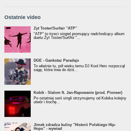
Ostatnie video
Żyt Toster/SurfAir - ATP VIDEO
Żyt Toster/Surfair "ATP"
"ATP" to trzeci singiel promujący nadchodzący album
duetu Żyt Toster/SurfAir "...
donGURALesko z nagrodą za
DGE - Gankstaz Paradajs
Klasyczny/Trueschoolowy Album Roku
To właśnie tu, pół wieku temu DJ Kool Herc rozpoczął
(Popkillery 2023)
sagę, która trwa do dziś...
Kobik - Slalom ft. Jan-Rapowanie (prod. Pioneer)
Kobik - Slalom ft. Jan-Rapowanie (prod. Pioneer)
[Official Music Visualiser]
Po ostatniej serii singli otrzymujemy od Kobika kolejny
utwór i trochę...
Jimek zdradza kulisy "Historii Polskiego Hip-
Jimek zdradza kulisy "Historii Polskiego Hip-
Hopu" - wywiad
Hopu" - wywiad