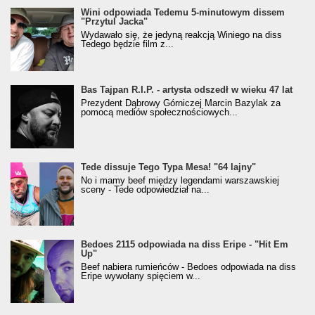
Wini odpowiada Tedemu 5-minutowym dissem
"Przytul Jacka"
Wydawało się, że jedyną reakcją Winiego na diss
Tedego będzie film z...
Bas Tajpan R.I.P. - artysta odszedł w wieku 47 lat
Prezydent Dąbrowy Górniczej Marcin Bazylak za
pomocą mediów społecznościowych...
Tede dissuje Tego Typa Mesa! "64 lajny"
No i mamy beef między legendami warszawskiej
sceny - Tede odpowiedział na...
Bedoes 2115 odpowiada na diss Eripe - "Hit Em
Up"
Beef nabiera rumieńców - Bedoes odpowiada na diss
Eripe wywołany spięciem w...