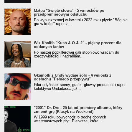
Małpa "Święte słowa" - 5 wniosków po
przedpremierowym odsłuchu
Po wypuszczonej w kwietniu 2022 roku płycie "Bóg nie
gra w kości" raper z...
Wiz Khalifa "Kush & O.J. 2" - piękny prezent dla
oddanych fanów
Po naszej popkillerowej gali stopniowo wracam do
rzeczywistości i nadrabiam...
Gkamolli z Undy wydaje solo - 4 wnioski z
odsłuchu "Pełnego przepływu"
Filar gdyńskiej sceny, grafik, główny producent i raper
kolektywu Undadasea już...
"2001" Dr. Dre - 25 lat od premiery albumu, który
zmienił grę (Klasyk na Weekend)
W 1999 roku powychodziło trochę dobrych
westcoastowych płyt. Pierwsze, które...