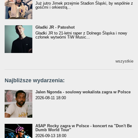
Już jutro Jimek przejmie Stadion Śląski, by wspólnie z
gośćmi i orkiestrą...
Gładki JR - Patoshot
Gładki JR - Patoshot
Gładki JR to 21-letni raper z Dolnego Śląska i nowy
członek wytwórni TiW Music...
wszystkie
Najbliższe wydarzenia:
Jalen Ngonda - soulowy wokalista zagra w Polsce
2026-08-11 18:00
A$AP Rocky zagra w Polsce - koncert na "Don't Be
Dumb World Tour"
2026-09-13 18:00