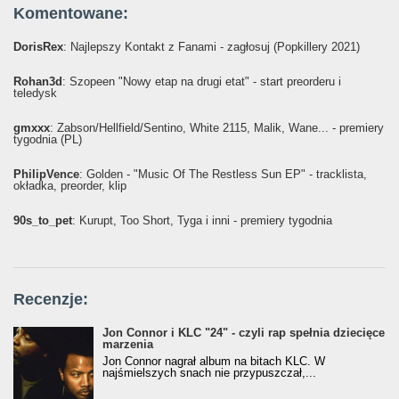
Komentowane:
DorisRex
: Najlepszy Kontakt z Fanami - zagłosuj (Popkillery 2021)
Rohan3d
: Szopeen "Nowy etap na drugi etat" - start preorderu i
teledysk
gmxxx
: Żabson/Hellfield/Sentino, White 2115, Malik, Wane... - premiery
tygodnia (PL)
PhilipVence
: Golden - "Music Of The Restless Sun EP" - tracklista,
okładka, preorder, klip
90s_to_pet
: Kurupt, Too Short, Tyga i inni - premiery tygodnia
Recenzje:
Jon Connor i KLC "24" - czyli rap spełnia dziecięce
marzenia
Jon Connor nagrał album na bitach KLC. W
najśmielszych snach nie przypuszczał,...