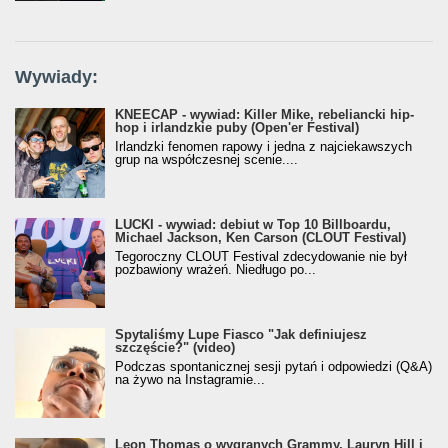
Wywiady:
KNEECAP - wywiad: Killer Mike, rebeliancki hip-
hop i irlandzkie puby (Open'er Festival)
Irlandzki fenomen rapowy i jedna z najciekawszych
grup na współczesnej scenie....
LUCKI - wywiad: debiut w Top 10 Billboardu,
Michael Jackson, Ken Carson (CLOUT Festival)
Tegoroczny CLOUT Festival zdecydowanie nie był
pozbawiony wrażeń. Niedługo po...
Spytaliśmy Lupe Fiasco "Jak definiujesz
szczęście?" (video)
Podczas spontanicznej sesji pytań i odpowiedzi (Q&A)
na żywo na Instagramie...
Leon Thomas o wygranych Grammy, Lauryn Hill i