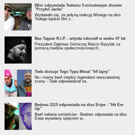
Wini odpowiada Tedemu 5-minutowym dissem
"Przytul Jacka"
Wydawało się, że jedyną reakcją Winiego na diss
Tedego będzie film z...
Bas Tajpan R.I.P. - artysta odszedł w wieku 47 lat
Prezydent Dąbrowy Górniczej Marcin Bazylak za
pomocą mediów społecznościowych...
Tede dissuje Tego Typa Mesa! "64 lajny"
No i mamy beef między legendami warszawskiej
sceny - Tede odpowiedział na...
Bedoes 2115 odpowiada na diss Eripe - "Hit Em
Up"
Beef nabiera rumieńców - Bedoes odpowiada na diss
Eripe wywołany spięciem w...