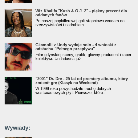
Wiz Khalifa "Kush & O.J. 2" - piękny prezent dla
oddanych fanów
Po naszej popkillerowej gali stopniowo wracam do
rzeczywistości i nadrabiam...
Gkamolli z Undy wydaje solo - 4 wnioski z
odsłuchu "Pełnego przepływu"
Filar gdyńskiej sceny, grafik, główny producent i raper
kolektywu Undadasea już...
"2001" Dr. Dre - 25 lat od premiery albumu, który
zmienił grę (Klasyk na Weekend)
W 1999 roku powychodziło trochę dobrych
westcoastowych płyt. Pierwsze, które...
Wywiady: