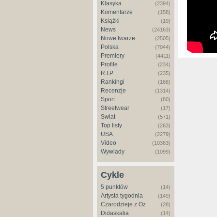
Klasyka
(2394)
Komentarze
(158)
Książki
(19)
News
(24163)
Nowe twarze
(2505)
Polska
(7044)
Premiery
(4411)
Profile
(234)
R.I.P.
(235)
Rankingi
(168)
Recenzje
(1314)
Sport
(80)
Streetwear
(17)
Świat
(571)
Top listy
(263)
USA
(2279)
Video
(10363)
Wywiady
(1099)
Cykle
5 punktów
(14)
Artysta tygodnia
(149)
Czarodzieje z Oz
(28)
Didaskalia
(14)