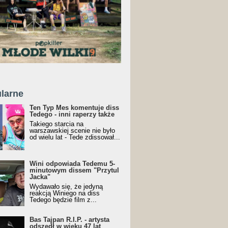
larne
Ten Typ Mes komentuje diss
Tedego - inni raperzy także
Takiego starcia na
warszawskiej scenie nie było
od wielu lat - Tede zdissował...
Wini odpowiada Tedemu 5-
minutowym dissem "Przytul
Jacka"
Wydawało się, że jedyną
reakcją Winiego na diss
Tedego będzie film z...
Bas Tajpan R.I.P. - artysta
odszedł w wieku 47 lat