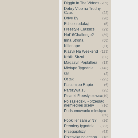
Diggin In The Videos
(269)
Dobry Vibe na Trudny
Czas
(22)
Drive By
(28)
Echo z redakcji
(5)
Freestyle Classics
(29)
Hot16Challenge2
(89)
Inna Strona
(58)
Killertape
(11)
Klasyk Na Weekend
(123)
Krótki Strzał
(56)
Magazyn Popkillera
(13)
Mixtape Tygodnia
(146)
Oi!
(2)
Ot tak
(225)
Palcem po Rapie
(6)
Parszywa 13
(25)
Pisanki Freestyle'owca
(10)
Po sąsiedzku - przegląd
niemieckiej sceny
(16)
Podsumowania miesiąca
(50)
Popkiller sam w NY
(26)
Premiery tygodnia
(333)
Przegapifszy
(63)
Przesyłka polecana
(18)