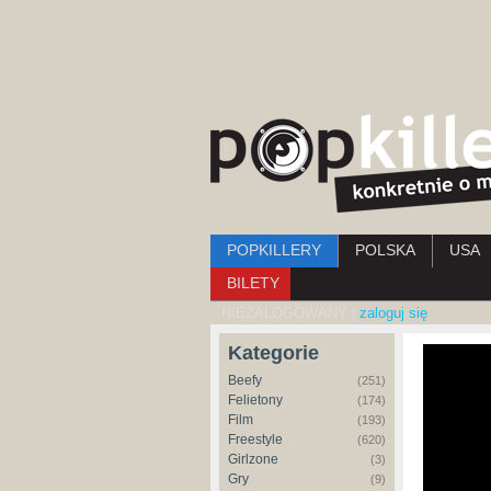
Menu główne
POPKILLERY
POLSKA
USA
BILETY
NIEZALOGOWANY |
zaloguj się
Kategorie
Beefy
(251)
Felietony
(174)
Film
(193)
Freestyle
(620)
Girlzone
(3)
Gry
(9)