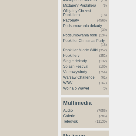
Microphone Masters
(23)
Mixtape'y Popkillera
(8)
Oficjalny Chrzest
Popkillera
(18)
Patronaty
(4566)
Podsumowania dekady
(30)
Podsumowania roku
(134)
Popkiller Christmas Party
(16)
Popkiller Młode Wilki
(352)
Popkillery
(352)
Single dekady
(132)
Splash Festival
(100)
Videowywiady
(754)
Warsaw Challenge
(61)
WBW
(167)
Wojna o Wawel
(3)
Multimedia
Audio
(7058)
Galerie
(286)
Teledyski
(12130)