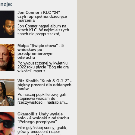
nzje:
Jon Connor i KLC "24" -
czyli rap spełnia dziecięce
marzenia
Jon Connor nagrał album na
bitach KLC. W najśmielszych
snach nie przypuszczał,...
Małpa "Święte słowa" - 5
wniosków po
przedpremierowym
odsłuchu
Po wypuszczonej w kwietniu
2022 roku płycie "Bóg nie gra
w kości" raper z...
Wiz Khalifa "Kush & O.J. 2" -
piękny prezent dla oddanych
fanów
Po naszej popkillerowej gali
stopniowo wracam do
rzeczywistości i nadrabiam...
Gkamolli z Undy wydaje
solo - 4 wnioski z odsłuchu
"Pełnego przepływu"
Filar gdyńskiej sceny, grafik,
główny producent i raper