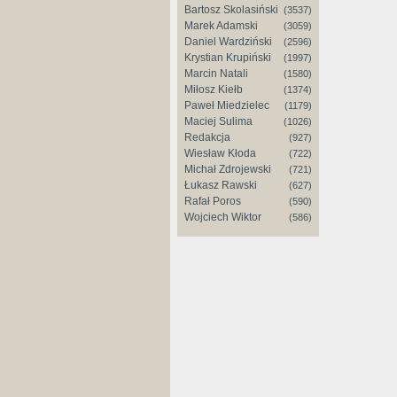
Bartosz Skolasiński
(3537)
Marek Adamski
(3059)
Daniel Wardziński
(2596)
Krystian Krupiński
(1997)
Marcin Natali
(1580)
Miłosz Kiełb
(1374)
Paweł Miedzielec
(1179)
Maciej Sulima
(1026)
Redakcja
(927)
Wiesław Kłoda
(722)
Michał Zdrojewski
(721)
Łukasz Rawski
(627)
Rafał Poros
(590)
Wojciech Wiktor
(586)