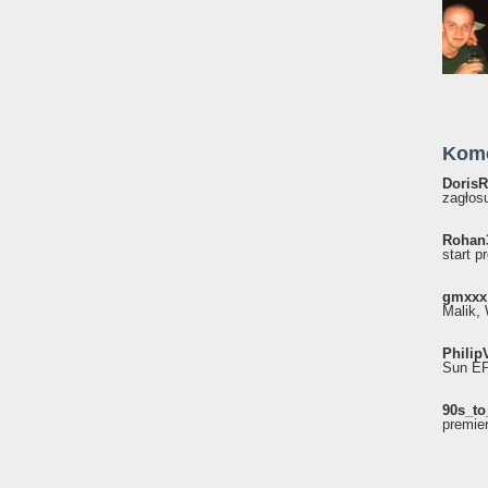
Kom
DorisR
zagłosu
Rohan
start p
gmxxx
Malik, 
Philip
Sun EP"
90s_to
premie