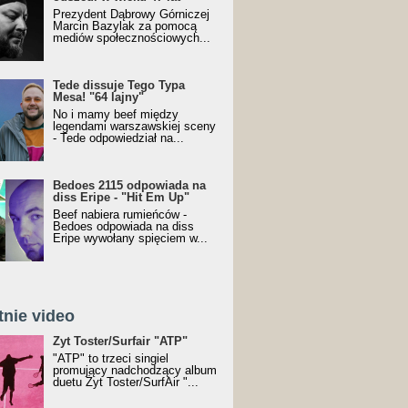
Prezydent Dąbrowy Górniczej
Marcin Bazylak za pomocą
mediów społecznościowych...
Tede dissuje Tego Typa
Mesa! "64 lajny"
No i mamy beef między
legendami warszawskiej sceny
- Tede odpowiedział na...
Bedoes 2115 odpowiada na
diss Eripe - "Hit Em Up"
Beef nabiera rumieńców -
Bedoes odpowiada na diss
Eripe wywołany spięciem w...
tnie video
Toster/SurfAir - ATP VIDEO
Żyt Toster/Surfair "ATP"
"ATP" to trzeci singiel
promujący nadchodzący album
duetu Żyt Toster/SurfAir "...