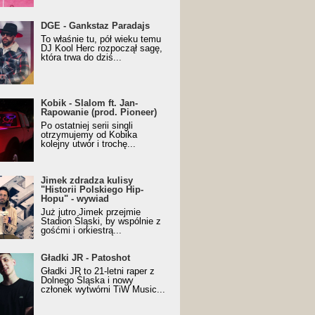
URALesko z nagrodą za
DGE - Gankstaz Paradajs
yczny/Trueschoolowy
To właśnie tu, pół wieku temu
m Roku (Popkillery 2023)
DJ Kool Herc rozpoczął sagę,
która trwa do dziś...
 - Slalom ft. Jan-
Kobik - Slalom ft. Jan-
wanie (prod. Pioneer)
Rapowanie (prod. Pioneer)
cial Music Visualiser]
Po ostatniej serii singli
otrzymujemy od Kobika
kolejny utwór i trochę...
k zdradza kulisy "Historii
Jimek zdradza kulisy
kiego Hip-Hopu" - wywiad
"Historii Polskiego Hip-
Hopu" - wywiad
Już jutro Jimek przejmie
Stadion Śląski, by wspólnie z
gośćmi i orkiestrą...
ki JR - Patoshot
Gładki JR - Patoshot
Gładki JR to 21-letni raper z
Dolnego Śląska i nowy
członek wytwórni TiW Music...