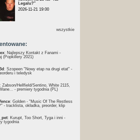
Legalu?"
2026-11-21 19:00
wszystkie
entowane:
ex
: Najlepszy Kontakt z Fanami -
j (Popkillery 2021)
3d
: Szopeen "Nowy etap na drugi etat" -
reorderu i teledysk
: Żabson/Hellfield/Sentino, White 2115,
Wane... - premiery tygodnia (PL)
Vence
: Golden - "Music Of The Restless
 - tracklista, okładka, preorder, klip
_pet
: Kurupt, Too Short, Tyga i inni -
ry tygodnia