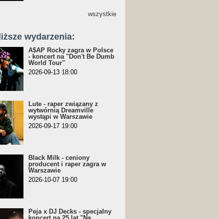
wszystkie
liższe wydarzenia:
A$AP Rocky zagra w Polsce
- koncert na "Don't Be Dumb
World Tour"
2026-09-13 18:00
Lute - raper związany z
wytwórnią Dreamville
wystąpi w Warszawie
2026-09-17 19:00
Black Milk - ceniony
producent i raper zagra w
Warszawie
2026-10-07 19:00
Peja x DJ Decks - specjalny
koncert na 25 lat "Na