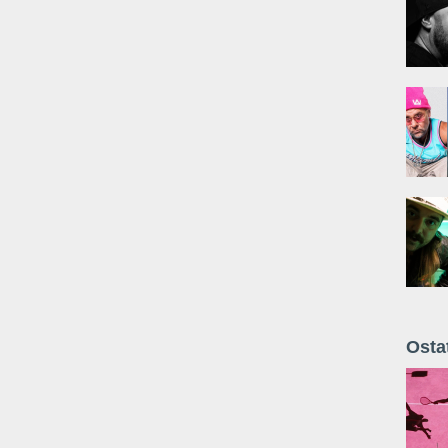
Osta
Żyt 