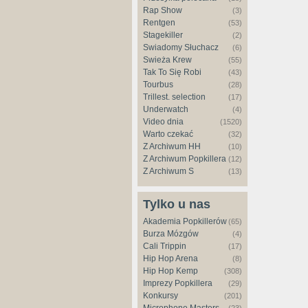
Rap Show
(3)
Rentgen
(53)
Stagekiller
(2)
Świadomy Słuchacz
(6)
Świeża Krew
(55)
Tak To Się Robi
(43)
Tourbus
(28)
Trillest. selection
(17)
Underwatch
(4)
Video dnia
(1520)
Warto czekać
(32)
Z Archiwum HH
(10)
Z Archiwum Popkillera
(12)
Z Archiwum S
(13)
Tylko u nas
Akademia Popkillerów
(65)
Burza Mózgów
(4)
Cali Trippin
(17)
Hip Hop Arena
(8)
Hip Hop Kemp
(308)
Imprezy Popkillera
(29)
Konkursy
(201)