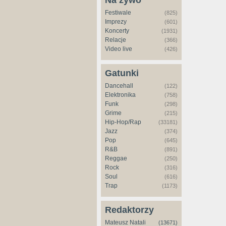
Na żywo
Festiwale
(825)
Imprezy
(601)
Koncerty
(1931)
Relacje
(366)
Video live
(426)
Gatunki
Dancehall
(122)
Elektronika
(758)
Funk
(298)
Grime
(215)
Hip-Hop/Rap
(33181)
Jazz
(374)
Pop
(645)
R&B
(891)
Reggae
(250)
Rock
(316)
Soul
(616)
Trap
(1173)
Redaktorzy
Mateusz Natali
(13671)