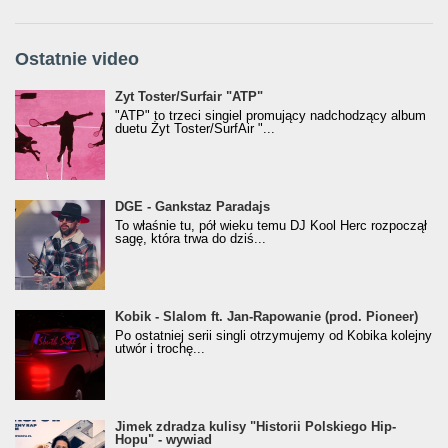
Ostatnie video
Żyt Toster/SurfAir - ATP VIDEO
Żyt Toster/Surfair "ATP"
"ATP" to trzeci singiel promujący nadchodzący album
duetu Żyt Toster/SurfAir "...
donGURALesko z nagrodą za
DGE - Gankstaz Paradajs
Klasyczny/Trueschoolowy Album Roku
To właśnie tu, pół wieku temu DJ Kool Herc rozpoczął
(Popkillery 2023)
sagę, która trwa do dziś...
Kobik - Slalom ft. Jan-Rapowanie (prod. Pioneer)
Kobik - Slalom ft. Jan-Rapowanie (prod. Pioneer)
[Official Music Visualiser]
Po ostatniej serii singli otrzymujemy od Kobika kolejny
utwór i trochę...
Jimek zdradza kulisy "Historii Polskiego Hip-
Jimek zdradza kulisy "Historii Polskiego Hip-
Hopu" - wywiad
Hopu" - wywiad