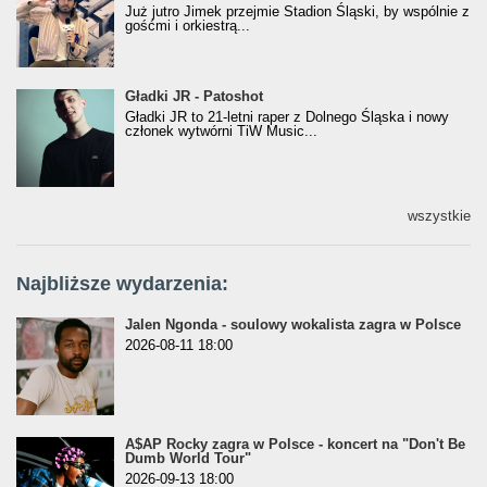
Już jutro Jimek przejmie Stadion Śląski, by wspólnie z
gośćmi i orkiestrą...
Gładki JR - Patoshot
Gładki JR - Patoshot
Gładki JR to 21-letni raper z Dolnego Śląska i nowy
członek wytwórni TiW Music...
wszystkie
Najbliższe wydarzenia:
Jalen Ngonda - soulowy wokalista zagra w Polsce
2026-08-11 18:00
A$AP Rocky zagra w Polsce - koncert na "Don't Be
Dumb World Tour"
2026-09-13 18:00