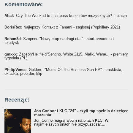
Komentowane:
Ahaś
: Czy The Weeknd to final boss koncertów muzycznych? - relacja
DorisRex
: Najlepszy Kontakt z Fanami - zagłosuj (Popkillery 2021)
Rohan3d
: Szopeen "Nowy etap na drugi etat" - start preorderu i
teledysk
gmxxx
: Żabson/Hellfield/Sentino, White 2115, Malik, Wane... - premiery
tygodnia (PL)
PhilipVence
: Golden - "Music Of The Restless Sun EP" - tracklista,
okładka, preorder, klip
Recenzje:
Jon Connor i KLC "24" - czyli rap spełnia dziecięce
marzenia
Jon Connor nagrał album na bitach KLC. W
najśmielszych snach nie przypuszczał,...