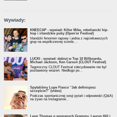
Wywiady:
KNEECAP - wywiad: Killer Mike, rebeliancki hip-
hop i irlandzkie puby (Open'er Festival)
Irlandzki fenomen rapowy i jedna z najciekawszych
grup na współczesnej scenie....
LUCKI - wywiad: debiut w Top 10 Billboardu,
Michael Jackson, Ken Carson (CLOUT Festival)
Tegoroczny CLOUT Festival zdecydowanie nie był
pozbawiony wrażeń. Niedługo po...
Spytaliśmy Lupe Fiasco "Jak definiujesz
szczęście?" (video)
Podczas spontanicznej sesji pytań i odpowiedzi (Q&A)
na żywo na Instagramie...
Leon Thomas o wygranych Grammy, Lauryn Hill i