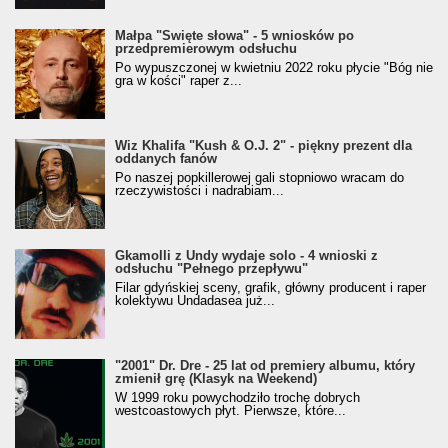
Małpa "Święte słowa" - 5 wniosków po
przedpremierowym odsłuchu
Po wypuszczonej w kwietniu 2022 roku płycie "Bóg nie
gra w kości" raper z...
Wiz Khalifa "Kush & O.J. 2" - piękny prezent dla
oddanych fanów
Po naszej popkillerowej gali stopniowo wracam do
rzeczywistości i nadrabiam...
Gkamolli z Undy wydaje solo - 4 wnioski z
odsłuchu "Pełnego przepływu"
Filar gdyńskiej sceny, grafik, główny producent i raper
kolektywu Undadasea już...
"2001" Dr. Dre - 25 lat od premiery albumu, który
zmienił grę (Klasyk na Weekend)
W 1999 roku powychodziło trochę dobrych
westcoastowych płyt. Pierwsze, które...