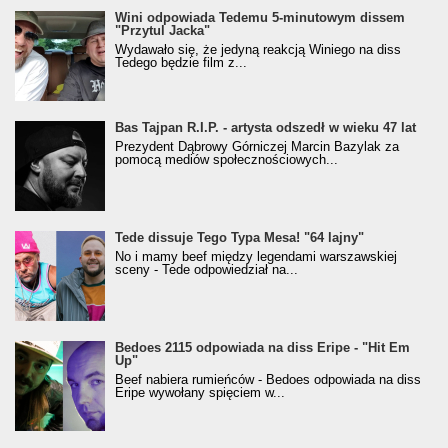
Wini odpowiada Tedemu 5-minutowym dissem
"Przytul Jacka"
Wydawało się, że jedyną reakcją Winiego na diss
Tedego będzie film z...
Bas Tajpan R.I.P. - artysta odszedł w wieku 47 lat
Prezydent Dąbrowy Górniczej Marcin Bazylak za
pomocą mediów społecznościowych...
Tede dissuje Tego Typa Mesa! "64 lajny"
No i mamy beef między legendami warszawskiej
sceny - Tede odpowiedział na...
Bedoes 2115 odpowiada na diss Eripe - "Hit Em
Up"
Beef nabiera rumieńców - Bedoes odpowiada na diss
Eripe wywołany spięciem w...