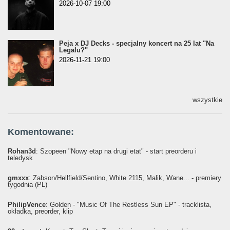
2026-10-07 19:00
Peja x DJ Decks - specjalny koncert na 25 lat "Na
Legalu?"
2026-11-21 19:00
wszystkie
Komentowane:
Rohan3d
: Szopeen "Nowy etap na drugi etat" - start preorderu i
teledysk
gmxxx
: Żabson/Hellfield/Sentino, White 2115, Malik, Wane... - premiery
tygodnia (PL)
PhilipVence
: Golden - "Music Of The Restless Sun EP" - tracklista,
okładka, preorder, klip