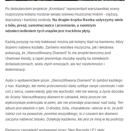
Po debiutanckim projekcie „Kronikarz” reprezentant warszawskiej sceny
rozpoczyna kolejny rozdział swojej solowej muzycznej historii - cięższy,
dojrzalszy i bardziej osobisty.
Na drugim krążku Rastka usłyszymy wiele
o bólu, presji, samotnej walce i przemianie, a swoistym
odzwierciedleniem tych etapów jest tracklista płyty.
Każdą pozycję na niej traktować można jak kolejny ślad na kamieniu, który
dopiero nabiera kształtu. Zarówno warstwa muzyczna, jak i tekstowa
pokazują, że „Nieoszlifowany Diament” to nie projekt tworzony pod
chwilowe trendy, a raper prezentuje muzykę opartą na niełatwych
doświadczeniach, wielu złych emocjach, ale też niezłomności i
determinacji.
Autor o wydawnictwie pisze:
„Nieoszlifowany Diament” to symbol każdego
z nas. Każdego, kto mimo przeciwności dalej szlifuje swoje rzemiosło i robi
coś z serca, nawet wtedy, gdy nie wychodzi, nikt nie wierzy, a życie dociska
do ściany. Nieoszlifowany diament to człowiek, który jeszcze nie
wykorzystuje potencjału w pełni, ale nie przestaje pracować nad sobą. Ten
album jest właśnie o tym. O drodze, bólu, charakterze i wierze w to, że jeśli
robisz coś na poważnie, pomimo wszystkiego, to z czasem ten diament
zaczyna nabierać blasku. Dziękuję każdemu, kto jest ze mną w tej podróży.
Pierwszą zapowiedź wydawanej przez Step Records i E1 płyty