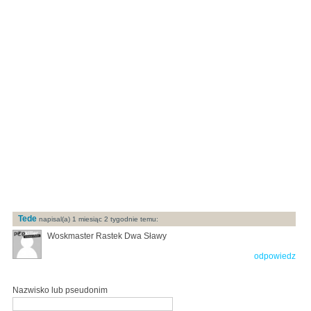
Tede
napisal(a) 1 miesiąc 2 tygodnie temu:
Woskmaster Rastek Dwa Sławy
odpowiedz
Nazwisko lub pseudonim