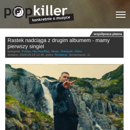
współpraca płatna
Rastek nadciąga z drugim albumem - mamy
pierwszy singiel
kategorie:
Polska
,
Hip-Hop/Rap
,
News
,
Teledyski
,
Video
dodano:
2026-06-19 12:30
przez:
Redakcja
(komentarze: 1)