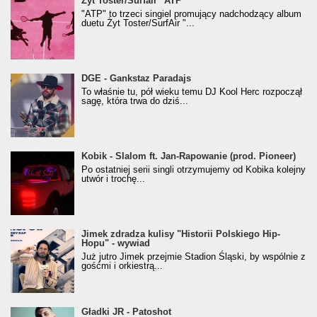
Żyt Toster/SurfAir - ATP VIDEO
Żyt Toster/Surfair "ATP"
"ATP" to trzeci singiel promujący nadchodzący album
duetu Żyt Toster/SurfAir "...
donGURALesko z nagrodą za
DGE - Gankstaz Paradajs
Klasyczny/Trueschoolowy Album Roku
To właśnie tu, pół wieku temu DJ Kool Herc rozpoczął
(Popkillery 2023)
sagę, która trwa do dziś...
Kobik - Slalom ft. Jan-Rapowanie (prod. Pioneer)
Kobik - Slalom ft. Jan-Rapowanie (prod. Pioneer)
[Official Music Visualiser]
Po ostatniej serii singli otrzymujemy od Kobika kolejny
utwór i trochę...
Jimek zdradza kulisy "Historii Polskiego Hip-
Jimek zdradza kulisy "Historii Polskiego Hip-
Hopu" - wywiad
Hopu" - wywiad
Już jutro Jimek przejmie Stadion Śląski, by wspólnie z
gośćmi i orkiestrą...
Gładki JR - Patoshot
Gładki JR - Patoshot