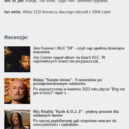
90s_to_pet
: Kurupt, Too Short, Tyga i inni - premiery tygodnia
fan white
: White 2115 tłumaczy dlaczego odszedł z SBM Label
Recenzje:
Jon Connor i KLC "24" - czyli rap spełnia dziecięce
marzenia
Jon Connor nagrał album na bitach KLC. W
najśmielszych snach nie przypuszczał,...
Małpa "Święte słowa" - 5 wniosków po
przedpremierowym odsłuchu
Po wypuszczonej w kwietniu 2022 roku płycie "Bóg nie
gra w kości" raper z...
Wiz Khalifa "Kush & O.J. 2" - piękny prezent dla
oddanych fanów
Po naszej popkillerowej gali stopniowo wracam do
rzeczywistości i nadrabiam...