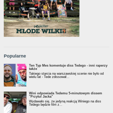
Popularne
Ten Typ Mes komentuje diss Tedego - inni raperzy
także
Takiego starcia na warszawskiej scenie nie było od
wielu lat - Tede zdissował...
Wini odpowiada Tedemu 5-minutowym dissem
"Przytul Jacka"
Wydawało się, że jedyną reakcją Winiego na diss
Tedego będzie film z...