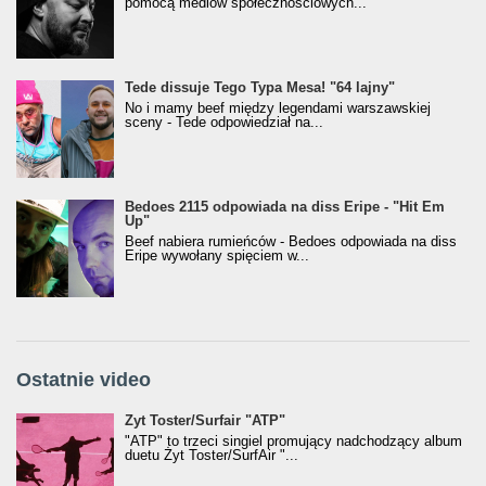
pomocą mediów społecznościowych...
Tede dissuje Tego Typa Mesa! "64 lajny"
No i mamy beef między legendami warszawskiej
sceny - Tede odpowiedział na...
Bedoes 2115 odpowiada na diss Eripe - "Hit Em
Up"
Beef nabiera rumieńców - Bedoes odpowiada na diss
Eripe wywołany spięciem w...
Ostatnie video
Żyt Toster/SurfAir - ATP VIDEO
Żyt Toster/Surfair "ATP"
"ATP" to trzeci singiel promujący nadchodzący album
duetu Żyt Toster/SurfAir "...