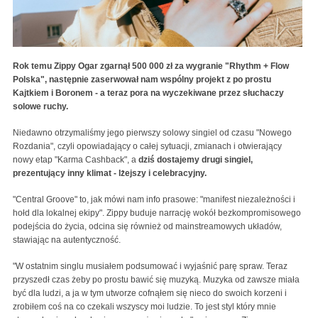
Rok temu Zippy Ogar zgarnął 500 000 zł za wygranie "Rhythm + Flow
Polska", następnie zaserwował nam wspólny projekt z po prostu
Kajtkiem i Boronem - a teraz pora na wyczekiwane przez słuchaczy
solowe ruchy.
Niedawno otrzymaliśmy jego pierwszy solowy singiel od czasu "Nowego
Rozdania", czyli opowiadający o całej sytuacji, zmianach i otwierający
nowy etap "Karma Cashback", a
dziś dostajemy drugi singiel,
prezentujący inny klimat - lżejszy i celebracyjny.
"Central Groove" to, jak mówi nam info prasowe: "manifest niezależności i
hołd dla lokalnej ekipy". Zippy buduje narrację wokół bezkompromisowego
podejścia do życia, odcina się również od mainstreamowych układów,
stawiając na autentyczność.
"W ostatnim singlu musiałem podsumować i wyjaśnić parę spraw. Teraz
przyszedł czas żeby po prostu bawić się muzyką. Muzyka od zawsze miała
być dla ludzi, a ja w tym utworze cofnąłem się nieco do swoich korzeni i
zrobiłem coś na co czekali wszyscy moi ludzie. To jest styl który mnie