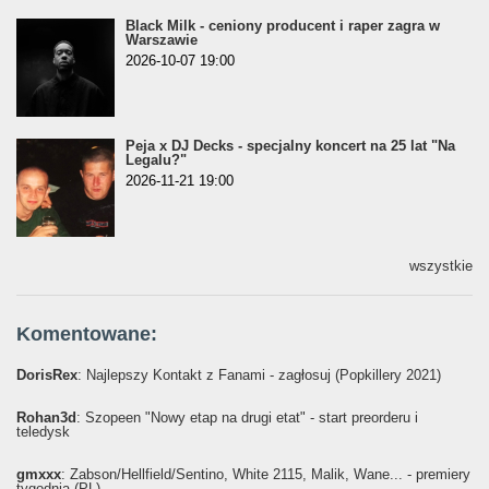
Black Milk - ceniony producent i raper zagra w
Warszawie
2026-10-07 19:00
Peja x DJ Decks - specjalny koncert na 25 lat "Na
Legalu?"
2026-11-21 19:00
wszystkie
Komentowane:
DorisRex
: Najlepszy Kontakt z Fanami - zagłosuj (Popkillery 2021)
Rohan3d
: Szopeen "Nowy etap na drugi etat" - start preorderu i
teledysk
gmxxx
: Żabson/Hellfield/Sentino, White 2115, Malik, Wane... - premiery
tygodnia (PL)