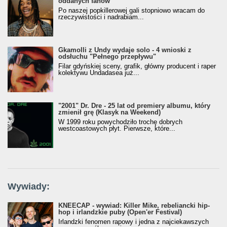
oddanych fanów
Po naszej popkillerowej gali stopniowo wracam do
rzeczywistości i nadrabiam...
Gkamolli z Undy wydaje solo - 4 wnioski z
odsłuchu "Pełnego przepływu"
Filar gdyńskiej sceny, grafik, główny producent i raper
kolektywu Undadasea już...
"2001" Dr. Dre - 25 lat od premiery albumu, który
zmienił grę (Klasyk na Weekend)
W 1999 roku powychodziło trochę dobrych
westcoastowych płyt. Pierwsze, które...
Wywiady:
KNEECAP - wywiad: Killer Mike, rebeliancki hip-
hop i irlandzkie puby (Open'er Festival)
Irlandzki fenomen rapowy i jedna z najciekawszych