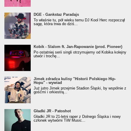
donGURALesko z nagrodą za
DGE - Gankstaz Paradajs
Klasyczny/Trueschoolowy Album Roku
To właśnie tu, pół wieku temu DJ Kool Herc rozpoczął
(Popkillery 2023)
sagę, która trwa do dziś...
Kobik - Slalom ft. Jan-Rapowanie (prod. Pioneer)
Kobik - Slalom ft. Jan-Rapowanie (prod. Pioneer)
[Official Music Visualiser]
Po ostatniej serii singli otrzymujemy od Kobika kolejny
utwór i trochę...
Jimek zdradza kulisy "Historii Polskiego Hip-
Jimek zdradza kulisy "Historii Polskiego Hip-
Hopu" - wywiad
Hopu" - wywiad
Już jutro Jimek przejmie Stadion Śląski, by wspólnie z
gośćmi i orkiestrą...
Gładki JR - Patoshot
Gładki JR - Patoshot
Gładki JR to 21-letni raper z Dolnego Śląska i nowy
członek wytwórni TiW Music...