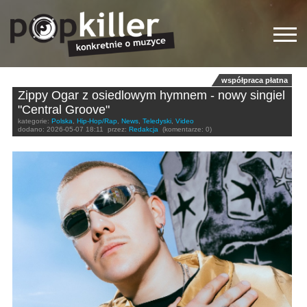
współpraca płatna
Zippy Ogar z osiedlowym hymnem - nowy singiel
"Central Groove"
kategorie:
Polska
,
Hip-Hop/Rap
,
News
,
Teledyski
,
Video
dodano:
2026-05-07 18:11
przez:
Redakcja
(komentarze: 0)