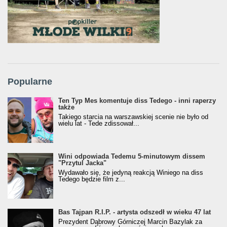
Popularne
Ten Typ Mes komentuje diss Tedego - inni raperzy
także
Takiego starcia na warszawskiej scenie nie było od
wielu lat - Tede zdissował...
Wini odpowiada Tedemu 5-minutowym dissem
"Przytul Jacka"
Wydawało się, że jedyną reakcją Winiego na diss
Tedego będzie film z...
Bas Tajpan R.I.P. - artysta odszedł w wieku 47 lat
Prezydent Dąbrowy Górniczej Marcin Bazylak za