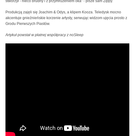
stworzył - nieco brudny i z przymrużeniem oka" - pisze sam Zippy.
Produkcją zajęli się Joachim & Odys, a klipem Kooza. Teledysk mocno
akcentuje gnieźnieńskie korzenie artysty, serwując widzom ujęcia prosto z
Grodu Pierwszych Piastów.
Artykuł powstał w płatnej współpracy z noSleep