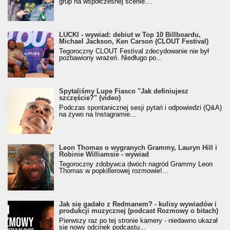
grup na współczesnej scenie....
LUCKI - wywiad: debiut w Top 10 Billboardu,
Michael Jackson, Ken Carson (CLOUT Festival)
Tegoroczny CLOUT Festival zdecydowanie nie był
pozbawiony wrażeń. Niedługo po...
Spytaliśmy Lupe Fiasco "Jak definiujesz
szczęście?" (video)
Podczas spontanicznej sesji pytań i odpowiedzi (Q&A)
na żywo na Instagramie...
Leon Thomas o wygranych Grammy, Lauryn Hill i
Robinie Williamsie - wywiad
Tegoroczny zdobywca dwóch nagród Grammy Leon
Thomas w popkillerowej rozmowie!...
Jak się gadało z Redmanem? - kulisy wywiadów i
produkcji muzycznej (podcast Rozmowy o bitach)
Pierwszy raz po tej stronie kamery - niedawno ukazał
się nowy odcinek podcastu...