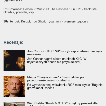
PhilipVence
: Golden - "Music Of The Restless Sun EP" - tracklista,
okładka, preorder, klip
90s_to_pet
: Kurupt, Too Short, Tyga i inni - premiery tygodnia
Recenzje:
Jon Connor i KLC "24" - czyli rap spełnia dziecięce
marzenia
Jon Connor nagrał album na bitach KLC. W
najśmielszych snach nie przypuszczał,...
Małpa "Święte słowa" - 5 wniosków po
przedpremierowym odsłuchu
Po wypuszczonej w kwietniu 2022 roku płycie "Bóg nie
gra w kości" raper z...
Wiz Khalifa "Kush & O.J. 2" - piękny prezent dla