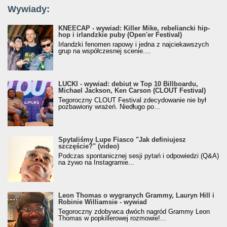
Wywiady:
KNEECAP - wywiad: Killer Mike, rebeliancki hip-
hop i irlandzkie puby (Open'er Festival)
Irlandzki fenomen rapowy i jedna z najciekawszych
grup na współczesnej scenie....
LUCKI - wywiad: debiut w Top 10 Billboardu,
Michael Jackson, Ken Carson (CLOUT Festival)
Tegoroczny CLOUT Festival zdecydowanie nie był
pozbawiony wrażeń. Niedługo po...
Spytaliśmy Lupe Fiasco "Jak definiujesz
szczęście?" (video)
Podczas spontanicznej sesji pytań i odpowiedzi (Q&A)
na żywo na Instagramie...
Leon Thomas o wygranych Grammy, Lauryn Hill i
Robinie Williamsie - wywiad
Tegoroczny zdobywca dwóch nagród Grammy Leon
Thomas w popkillerowej rozmowie!...