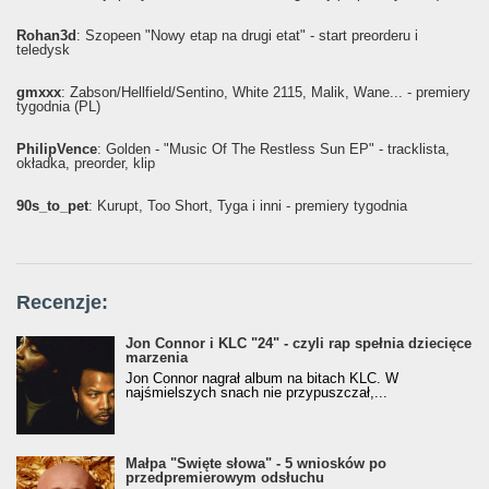
Rohan3d
: Szopeen "Nowy etap na drugi etat" - start preorderu i
teledysk
gmxxx
: Żabson/Hellfield/Sentino, White 2115, Malik, Wane... - premiery
tygodnia (PL)
PhilipVence
: Golden - "Music Of The Restless Sun EP" - tracklista,
okładka, preorder, klip
90s_to_pet
: Kurupt, Too Short, Tyga i inni - premiery tygodnia
Recenzje:
Jon Connor i KLC "24" - czyli rap spełnia dziecięce
marzenia
Jon Connor nagrał album na bitach KLC. W
najśmielszych snach nie przypuszczał,...
Małpa "Święte słowa" - 5 wniosków po
przedpremierowym odsłuchu