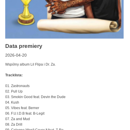
Data premiery
2026-04-20
Wspólny album Lil Flipa i Dr. Za.
Tracklista:
01. Zastronauts
02. Pull Up
03. Smokin Good feat. Devin the Dude
04. Kush
05. Vibes feat. Berner
06. F.U.I.D.B feat. B-Legit
07. Za and Mud
08. Za Drill