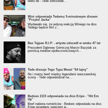
wielu lat - Tede zdissował...
Wini odpowiada Tedemu 5-minutowym dissem
"Przytul Jacka"
Wydawało się, że jedyną reakcją Winiego na diss
Tedego będzie film z...
Bas Tajpan R.I.P. - artysta odszedł w wieku 47 lat
Prezydent Dąbrowy Górniczej Marcin Bazylak za
pomocą mediów społecznościowych...
Tede dissuje Tego Typa Mesa! "64 lajny"
No i mamy beef między legendami warszawskiej
sceny - Tede odpowiedział na...
Bedoes 2115 odpowiada na diss Eripe - "Hit Em
Up"
Beef nabiera rumieńców - Bedoes odpowiada na diss
Eripe wywołany spięciem w...