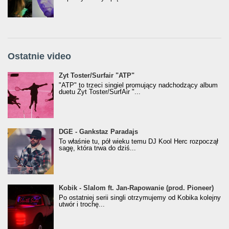
Ostatnie video
Żyt Toster/SurfAir - ATP VIDEO
Żyt Toster/Surfair "ATP"
"ATP" to trzeci singiel promujący nadchodzący album
duetu Żyt Toster/SurfAir "...
donGURALesko z nagrodą za
DGE - Gankstaz Paradajs
Klasyczny/Trueschoolowy Album Roku
To właśnie tu, pół wieku temu DJ Kool Herc rozpoczął
(Popkillery 2023)
sagę, która trwa do dziś...
Kobik - Slalom ft. Jan-Rapowanie (prod. Pioneer)
Kobik - Slalom ft. Jan-Rapowanie (prod. Pioneer)
[Official Music Visualiser]
Po ostatniej serii singli otrzymujemy od Kobika kolejny
utwór i trochę...