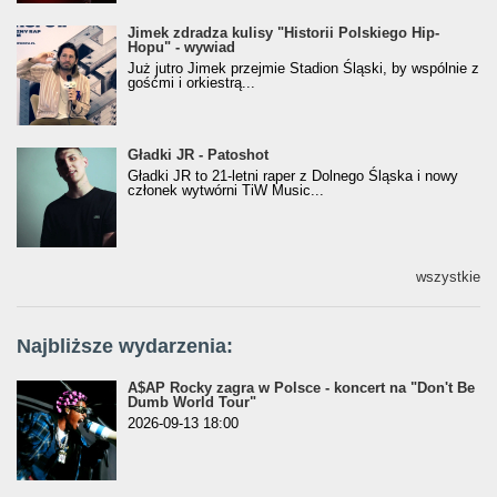
Jimek zdradza kulisy "Historii Polskiego Hip-
Jimek zdradza kulisy "Historii Polskiego Hip-
Hopu" - wywiad
Hopu" - wywiad
Już jutro Jimek przejmie Stadion Śląski, by wspólnie z
gośćmi i orkiestrą...
Gładki JR - Patoshot
Gładki JR - Patoshot
Gładki JR to 21-letni raper z Dolnego Śląska i nowy
członek wytwórni TiW Music...
wszystkie
Najbliższe wydarzenia:
A$AP Rocky zagra w Polsce - koncert na "Don't Be
Dumb World Tour"
2026-09-13 18:00