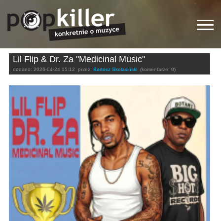
Lil Flip & Dr. Za "Medicinal Music"
dodano:
2026-04-24 15:12
przez:
Bartosz Skolasiński
(komentarze: 0)