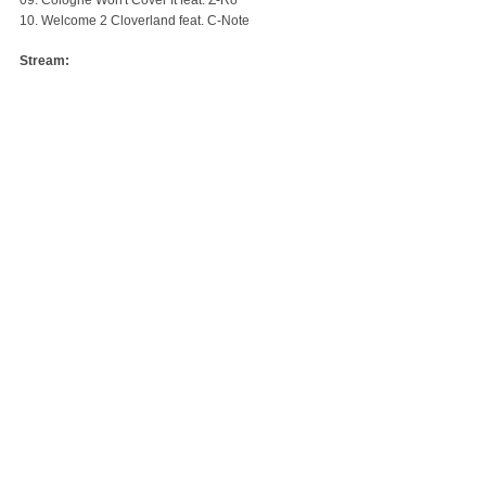
09. Cologne Won't Cover It feat. Z-Ro
10. Welcome 2 Cloverland feat. C-Note
Stream: