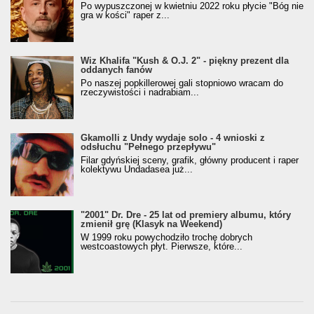
Po wypuszczonej w kwietniu 2022 roku płycie "Bóg nie
gra w kości" raper z...
Wiz Khalifa "Kush & O.J. 2" - piękny prezent dla
oddanych fanów
Po naszej popkillerowej gali stopniowo wracam do
rzeczywistości i nadrabiam...
Gkamolli z Undy wydaje solo - 4 wnioski z
odsłuchu "Pełnego przepływu"
Filar gdyńskiej sceny, grafik, główny producent i raper
kolektywu Undadasea już...
"2001" Dr. Dre - 25 lat od premiery albumu, który
zmienił grę (Klasyk na Weekend)
W 1999 roku powychodziło trochę dobrych
westcoastowych płyt. Pierwsze, które...