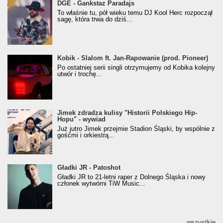
donGURALesko z nagrodą za
DGE - Gankstaz Paradajs
Klasyczny/Trueschoolowy Album Roku
To właśnie tu, pół wieku temu DJ Kool Herc rozpoczął
(Popkillery 2023)
sagę, która trwa do dziś...
Kobik - Slalom ft. Jan-Rapowanie (prod. Pioneer)
Kobik - Slalom ft. Jan-Rapowanie (prod. Pioneer)
[Official Music Visualiser]
Po ostatniej serii singli otrzymujemy od Kobika kolejny
utwór i trochę...
Jimek zdradza kulisy "Historii Polskiego Hip-
Jimek zdradza kulisy "Historii Polskiego Hip-
Hopu" - wywiad
Hopu" - wywiad
Już jutro Jimek przejmie Stadion Śląski, by wspólnie z
gośćmi i orkiestrą...
Gładki JR - Patoshot
Gładki JR - Patoshot
Gładki JR to 21-letni raper z Dolnego Śląska i nowy
członek wytwórni TiW Music...
wszystkie