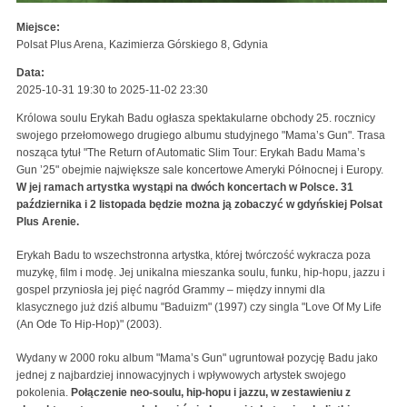
Miejsce:
Polsat Plus Arena, Kazimierza Górskiego 8, Gdynia
Data:
2025-10-31 19:30
to
2025-11-02 23:30
Królowa soulu Erykah Badu ogłasza spektakularne obchody 25. rocznicy
swojego przełomowego drugiego albumu studyjnego "Mama’s Gun". Trasa
nosząca tytuł "The Return of Automatic Slim Tour: Erykah Badu Mama’s
Gun ’25" obejmie największe sale koncertowe Ameryki Północnej i Europy.
W jej ramach artystka wystąpi na dwóch koncertach w Polsce. 31
października i 2 listopada będzie można ją zobaczyć w gdyńskiej Polsat
Plus Arenie.
Erykah Badu to wszechstronna artystka, której twórczość wykracza poza
muzykę, film i modę. Jej unikalna mieszanka soulu, funku, hip-hopu, jazzu i
gospel przyniosła jej pięć nagród Grammy – między innymi dla
klasycznego już dziś albumu "Baduizm" (1997) czy singla "Love Of My Life
(An Ode To Hip-Hop)" (2003).
Wydany w 2000 roku album "Mama’s Gun" ugruntował pozycję Badu jako
jednej z najbardziej innowacyjnych i wpływowych artystek swojego
pokolenia.
Połączenie neo-soulu, hip-hopu i jazzu, w zestawieniu z