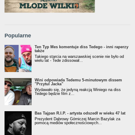
Popularne
Ten Typ Mes komentuje diss Tedego - inni raperzy
także
Takiego starcia na warszawskiej scenie nie było od
wielu lat - Tede zdissował...
Wini odpowiada Tedemu 5-minutowym dissem
"Przytul Jacka"
Wydawało się, że jedyną reakcją Winiego na diss
Tedego będzie film z...
Bas Tajpan R.I.P. - artysta odszedł w wieku 47 lat
Prezydent Dąbrowy Górniczej Marcin Bazylak za
pomocą mediów społecznościowych...