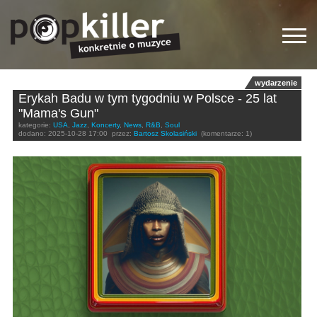
wydarzenie
Erykah Badu w tym tygodniu w Polsce - 25 lat
"Mama's Gun"
kategorie:
USA
,
Jazz
,
Koncerty
,
News
,
R&B
,
Soul
dodano:
2025-10-28 17:00
przez:
Bartosz Skolasiński
(komentarze: 1)