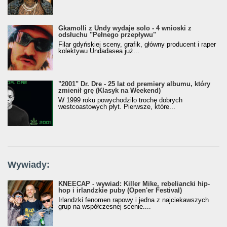
Gkamolli z Undy wydaje solo - 4 wnioski z
odsłuchu "Pełnego przepływu"
Filar gdyńskiej sceny, grafik, główny producent i raper
kolektywu Undadasea już...
"2001" Dr. Dre - 25 lat od premiery albumu, który
zmienił grę (Klasyk na Weekend)
W 1999 roku powychodziło trochę dobrych
westcoastowych płyt. Pierwsze, które...
Wywiady:
KNEECAP - wywiad: Killer Mike, rebeliancki hip-
hop i irlandzkie puby (Open'er Festival)
Irlandzki fenomen rapowy i jedna z najciekawszych
grup na współczesnej scenie....