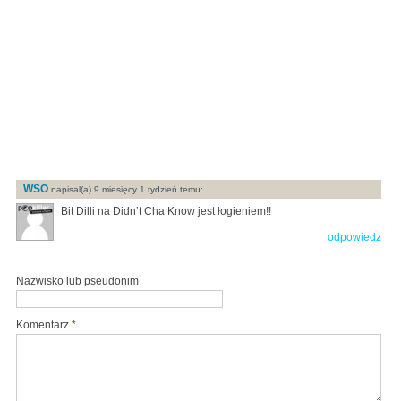
WSO
napisal(a) 9 miesięcy 1 tydzień temu:
Bit Dilli na Didn’t Cha Know jest łogieniem!!
odpowiedz
Nazwisko lub pseudonim
Komentarz
*