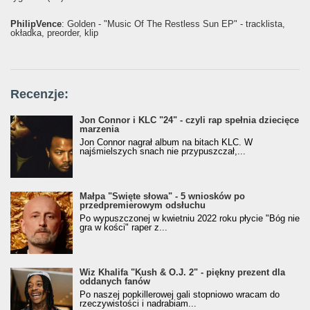
PhilipVence
: Golden - "Music Of The Restless Sun EP" - tracklista,
okładka, preorder, klip
Recenzje:
Jon Connor i KLC "24" - czyli rap spełnia dziecięce
marzenia
Jon Connor nagrał album na bitach KLC. W
najśmielszych snach nie przypuszczał,...
Małpa "Święte słowa" - 5 wniosków po
przedpremierowym odsłuchu
Po wypuszczonej w kwietniu 2022 roku płycie "Bóg nie
gra w kości" raper z...
Wiz Khalifa "Kush & O.J. 2" - piękny prezent dla
oddanych fanów
Po naszej popkillerowej gali stopniowo wracam do
rzeczywistości i nadrabiam...