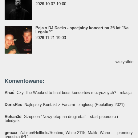
2026-10-07 19:00
Peja x DJ Decks - specjalny koncert na 25 lat "Na
Legalu?"
2026-11-21 19:00
wszystkie
Komentowane:
Ahaś
: Czy The Weeknd to final boss koncertów muzycznych? - relacja
DorisRex
: Najlepszy Kontakt z Fanami - zagłosuj (Popkillery 2021)
Rohan3d
: Szopeen "Nowy etap na drugi etat" - start preorderu i
teledysk
gmxxx
: Żabson/Hellfield/Sentino, White 2115, Malik, Wane... - premiery
tygodnia (PL)