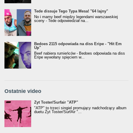
Tede dissuje Tego Typa Mesa! "64 lajny"
No i mamy beef między legendami warszawskiej
sceny - Tede odpowiedział na...
Bedoes 2115 odpowiada na diss Eripe - "Hit Em
Up"
Beef nabiera rumieńców - Bedoes odpowiada na diss
Eripe wywołany spięciem w...
Ostatnie video
Żyt Toster/SurfAir - ATP VIDEO
Żyt Toster/Surfair "ATP"
"ATP" to trzeci singiel promujący nadchodzący album
duetu Żyt Toster/SurfAir "...