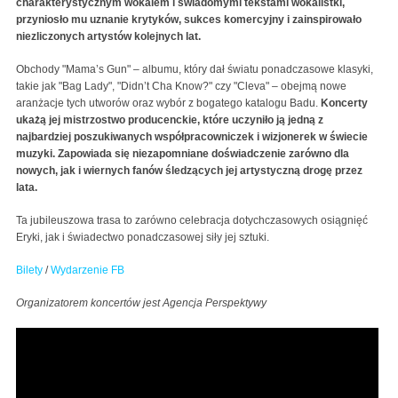
charakterystycznym wokalem i świadomymi tekstami wokalistki,
przyniosło mu uznanie krytyków, sukces komercyjny i zainspirowało
niezliczonych artystów kolejnych lat.
Obchody "Mama’s Gun" – albumu, który dał światu ponadczasowe klasyki,
takie jak "Bag Lady", "Didn’t Cha Know?" czy "Cleva" – obejmą nowe
aranżacje tych utworów oraz wybór z bogatego katalogu Badu.
Koncerty
ukażą jej mistrzostwo producenckie, które uczyniło ją jedną z
najbardziej poszukiwanych współpracowniczek i wizjonerek w świecie
muzyki.
Zapowiada się niezapomniane doświadczenie zarówno dla
nowych, jak i wiernych fanów śledzących jej artystyczną drogę przez
lata.
Ta jubileuszowa trasa to zarówno celebracja dotychczasowych osiągnięć
Eryki, jak i świadectwo ponadczasowej siły jej sztuki.
Bilety
/
Wydarzenie FB
Organizatorem koncertów jest Agencja Perspektywy