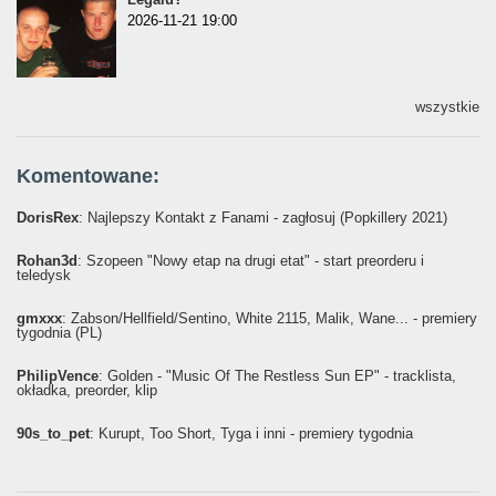
2026-11-21 19:00
wszystkie
Komentowane:
DorisRex
: Najlepszy Kontakt z Fanami - zagłosuj (Popkillery 2021)
Rohan3d
: Szopeen "Nowy etap na drugi etat" - start preorderu i
teledysk
gmxxx
: Żabson/Hellfield/Sentino, White 2115, Malik, Wane... - premiery
tygodnia (PL)
PhilipVence
: Golden - "Music Of The Restless Sun EP" - tracklista,
okładka, preorder, klip
90s_to_pet
: Kurupt, Too Short, Tyga i inni - premiery tygodnia