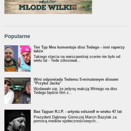
Popularne
Ten Typ Mes komentuje diss Tedego - inni raperzy
także
Takiego starcia na warszawskiej scenie nie było od
wielu lat - Tede zdissował...
Wini odpowiada Tedemu 5-minutowym dissem
"Przytul Jacka"
Wydawało się, że jedyną reakcją Winiego na diss
Tedego będzie film z...
Bas Tajpan R.I.P. - artysta odszedł w wieku 47 lat
Prezydent Dąbrowy Górniczej Marcin Bazylak za
pomocą mediów społecznościowych...