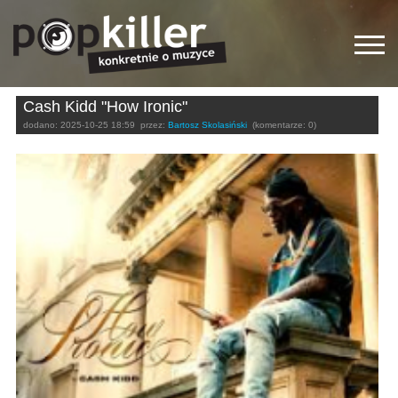
Cash Kidd "How Ironic"
dodano:
2025-10-25 18:59
przez:
Bartosz Skolasiński
(komentarze: 0)