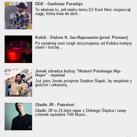
donGURALesko z nagrodą za
DGE - Gankstaz Paradajs
Klasyczny/Trueschoolowy Album Roku
To właśnie tu, pół wieku temu DJ Kool Herc rozpoczął
(Popkillery 2023)
sagę, która trwa do dziś...
Kobik - Slalom ft. Jan-Rapowanie (prod. Pioneer)
Kobik - Slalom ft. Jan-Rapowanie (prod. Pioneer)
[Official Music Visualiser]
Po ostatniej serii singli otrzymujemy od Kobika kolejny
utwór i trochę...
Jimek zdradza kulisy "Historii Polskiego Hip-
Jimek zdradza kulisy "Historii Polskiego Hip-
Hopu" - wywiad
Hopu" - wywiad
Już jutro Jimek przejmie Stadion Śląski, by wspólnie z
gośćmi i orkiestrą...
Gładki JR - Patoshot
Gładki JR - Patoshot
Gładki JR to 21-letni raper z Dolnego Śląska i nowy
członek wytwórni TiW Music...