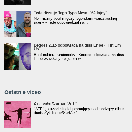
Tede dissuje Tego Typa Mesa! "64 lajny"
No i mamy beef między legendami warszawskiej
sceny - Tede odpowiedział na...
Bedoes 2115 odpowiada na diss Eripe - "Hit Em
Up"
Beef nabiera rumieńców - Bedoes odpowiada na diss
Eripe wywołany spięciem w...
Ostatnie video
Żyt Toster/SurfAir - ATP VIDEO
Żyt Toster/Surfair "ATP"
"ATP" to trzeci singiel promujący nadchodzący album
duetu Żyt Toster/SurfAir "...