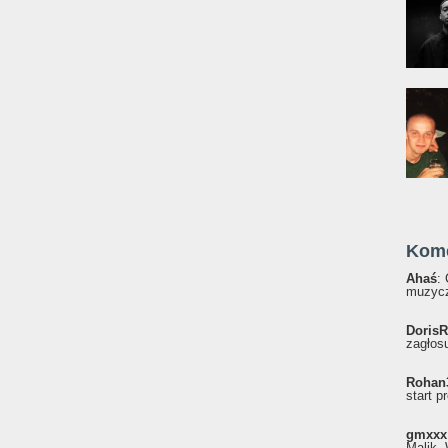
Kom
Ahaś
:
muzycz
DorisR
zagłosu
Rohan
start p
gmxxx
Malik, 