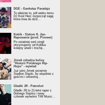
URALesko z nagrodą za
DGE - Gankstaz Paradajs
yczny/Trueschoolowy
To właśnie tu, pół wieku temu
m Roku (Popkillery 2023)
DJ Kool Herc rozpoczął sagę,
która trwa do dziś...
 - Slalom ft. Jan-
Kobik - Slalom ft. Jan-
wanie (prod. Pioneer)
Rapowanie (prod. Pioneer)
cial Music Visualiser]
Po ostatniej serii singli
otrzymujemy od Kobika
kolejny utwór i trochę...
k zdradza kulisy "Historii
Jimek zdradza kulisy
kiego Hip-Hopu" - wywiad
"Historii Polskiego Hip-
Hopu" - wywiad
Już jutro Jimek przejmie
Stadion Śląski, by wspólnie z
gośćmi i orkiestrą...
ki JR - Patoshot
Gładki JR - Patoshot
Gładki JR to 21-letni raper z
Dolnego Śląska i nowy
członek wytwórni TiW Music...