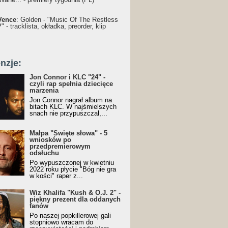
Vence
: Golden - "Music Of The Restless
 - tracklista, okładka, preorder, klip
nzje:
Jon Connor i KLC "24" -
czyli rap spełnia dziecięce
marzenia
Jon Connor nagrał album na
bitach KLC. W najśmielszych
snach nie przypuszczał,...
Małpa "Święte słowa" - 5
wniosków po
przedpremierowym
odsłuchu
Po wypuszczonej w kwietniu
2022 roku płycie "Bóg nie gra
w kości" raper z...
Wiz Khalifa "Kush & O.J. 2" -
piękny prezent dla oddanych
fanów
Po naszej popkillerowej gali
stopniowo wracam do