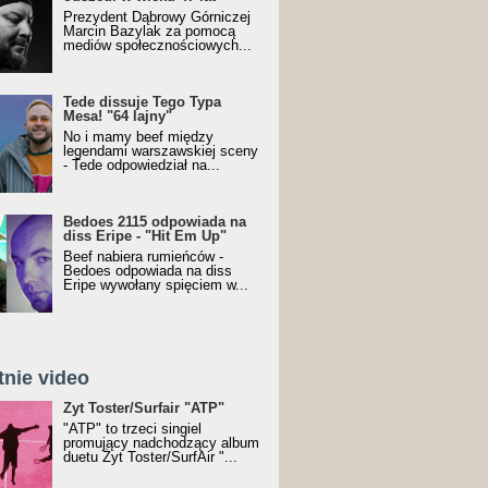
Prezydent Dąbrowy Górniczej
Marcin Bazylak za pomocą
mediów społecznościowych...
Tede dissuje Tego Typa
Mesa! "64 lajny"
No i mamy beef między
legendami warszawskiej sceny
- Tede odpowiedział na...
Bedoes 2115 odpowiada na
diss Eripe - "Hit Em Up"
Beef nabiera rumieńców -
Bedoes odpowiada na diss
Eripe wywołany spięciem w...
tnie video
Toster/SurfAir - ATP VIDEO
Żyt Toster/Surfair "ATP"
"ATP" to trzeci singiel
promujący nadchodzący album
duetu Żyt Toster/SurfAir "...