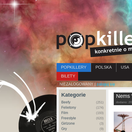
Menu główne
POPKILLERY
POLSKA
USA
BILETY
NIEZALOGOWANY |
zaloguj się
Kategorie
Nems "
Beefy
(251)
dodano:
20
Felietony
(174)
Film
(193)
Freestyle
(620)
Girlzone
(3)
Gry
(9)