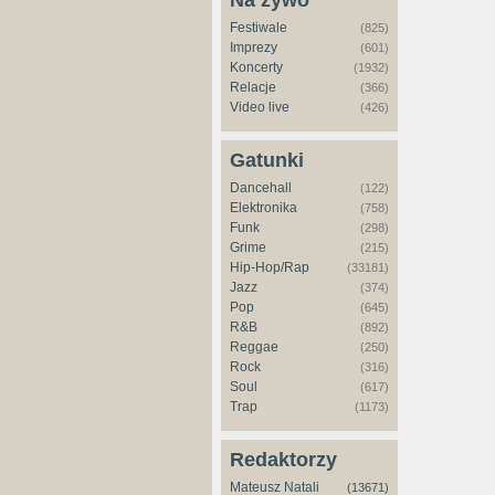
Na żywo
Festiwale
(825)
Imprezy
(601)
Koncerty
(1932)
Relacje
(366)
Video live
(426)
Gatunki
Dancehall
(122)
Elektronika
(758)
Funk
(298)
Grime
(215)
Hip-Hop/Rap
(33181)
Jazz
(374)
Pop
(645)
R&B
(892)
Reggae
(250)
Rock
(316)
Soul
(617)
Trap
(1173)
Redaktorzy
Mateusz Natali
(13671)