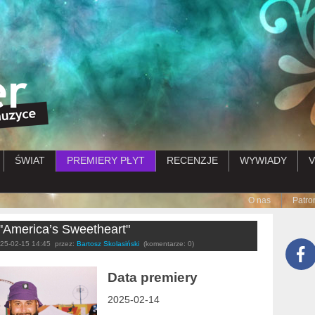
Przejdź do treści
ŚWIAT
PREMIERY PŁYT
RECENZJE
WYWIADY
V
Submenu
O nas
Patro
America’s Sweetheart"
25-02-15 14:45
przez:
Bartosz Skolasiński
(komentarze: 0)
Data premiery
2025-02-14