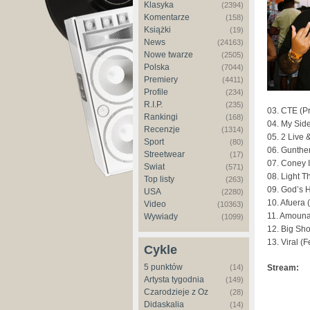
Klasyka
(2394)
Komentarze
(158)
Książki
(19)
News
(24163)
Nowe twarze
(2505)
Polska
(7044)
Premiery
(4411)
Profile
(234)
R.I.P.
(235)
03. CTE (Pr
Rankingi
(168)
04. My Side
Recenzje
(1314)
05. 2 Live 
Sport
(80)
06. Gunther
Streetwear
(17)
07. Coney 
Świat
(571)
08. Light 
Top listy
(263)
09. God’s 
USA
(2280)
10. Afuera
Video
(10363)
11. Amouna
Wywiady
(1099)
12. Big Sho
13. Viral (
Cykle
5 punktów
(14)
Stream:
Artysta tygodnia
(149)
Czarodzieje z Oz
(28)
Didaskalia
(14)