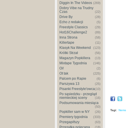
Diggin In The Videos
(269)
Dobry Vibe na Trudny
Czas
(22)
Drive By
(28)
Echo z redakcji
(5)
Freestyle Classics
(29)
Hot16Challenge2
(89)
Inna Strona
(58)
Killertape
(11)
Klasyk Na Weekend
(123)
Krótki Strzał
(56)
Magazyn Popkillera
(13)
Mixtape Tygodnia
(146)
Oi!
(2)
Ot tak
(225)
Palcem po Rapie
(6)
Parszywa 13
(25)
Pisanki Freestyle'owca
(10)
Po sąsiedzku - przegląd
niemieckiej sceny
(16)
Podsumowania miesiąca
(50)
Tagi:
Nems
Popkiller sam w NY
(26)
Premiery tygodnia
(333)
Przegapifszy
(63)
Przesyłka polecana
(18)