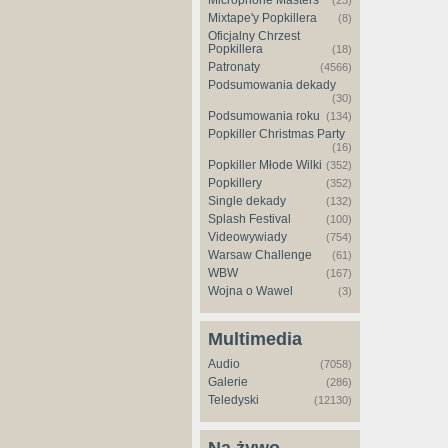
Microphone Masters
(23)
Mixtape'y Popkillera
(8)
Oficjalny Chrzest
Popkillera
(18)
Patronaty
(4566)
Podsumowania dekady
(30)
Podsumowania roku
(134)
Popkiller Christmas Party
(16)
Popkiller Młode Wilki
(352)
Popkillery
(352)
Single dekady
(132)
Splash Festival
(100)
Videowywiady
(754)
Warsaw Challenge
(61)
WBW
(167)
Wojna o Wawel
(3)
Multimedia
Audio
(7058)
Galerie
(286)
Teledyski
(12130)