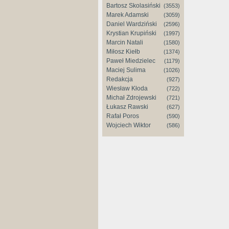
Bartosz Skolasiński
(3553)
Marek Adamski
(3059)
Daniel Wardziński
(2596)
Krystian Krupiński
(1997)
Marcin Natali
(1580)
Miłosz Kiełb
(1374)
Paweł Miedzielec
(1179)
Maciej Sulima
(1026)
Redakcja
(927)
Wiesław Kłoda
(722)
Michał Zdrojewski
(721)
Łukasz Rawski
(627)
Rafał Poros
(590)
Wojciech Wiktor
(586)