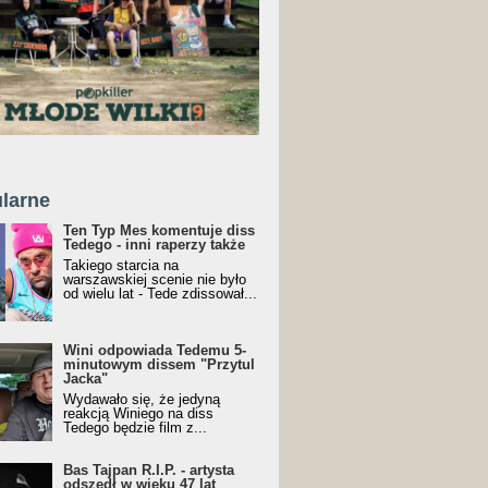
larne
Ten Typ Mes komentuje diss
Tedego - inni raperzy także
Takiego starcia na
warszawskiej scenie nie było
od wielu lat - Tede zdissował...
Wini odpowiada Tedemu 5-
minutowym dissem "Przytul
Jacka"
Wydawało się, że jedyną
reakcją Winiego na diss
Tedego będzie film z...
Bas Tajpan R.I.P. - artysta
odszedł w wieku 47 lat