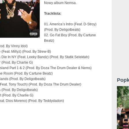
Nowy album Nemsa.
Tracklista:
01. America’s Intro (Feat. D-Stroy)
(Prod. By Deligotbeats)
02. Go Fat Boy (Prod. By Cartune
Beatz)
od. By Vinny Idol)
 (Feat. Millyz) (Prod. By Strew-B)
& Die In NY (Feat. Leeky Bandz) (Prod. By Statik Selektah)
 (Prod. By Charlie G)
Island Part 1 & 2 (Prod. By Doza The Drum Dealer & Nems)
The Room (Prod. By Cartune Beatz)
Hands (Prod. By Deligotbeats)
Popk
 (Feat. Tony Touch) (Prod. By Doza The Drum Dealer)
 (Prod. By Deligotbeats)
t (Prod. By Charlie G)
Feat. Dios Moreno) (Prod. By Teddydadon)