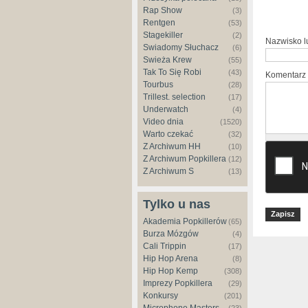
Rap Show
(3)
Rentgen
(53)
Stagekiller
(2)
Nazwisko 
Świadomy Słuchacz
(6)
Świeża Krew
(55)
Tak To Się Robi
(43)
Komentarz
Tourbus
(28)
Trillest. selection
(17)
Underwatch
(4)
Video dnia
(1520)
Warto czekać
(32)
Z Archiwum HH
(10)
Z Archiwum Popkillera
(12)
Z Archiwum S
(13)
Tylko u nas
Akademia Popkillerów
(65)
Burza Mózgów
(4)
Cali Trippin
(17)
Hip Hop Arena
(8)
Hip Hop Kemp
(308)
Imprezy Popkillera
(29)
Konkursy
(201)