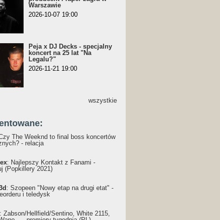
Warszawie
2026-10-07 19:00
Peja x DJ Decks - specjalny
koncert na 25 lat "Na
Legalu?"
2026-11-21 19:00
wszystkie
entowane:
 Czy The Weeknd to final boss koncertów
nych? - relacja
ex
: Najlepszy Kontakt z Fanami -
j (Popkillery 2021)
3d
: Szopeen "Nowy etap na drugi etat" -
reorderu i teledysk
: Żabson/Hellfield/Sentino, White 2115,
Wane... - premiery tygodnia (PL)