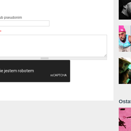
lub pseudonim
*
Osta
Żyt 