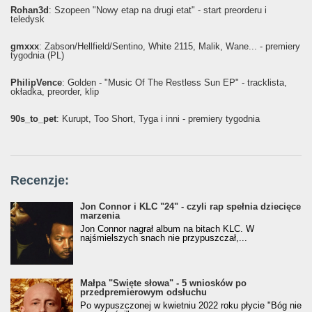
Rohan3d
: Szopeen "Nowy etap na drugi etat" - start preorderu i
teledysk
gmxxx
: Żabson/Hellfield/Sentino, White 2115, Malik, Wane... - premiery
tygodnia (PL)
PhilipVence
: Golden - "Music Of The Restless Sun EP" - tracklista,
okładka, preorder, klip
90s_to_pet
: Kurupt, Too Short, Tyga i inni - premiery tygodnia
Recenzje:
Jon Connor i KLC "24" - czyli rap spełnia dziecięce
marzenia
Jon Connor nagrał album na bitach KLC. W
najśmielszych snach nie przypuszczał,...
Małpa "Święte słowa" - 5 wniosków po
przedpremierowym odsłuchu
Po wypuszczonej w kwietniu 2022 roku płycie "Bóg nie