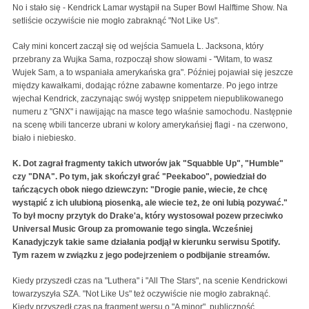
No i stało się - Kendrick Lamar wystąpił na Super Bowl Halftime Show. Na
setliście oczywiście nie mogło zabraknąć "Not Like Us".
Cały mini koncert zaczął się od wejścia Samuela L. Jacksona, który
przebrany za Wujka Sama, rozpoczął show słowami - "Witam, to wasz
Wujek Sam, a to wspaniała amerykańska gra". Później pojawiał się jeszcze
między kawałkami, dodając różne zabawne komentarze. Po jego intrze
wjechał Kendrick, zaczynając swój występ snippetem niepublikowanego
numeru z "GNX" i nawijając na masce tego właśnie samochodu. Następnie
na scenę wbili tancerze ubrani w kolory amerykańsiej flagi - na czerwono,
biało i niebiesko.
K. Dot zagrał fragmenty takich utworów jak "Squabble Up", "Humble"
czy "DNA". Po tym, jak skończył grać "Peekaboo", powiedział do
tańczących obok niego dziewczyn: "Drogie panie, wiecie, że chcę
wystąpić z ich ulubioną piosenką, ale wiecie też, że oni lubią pozywać."
To był mocny przytyk do Drake'a, który wystosował pozew przeciwko
Universal Music Group za promowanie tego singla. Wcześniej
Kanadyjczyk takie same działania podjął w kierunku serwisu Spotify.
Tym razem w związku z jego podejrzeniem o podbijanie streamów.
Kiedy przyszedł czas na "Luthera" i "All The Stars", na scenie Kendrickowi
towarzyszyła SZA. "Not Like Us" też oczywiście nie mogło zabraknąć.
Kiedy przyszedł czas na fragment wersu o "A minor", publiczność