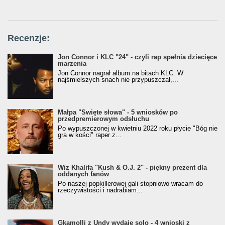
Recenzje:
Jon Connor i KLC "24" - czyli rap spełnia dziecięce
marzenia
Jon Connor nagrał album na bitach KLC. W
najśmielszych snach nie przypuszczał,...
Małpa "Święte słowa" - 5 wniosków po
przedpremierowym odsłuchu
Po wypuszczonej w kwietniu 2022 roku płycie "Bóg nie
gra w kości" raper z...
Wiz Khalifa "Kush & O.J. 2" - piękny prezent dla
oddanych fanów
Po naszej popkillerowej gali stopniowo wracam do
rzeczywistości i nadrabiam...
Gkamolli z Undy wydaje solo - 4 wnioski z