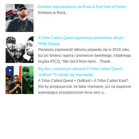
Eminem wprowadzony do Rock & Roll Hall of Fame!
Eminem w Rock...
A Tribe Called Quest zapowiada pośmiertny album
Phife Dawga
Pierwsza zapowiedź albumu pojawiła się w 2016 roku
tuż po śmierci rapera i premierze świetnego, ostatniego
krążka ATCQ, "We Got It from Here... Thank...
Big Boi o wspólnym albumie A Tribe Called Quest i
OutKast "To działo się naprawdę"
A Tribe Called Quest + OutKast = A Tribe Called Kast?
Kto by przypuszczał, że takie równanie, już na papierze
wywołujące przyspieszone bicie serc u...