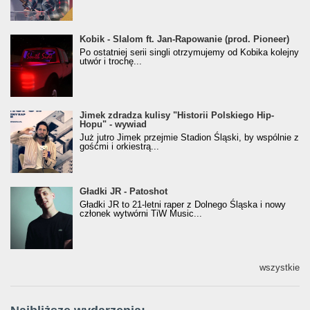
Kobik - Slalom ft. Jan-Rapowanie (prod. Pioneer)
Kobik - Slalom ft. Jan-Rapowanie (prod. Pioneer)
[Official Music Visualiser]
Po ostatniej serii singli otrzymujemy od Kobika kolejny
utwór i trochę...
Jimek zdradza kulisy "Historii Polskiego Hip-
Jimek zdradza kulisy "Historii Polskiego Hip-
Hopu" - wywiad
Hopu" - wywiad
Już jutro Jimek przejmie Stadion Śląski, by wspólnie z
gośćmi i orkiestrą...
Gładki JR - Patoshot
Gładki JR - Patoshot
Gładki JR to 21-letni raper z Dolnego Śląska i nowy
członek wytwórni TiW Music...
wszystkie