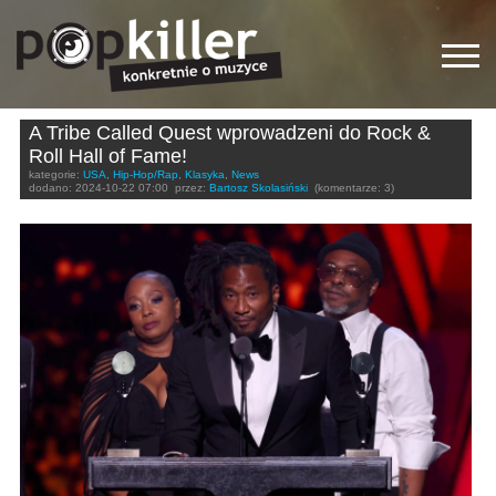
A Tribe Called Quest wprowadzeni do Rock &
Roll Hall of Fame!
kategorie:
USA
,
Hip-Hop/Rap
,
Klasyka
,
News
dodano:
2024-10-22 07:00
przez:
Bartosz Skolasiński
(komentarze: 3)