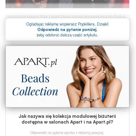
Legendarna ekipa A Tribe Called Quest została wprowadzona do Rock &
Roll Hall of Fame. Ceremonii dokonał jeden z najpopularniejszych
Oglądając reklamę wspierasz Popkillera. Dzięki!
amerykańskich stand-uperów - Dave Chappelle.
Odpowiedz na pytanie poniżej
,
żeby odsłonić dalszą część artykułu.
Jak nazywa się kolekcja modułowej biżuterii
dostępna w salonach Apart i na Apart.pl?
Odpowiedź na pytanie wynika z reklamy powyżej.