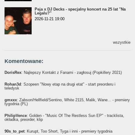
Peja x DJ Decks - specjalny koncert na 25 lat "Na
Legalu?"
2026-11-21 19:00
wszystkie
Komentowane:
DorisRex
: Najlepszy Kontakt z Fanami - zagłosuj (Popkillery 2021)
Rohan3d
: Szopeen "Nowy etap na drugi etat" - start preorderu i
teledysk
gmxxx
: Żabson/Hellfield/Sentino, White 2115, Malik, Wane... - premiery
tygodnia (PL)
PhilipVence
: Golden - "Music Of The Restless Sun EP" - tracklista,
okładka, preorder, klip
90s_to_pet
: Kurupt, Too Short, Tyga i inni - premiery tygodnia