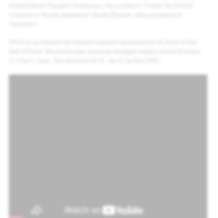
dołożyli Black Thought i Posdnous z De La Soul w "Check The Rhime",
Common w "Bonita Applebum" i Busta Rhymes, który przypomniał
"Scenario".
ATCQ to już kolejne hip-hopowe legendy wprowadzone do Rock & Roll
Hall of Fame. Wcześniej tego zaszczytu dostąpili między innymi Eminem,
LL Cool J, 2pac, The Notorious B.I.G. Jay-Z czy Run-DMC.