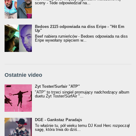
sceny - Tede odpowiedział na...
Bedoes 2115 odpowiada na diss Eripe - "Hit Em
Up"
Beef nabiera rumieńców - Bedoes odpowiada na diss
Eripe wywołany spięciem w...
Ostatnie video
Żyt Toster/SurfAir - ATP VIDEO
Żyt Toster/Surfair "ATP"
"ATP" to trzeci singiel promujący nadchodzący album
duetu Żyt Toster/SurfAir "...
donGURALesko z nagrodą za
DGE - Gankstaz Paradajs
Klasyczny/Trueschoolowy Album Roku
To właśnie tu, pół wieku temu DJ Kool Herc rozpoczął
(Popkillery 2023)
sagę, która trwa do dziś...