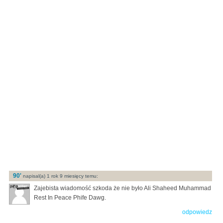
90'
napisal(a) 1 rok 9 miesięcy temu:
Zajebista wiadomość szkoda że nie było Ali Shaheed Muhammad
Rest In Peace Phife Dawg.
odpowiedz