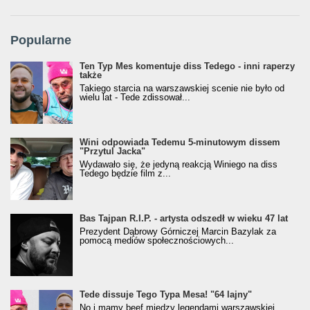
Popularne
Ten Typ Mes komentuje diss Tedego - inni raperzy
także
Takiego starcia na warszawskiej scenie nie było od
wielu lat - Tede zdissował...
Wini odpowiada Tedemu 5-minutowym dissem
"Przytul Jacka"
Wydawało się, że jedyną reakcją Winiego na diss
Tedego będzie film z...
Bas Tajpan R.I.P. - artysta odszedł w wieku 47 lat
Prezydent Dąbrowy Górniczej Marcin Bazylak za
pomocą mediów społecznościowych...
Tede dissuje Tego Typa Mesa! "64 lajny"
No i mamy beef między legendami warszawskiej