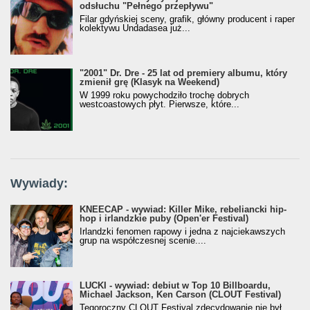
odsłuchu "Pełnego przepływu"
Filar gdyńskiej sceny, grafik, główny producent i raper
kolektywu Undadasea już...
"2001" Dr. Dre - 25 lat od premiery albumu, który
zmienił grę (Klasyk na Weekend)
W 1999 roku powychodziło trochę dobrych
westcoastowych płyt. Pierwsze, które...
Wywiady:
KNEECAP - wywiad: Killer Mike, rebeliancki hip-
hop i irlandzkie puby (Open'er Festival)
Irlandzki fenomen rapowy i jedna z najciekawszych
grup na współczesnej scenie....
LUCKI - wywiad: debiut w Top 10 Billboardu,
Michael Jackson, Ken Carson (CLOUT Festival)
Tegoroczny CLOUT Festival zdecydowanie nie był