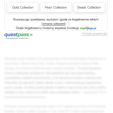
Gold Collection
Pearl Collection
Beads Collection
Rozwiązując questpassa, wyrażam zgodę na targetowanie reklam
(
zmiana ustawień
)
Dzięki targetowaniu możemy wspierać fundację
Polityka prywatności
Wszystko miało miejsce 19 października w Rocket Mortgage Fieldhouse w
Cleveland. Obecni byli Q-Tip i Jarobi. Pojawili się także rodzice Phife
Dawga. Ali Shaheed Muhammada niestety zabrakło.
"Co jest bardziej
rock & rollowego od bluesa? Ale podobnie jak nasi poprzednicy,
musieliśmy znaleźć przestrzeń [...] na obrzeżach miast i miasteczek.
Potrzeba, by wyrazić siebie, płonie w nas z determinacją napędzaną
przez sztukę. To iskra, która płonie w wielu z nas na tej sali. Iskra, która
płonęła w nas czterech w 1985 roku w Nowym Jorku"
- powiedział Tip w
emocjonalnym przemówieniu.
W trakcie ceremonii przyjaciele ekipy z NY zagrali na scenie ich klasyczne
kawałki. Queen Latifah zaczęła z "Can I Kick It?" Potem swoje trzy grosze