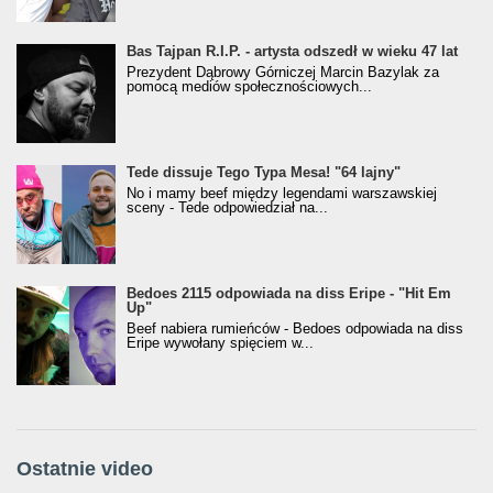
Bas Tajpan R.I.P. - artysta odszedł w wieku 47 lat
Prezydent Dąbrowy Górniczej Marcin Bazylak za
pomocą mediów społecznościowych...
Tede dissuje Tego Typa Mesa! "64 lajny"
No i mamy beef między legendami warszawskiej
sceny - Tede odpowiedział na...
Bedoes 2115 odpowiada na diss Eripe - "Hit Em
Up"
Beef nabiera rumieńców - Bedoes odpowiada na diss
Eripe wywołany spięciem w...
Ostatnie video