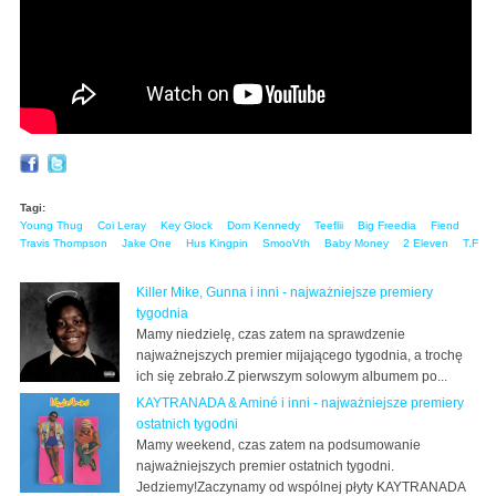
Tagi:
Young Thug
Coi Leray
Key Glock
Dom Kennedy
Teeflii
Big Freedia
Fiend
Travis Thompson
Jake One
Hus Kingpin
SmooVth
Baby Money
2 Eleven
T.F
Killer Mike, Gunna i inni - najważniejsze premiery
tygodnia
Mamy niedzielę, czas zatem na sprawdzenie
najważnejszych premier mijającego tygodnia, a trochę
ich się zebrało.Z pierwszym solowym albumem po...
KAYTRANADA & Aminé i inni - najważniejsze premiery
ostatnich tygodni
Mamy weekend, czas zatem na podsumowanie
najważniejszych premier ostatnich tygodni.
Jedziemy!Zaczynamy od wspólnej płyty KAYTRANADA