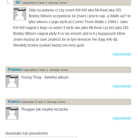
90'
napisal(a) 3 lata 1 miesiąc temu:
Odp na pytanie ci czy znam Kill Kill aka Mr.Keal aka OG
Bobby Wilson oczywiście że znam i jest to rap, a Watts up? to
tytul utworu z jego ep'ki pt.Comin' From Watts z 1994 r. Jako
Kill Kill nagrał z tego co wiem 3 ep'ki ale jako Mr.Keal czy też jako OG
Bobby Wilson nagrał płyty A co do innych płyt w h.j bujajacych które
znam musisz je sam znaleźć bo w tym temacie nie daję info itp.
Niestety trzeba szukać każdy ma inny gust.
odpowiedz
Polonez
napisal(a) 3 lata 1 miesiąc temu:
Young Thug - świetny album
odpowiedz
Komsi
napisal(a) 3 lata 1 miesiąc temu:
Thugger jak zwykle kozacko
odpowiedz
Nazwisko lub pseudonim