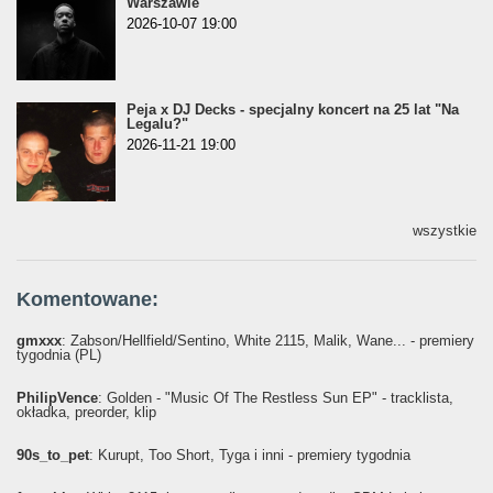
Warszawie
2026-10-07 19:00
Peja x DJ Decks - specjalny koncert na 25 lat "Na
Legalu?"
2026-11-21 19:00
wszystkie
Komentowane:
gmxxx
: Żabson/Hellfield/Sentino, White 2115, Malik, Wane... - premiery
tygodnia (PL)
PhilipVence
: Golden - "Music Of The Restless Sun EP" - tracklista,
okładka, preorder, klip
90s_to_pet
: Kurupt, Too Short, Tyga i inni - premiery tygodnia