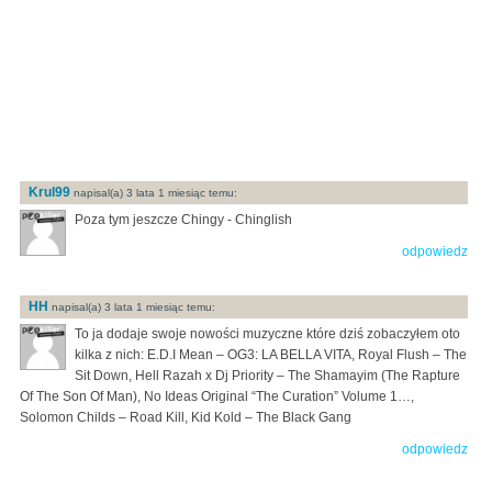
Krul99
napisal(a) 3 lata 1 miesiąc temu:
Poza tym jeszcze Chingy - Chinglish
odpowiedz
HH
napisal(a) 3 lata 1 miesiąc temu:
To ja dodaje swoje nowości muzyczne które dziś zobaczyłem oto
kilka z nich: E.D.I Mean – OG3: LA BELLA VITA, Royal Flush – The
Sit Down, Hell Razah x Dj Priority – The Shamayim (The Rapture
Of The Son Of Man), No Ideas Original “The Curation” Volume 1…,
Solomon Childs – Road Kill, Kid Kold – The Black Gang
odpowiedz