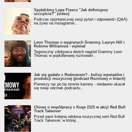
Spytaliśmy Lupe Fiasco "Jak definiujesz
szczęście?" (video)
Podczas spontanicznej sesji pytań i odpowiedzi (Q&A)
na żywo na Instagramie...
Leon Thomas o wygranych Grammy, Lauryn Hill i
Robinie Williamsie - wywiad
Tegoroczny zdobywca dwóch nagród Grammy Leon
Thomas w popkillerowej rozmowie!...
Jak się gadało z Redmanem? - kulisy wywiadów i
produkcji muzycznej (podcast Rozmowy o bitach)
Pierwszy raz po tej stronie kamery - niedawno ukazał
się nowy odcinek podcastu...
Chivas o współpracy z Kuqe 2115 w akcji Red Bull
Track Takeover
Przed nami kolejna odsłona muzycznej serii Red Bull
Track Takeover, w której...