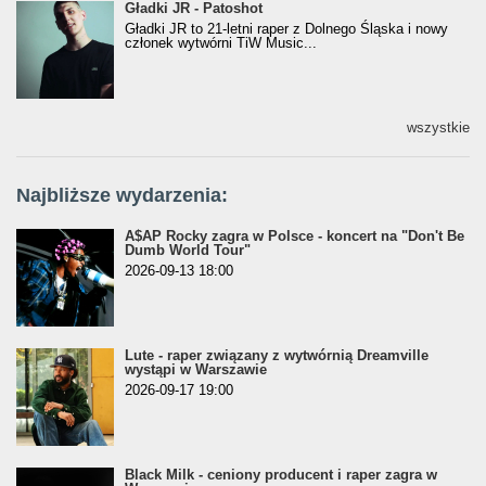
Gładki JR - Patoshot
Gładki JR - Patoshot
Gładki JR to 21-letni raper z Dolnego Śląska i nowy
członek wytwórni TiW Music...
wszystkie
Najbliższe wydarzenia:
A$AP Rocky zagra w Polsce - koncert na "Don't Be
Dumb World Tour"
2026-09-13 18:00
Lute - raper związany z wytwórnią Dreamville
wystąpi w Warszawie
2026-09-17 19:00
Black Milk - ceniony producent i raper zagra w