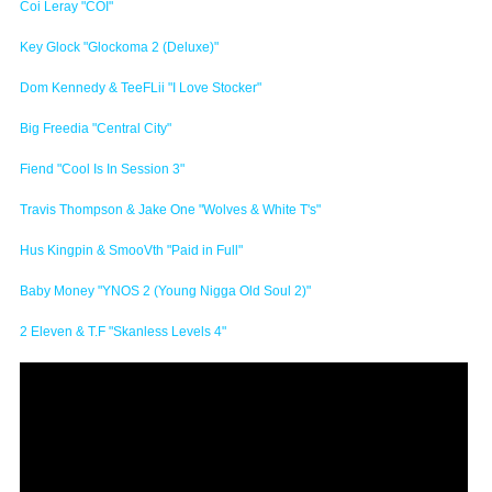
Coi Leray "COI"
Key Glock "Glockoma 2 (Deluxe)"
Dom Kennedy & TeeFLii "I Love Stocker"
Big Freedia "Central City"
Fiend "Cool Is In Session 3"
Travis Thompson & Jake One "Wolves & White T's"
Hus Kingpin & SmooVth "Paid in Full"
Baby Money "YNOS 2 (Young Nigga Old Soul 2)"
2 Eleven & T.F "Skanless Levels 4"