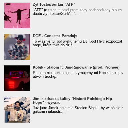
Żyt Toster/SurfAir - ATP VIDEO
Żyt Toster/Surfair "ATP"
"ATP" to trzeci singiel promujący nadchodzący album
duetu Żyt Toster/SurfAir "...
donGURALesko z nagrodą za
DGE - Gankstaz Paradajs
Klasyczny/Trueschoolowy Album Roku
To właśnie tu, pół wieku temu DJ Kool Herc rozpoczął
(Popkillery 2023)
sagę, która trwa do dziś...
Kobik - Slalom ft. Jan-Rapowanie (prod. Pioneer)
Kobik - Slalom ft. Jan-Rapowanie (prod. Pioneer)
[Official Music Visualiser]
Po ostatniej serii singli otrzymujemy od Kobika kolejny
utwór i trochę...
Jimek zdradza kulisy "Historii Polskiego Hip-
Jimek zdradza kulisy "Historii Polskiego Hip-
Hopu" - wywiad
Hopu" - wywiad
Już jutro Jimek przejmie Stadion Śląski, by wspólnie z
gośćmi i orkiestrą...