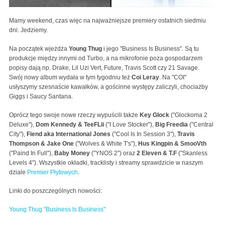
Mamy weekend, czas więc na najważniejsze premiery ostatnich siedmiu
dni. Jedziemy.
Na początek wjeżdża
Young Thug
i jego "Business Is Business". Są tu
produkcje między innymi od Turbo, a na mikrofonie poza gospodarzem
popisy dają np. Drake, Lil Uzi Vert, Future, Travis Scott czy 21 Savage.
Swój nowy album wydała w tym tygodniu też
Coi Leray
. Na "COI"
usłyszymy szesnaście kawałków, a gościnne występy zaliczyli, chociażby
Giggs i Saucy Santana.
Oprócz tego swoje nowe rzeczy wypuścili także
Key Glock
("Glockoma 2
Deluxe"),
Dom Kennedy & TeeFLii
("I Love Stocker"),
Big Freedia
("Central
City"),
Fiend aka International Jones
("Cool Is In Session 3"),
Travis
Thompson & Jake One
("Wolves & White T's"),
Hus Kingpin & SmooVth
("Paind In Full"),
Baby Money
("YNOS 2") oraz
2 Eleven & T.F
("Skanless
Levels 4"). Wszystkie okładki, tracklisty i streamy sprawdzicie w naszym
dziale
Premier Płytowych
.
Linki do poszczególnych nowości:
Young Thug "Business Is Business"