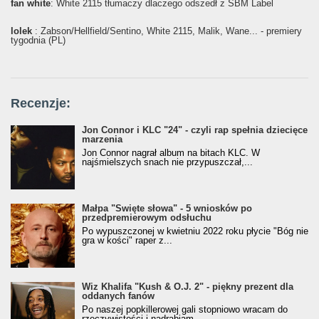
fan white
: White 2115 tłumaczy dlaczego odszedł z SBM Label
lolek
: Żabson/Hellfield/Sentino, White 2115, Malik, Wane... - premiery
tygodnia (PL)
Recenzje:
Jon Connor i KLC "24" - czyli rap spełnia dziecięce
marzenia
Jon Connor nagrał album na bitach KLC. W
najśmielszych snach nie przypuszczał,...
Małpa "Święte słowa" - 5 wniosków po
przedpremierowym odsłuchu
Po wypuszczonej w kwietniu 2022 roku płycie "Bóg nie
gra w kości" raper z...
Wiz Khalifa "Kush & O.J. 2" - piękny prezent dla
oddanych fanów
Po naszej popkillerowej gali stopniowo wracam do
rzeczywistości i nadrabiam...