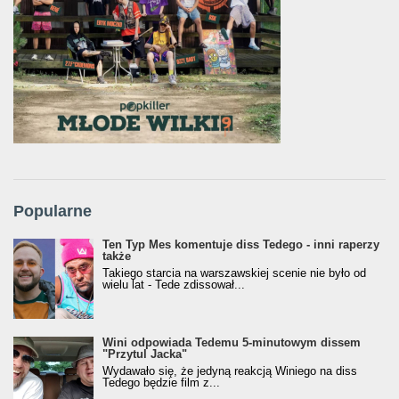
Popularne
Ten Typ Mes komentuje diss Tedego - inni raperzy
także
Takiego starcia na warszawskiej scenie nie było od
wielu lat - Tede zdissował...
Wini odpowiada Tedemu 5-minutowym dissem
"Przytul Jacka"
Wydawało się, że jedyną reakcją Winiego na diss
Tedego będzie film z...