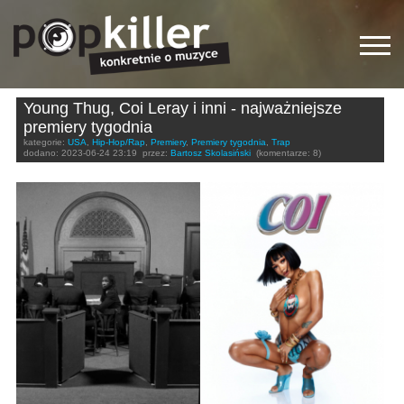
Young Thug, Coi Leray i inni - najważniejsze
premiery tygodnia
kategorie:
USA
,
Hip-Hop/Rap
,
Premiery
,
Premiery tygodnia
,
Trap
dodano:
2023-06-24 23:19
przez:
Bartosz Skolasiński
(komentarze: 8)