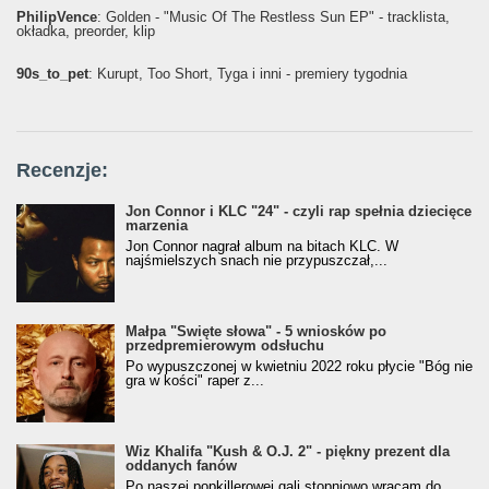
PhilipVence
: Golden - "Music Of The Restless Sun EP" - tracklista,
okładka, preorder, klip
90s_to_pet
: Kurupt, Too Short, Tyga i inni - premiery tygodnia
Recenzje:
Jon Connor i KLC "24" - czyli rap spełnia dziecięce
marzenia
Jon Connor nagrał album na bitach KLC. W
najśmielszych snach nie przypuszczał,...
Małpa "Święte słowa" - 5 wniosków po
przedpremierowym odsłuchu
Po wypuszczonej w kwietniu 2022 roku płycie "Bóg nie
gra w kości" raper z...
Wiz Khalifa "Kush & O.J. 2" - piękny prezent dla
oddanych fanów
Po naszej popkillerowej gali stopniowo wracam do