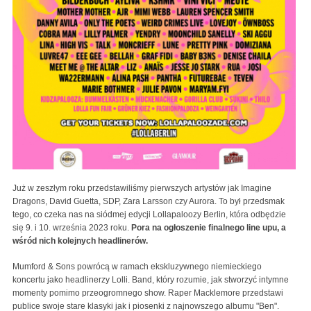
Już w zeszłym roku przedstawiliśmy pierwszych artystów jak Imagine
Dragons, David Guetta, SDP, Zara Larsson czy Aurora. To był przedsmak
tego, co czeka nas na siódmej edycji Lollapaloozy Berlin, która odbędzie
się 9. i 10. września 2023 roku.
Pora na ogłoszenie finalnego line upu, a
wśród nich kolejnych headlinerów.
Mumford & Sons powrócą w ramach ekskluzywnego niemieckiego
koncertu jako headlinerzy Lolli. Band, który rozumie, jak stworzyć intymne
momenty pomimo przeogromnego show. Raper Macklemore przedstawi
publice swoje stare klasyki jak i piosenki z najnowszego albumu "Ben".