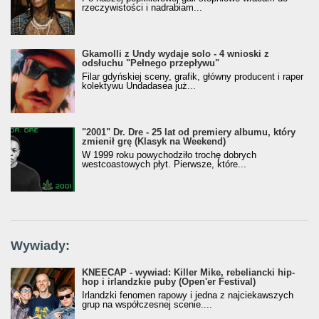
rzeczywistości i nadrabiam...
Gkamolli z Undy wydaje solo - 4 wnioski z
odsłuchu "Pełnego przepływu"
Filar gdyńskiej sceny, grafik, główny producent i raper
kolektywu Undadasea już...
"2001" Dr. Dre - 25 lat od premiery albumu, który
zmienił grę (Klasyk na Weekend)
W 1999 roku powychodziło trochę dobrych
westcoastowych płyt. Pierwsze, które...
Wywiady:
KNEECAP - wywiad: Killer Mike, rebeliancki hip-
hop i irlandzkie puby (Open'er Festival)
Irlandzki fenomen rapowy i jedna z najciekawszych
grup na współczesnej scenie....