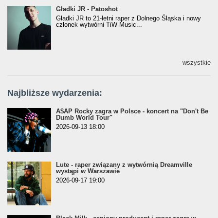
Gładki JR - Patoshot
Gładki JR - Patoshot
Gładki JR to 21-letni raper z Dolnego Śląska i nowy
członek wytwórni TiW Music...
wszystkie
Najbliższe wydarzenia:
A$AP Rocky zagra w Polsce - koncert na "Don't Be
Dumb World Tour"
2026-09-13 18:00
Lute - raper związany z wytwórnią Dreamville
wystąpi w Warszawie
2026-09-17 19:00