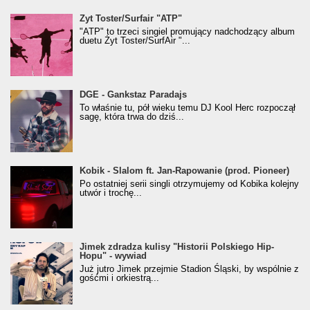
Żyt Toster/SurfAir - ATP VIDEO
Żyt Toster/Surfair "ATP"
"ATP" to trzeci singiel promujący nadchodzący album
duetu Żyt Toster/SurfAir "...
donGURALesko z nagrodą za
DGE - Gankstaz Paradajs
Klasyczny/Trueschoolowy Album Roku
To właśnie tu, pół wieku temu DJ Kool Herc rozpoczął
(Popkillery 2023)
sagę, która trwa do dziś...
Kobik - Slalom ft. Jan-Rapowanie (prod. Pioneer)
Kobik - Slalom ft. Jan-Rapowanie (prod. Pioneer)
[Official Music Visualiser]
Po ostatniej serii singli otrzymujemy od Kobika kolejny
utwór i trochę...
Jimek zdradza kulisy "Historii Polskiego Hip-
Jimek zdradza kulisy "Historii Polskiego Hip-
Hopu" - wywiad
Hopu" - wywiad
Już jutro Jimek przejmie Stadion Śląski, by wspólnie z
gośćmi i orkiestrą...