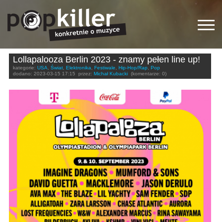
Lollapalooza Berlin 2023 - znamy pełen line up!
kategorie:
USA
,
Świat
,
Elektronika
,
Festiwale
,
Hip-Hop/Rap
,
Pop
dodano:
2023-03-15 17:15
przez:
Michał Kubacki
(komentarze: 0)