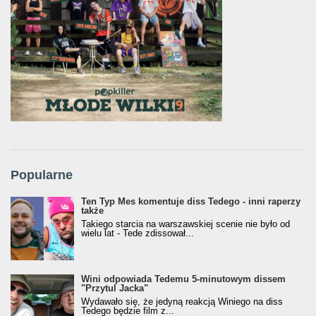
Popularne
Ten Typ Mes komentuje diss Tedego - inni raperzy
także
Takiego starcia na warszawskiej scenie nie było od
wielu lat - Tede zdissował...
Wini odpowiada Tedemu 5-minutowym dissem
"Przytul Jacka"
Wydawało się, że jedyną reakcją Winiego na diss
Tedego będzie film z...