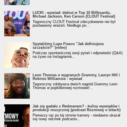
LUCKI - wywiad: debiut w Top 10 Billboardu,
Michael Jackson, Ken Carson (CLOUT Festival)
Tegoroczny CLOUT Festival zdecydowanie nie był
pozbawiony wrażeń. Niedługo po...
Spytaliśmy Lupe Fiasco "Jak definiujesz
szczęście?" (video)
Podczas spontanicznej sesji pytań i odpowiedzi (Q&A)
na żywo na Instagramie...
Leon Thomas o wygranych Grammy, Lauryn Hill i
Robinie Williamsie - wywiad
Tegoroczny zdobywca dwóch nagród Grammy Leon
Thomas w popkillerowej rozmowie!...
Jak się gadało z Redmanem? - kulisy wywiadów i
produkcji muzycznej (podcast Rozmowy o bitach)
Pierwszy raz po tej stronie kamery - niedawno ukazał
się nowy odcinek podcastu...