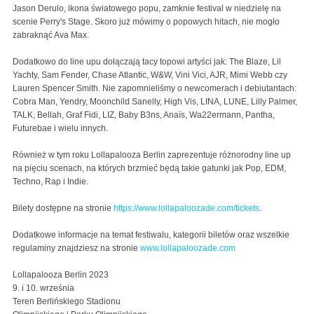
Jason Derulo, ikona światowego popu, zamknie festival w niedzielę na
scenie Perry's Stage. Skoro już mówimy o popowych hitach, nie mogło
zabraknąć Ava Max.
Dodatkowo do line upu dołączają tacy topowi artyści jak: The Blaze, Lil
Yachty, Sam Fender, Chase Atlantic, W&W, Vini Vici, AJR, Mimi Webb czy
Lauren Spencer Smith. Nie zapomnieliśmy o newcomerach i debiutantach:
Cobra Man, Yendry, Moonchild Sanelly, High Vis, LINA, LUNE, Lilly Palmer,
TALK, Bellah, Graf Fidi, LIZ, Baby B3ns, Anaïs, Wa22ermann, Pantha,
Futurebae i wielu innych.
Również w tym roku Lollapalooza Berlin zaprezentuje różnorodny line up
na pięciu scenach, na których brzmieć będą takie gatunki jak Pop, EDM,
Techno, Rap i Indie.
Bilety dostępne na stronie
https://www.lollapaloozade.com/tickets
.
Dodatkowe informacje na temat festiwalu, kategorii biletów oraz wszelkie
regulaminy znajdziesz na stronie
www.lollapaloozade.com
Lollapalooza Berlin 2023
9. i 10. września
Teren Berlińskiego Stadionu