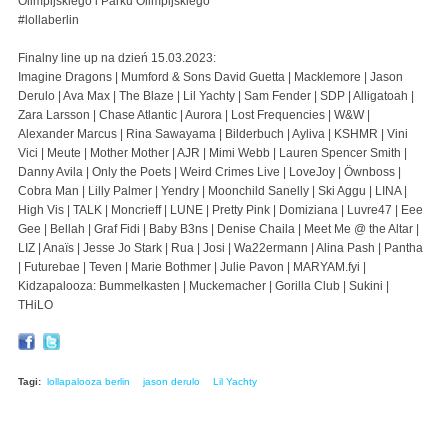
Olimpijskiego i Parku Olimpijskiego
#lollaberlin
Finalny line up na dzień 15.03.2023:
Imagine Dragons | Mumford & Sons David Guetta | Macklemore | Jason
Derulo | Ava Max | The Blaze | Lil Yachty | Sam Fender | SDP | Alligatoah |
Zara Larsson | Chase Atlantic | Aurora | Lost Frequencies | W&W |
Alexander Marcus | Rina Sawayama | Bilderbuch | Ayliva | KSHMR | Vini
Vici | Meute | Mother Mother | AJR | Mimi Webb | Lauren Spencer Smith |
Danny Avila | Only the Poets | Weird Crimes Live | LoveJoy | Öwnboss |
Cobra Man | Lilly Palmer | Yendry | Moonchild Sanelly | Ski Aggu | LINA |
High Vis | TALK | Moncrieff | LUNE | Pretty Pink | Domiziana | Luvre47 | Eee
Gee | Bellah | Graf Fidi | Baby B3ns | Denise Chaila | Meet Me @ the Altar |
LIZ | Anaïs | Jesse Jo Stark | Rua | Josi | Wa22ermann | Alina Pash | Pantha
| Futurebae | Teven | Marie Bothmer | Julie Pavon | MARYAM.fyi |
Kidzapalooza: Bummelkasten | Muckemacher | Gorilla Club | Sukini |
THiLO
Tagi:
lollapalooza berlin
jason derulo
Lil Yachty