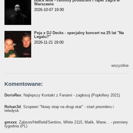
Black Milk - ceniony producent i raper zagra w
Warszawie
2026-10-07 19:00
Peja x DJ Decks - specjalny koncert na 25 lat "Na
Legalu?"
2026-11-21 19:00
wszystkie
Komentowane:
DorisRex
: Najlepszy Kontakt z Fanami - zagłosuj (Popkillery 2021)
Rohan3d
: Szopeen "Nowy etap na drugi etat" - start preorderu i
teledysk
gmxxx
: Żabson/Hellfield/Sentino, White 2115, Malik, Wane... - premiery
tygodnia (PL)