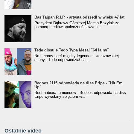
Bas Tajpan R.I.P. - artysta odszedł w wieku 47 lat
Prezydent Dąbrowy Górniczej Marcin Bazylak za
pomocą mediów społecznościowych...
Tede dissuje Tego Typa Mesa! "64 lajny"
No i mamy beef między legendami warszawskiej
sceny - Tede odpowiedział na...
Bedoes 2115 odpowiada na diss Eripe - "Hit Em
Up"
Beef nabiera rumieńców - Bedoes odpowiada na diss
Eripe wywołany spięciem w...
Ostatnie video