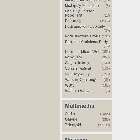
Microphone Masters
(23)
Mixtape'y Popkillera
(8)
Oficjalny Chrzest
Popkillera
(18)
Patronaty
(4566)
Podsumowania dekady
(30)
Podsumowania roku
(134)
Popkiller Christmas Party
(16)
Popkiller Młode Wilki
(352)
Popkillery
(352)
Single dekady
(132)
Splash Festival
(100)
Videowywiady
(753)
Warsaw Challenge
(61)
WBW
(167)
Wojna o Wawel
(3)
Multimedia
Audio
(7058)
Galerie
(286)
Teledyski
(12130)