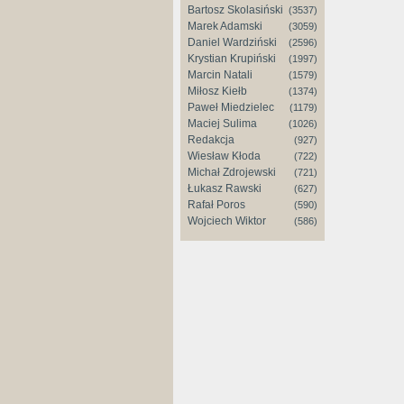
Bartosz Skolasiński
(3537)
Marek Adamski
(3059)
Daniel Wardziński
(2596)
Krystian Krupiński
(1997)
Marcin Natali
(1579)
Miłosz Kiełb
(1374)
Paweł Miedzielec
(1179)
Maciej Sulima
(1026)
Redakcja
(927)
Wiesław Kłoda
(722)
Michał Zdrojewski
(721)
Łukasz Rawski
(627)
Rafał Poros
(590)
Wojciech Wiktor
(586)