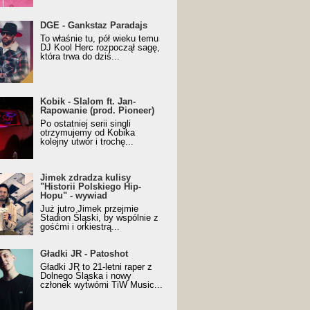
URALesko z nagrodą za
DGE - Gankstaz Paradajs
yczny/Trueschoolowy
To właśnie tu, pół wieku temu
m Roku (Popkillery 2023)
DJ Kool Herc rozpoczął sagę,
która trwa do dziś...
 - Slalom ft. Jan-
Kobik - Slalom ft. Jan-
wanie (prod. Pioneer)
Rapowanie (prod. Pioneer)
cial Music Visualiser]
Po ostatniej serii singli
otrzymujemy od Kobika
kolejny utwór i trochę...
k zdradza kulisy "Historii
Jimek zdradza kulisy
kiego Hip-Hopu" - wywiad
"Historii Polskiego Hip-
Hopu" - wywiad
Już jutro Jimek przejmie
Stadion Śląski, by wspólnie z
gośćmi i orkiestrą...
ki JR - Patoshot
Gładki JR - Patoshot
Gładki JR to 21-letni raper z
Dolnego Śląska i nowy
członek wytwórni TiW Music...