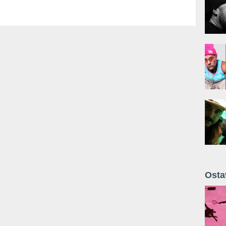
Osta
Żyt 