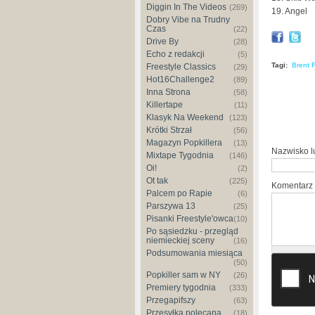
Diggin In The Videos
(269)
19. Angel
Dobry Vibe na Trudny
Czas
(22)
Drive By
(28)
Echo z redakcji
(5)
Tagi:
Brent 
Freestyle Classics
(29)
Hot16Challenge2
(89)
Inna Strona
(58)
Killertape
(11)
Klasyk Na Weekend
(123)
Krótki Strzał
(56)
Magazyn Popkillera
(13)
Nazwisko 
Mixtape Tygodnia
(146)
Oi!
(2)
Ot tak
(225)
Komentarz
Palcem po Rapie
(6)
Parszywa 13
(25)
Pisanki Freestyle'owca
(10)
Po sąsiedzku - przegląd
niemieckiej sceny
(16)
Podsumowania miesiąca
(50)
Popkiller sam w NY
(26)
Premiery tygodnia
(333)
Przegapifszy
(63)
Przesyłka polecana
(18)