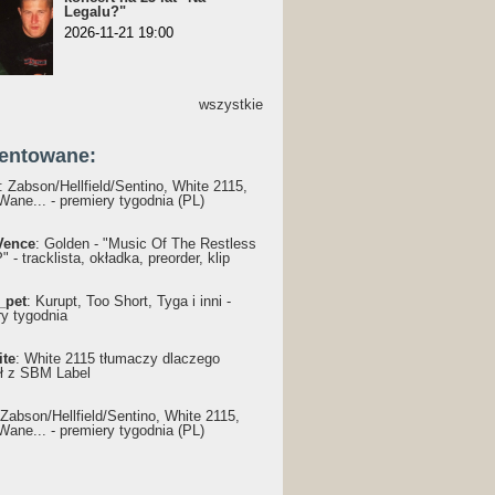
Legalu?"
2026-11-21 19:00
wszystkie
entowane:
: Żabson/Hellfield/Sentino, White 2115,
Wane... - premiery tygodnia (PL)
Vence
: Golden - "Music Of The Restless
 - tracklista, okładka, preorder, klip
_pet
: Kurupt, Too Short, Tyga i inni -
ry tygodnia
ite
: White 2115 tłumaczy dlaczego
ł z SBM Label
 Żabson/Hellfield/Sentino, White 2115,
Wane... - premiery tygodnia (PL)