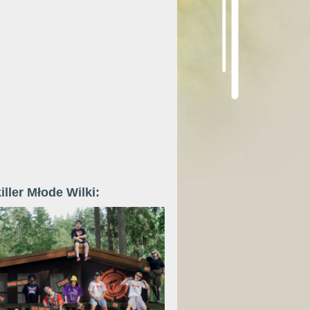
iller Młode Wilki: