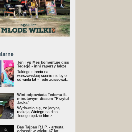
larne
Ten Typ Mes komentuje diss
Tedego - inni raperzy także
Takiego starcia na
warszawskiej scenie nie było
od wielu lat - Tede zdissował...
Wini odpowiada Tedemu 5-
minutowym dissem "Przytul
Jacka"
Wydawało się, że jedyną
reakcją Winiego na diss
Tedego będzie film z...
Bas Tajpan R.I.P. - artysta
odszedł w wieku 47 lat