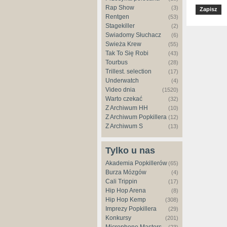
Rap Show
(3)
Rentgen
(53)
Stagekiller
(2)
Świadomy Słuchacz
(6)
Świeża Krew
(55)
Tak To Się Robi
(43)
Tourbus
(28)
Trillest. selection
(17)
Underwatch
(4)
Video dnia
(1520)
Warto czekać
(32)
Z Archiwum HH
(10)
Z Archiwum Popkillera
(12)
Z Archiwum S
(13)
Tylko u nas
Akademia Popkillerów
(65)
Burza Mózgów
(4)
Cali Trippin
(17)
Hip Hop Arena
(8)
Hip Hop Kemp
(308)
Imprezy Popkillera
(29)
Konkursy
(201)