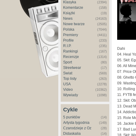
Klasyka
(2394)
Komentarze
(158)
Książki
(19)
News
(24163)
Nowe twarze
(2505)
Polska
(7044)
Premiery
(4411)
Profile
(233)
R.I.P.
(235)
Dahi
Rankingi
(167)
04. Heal Yo
Recenzje
(1314)
05. Skit: 
Sport
(80)
06. All Min
Streetwear
(17)
07. Price 
Świat
(569)
08. Ghetto 
Top listy
(263)
09. Wasting
USA
(2278)
10. Rolling
Video
(10362)
11. FYTB fe
Wywiady
(1098)
12. Skit: Ob
13. Dead M
Cykle
14. Addicti
5 punktów
(14)
15. Role M
Artysta tygodnia
(149)
16. Jackie
Czarodzieje z Oz
(28)
17. Bad Lu
Didaskalia
(14)
18. Skit: W