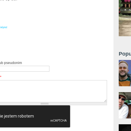
Faiyaz
Popu
lub pseudonim
*