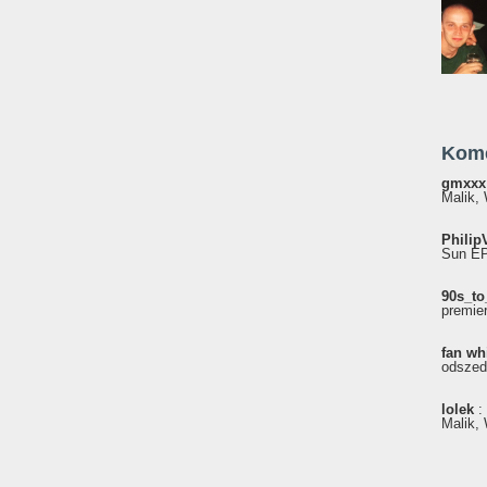
Kom
gmxxx
Malik, 
Philip
Sun EP"
90s_to
premie
fan wh
odszed
lolek
:
Malik, 