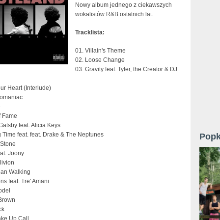
Nowy album jednego z ciekawszych
wokalistów R&B ostatnich lat.
Tracklista:
01. Villain's Theme
02. Loose Change
03. Gravity feat. Tyler, the Creator & DJ
ur Heart (Interlude)
Egomaniac
e
Of Fame
Gatsby feat. Alicia Keys
 Time feat. feat. Drake & The Neptunes
Popk
 Stone
at. Joony
livion
an Walking
ons feat. Tre' Amani
odel
 Brown
ck
ake Up Call