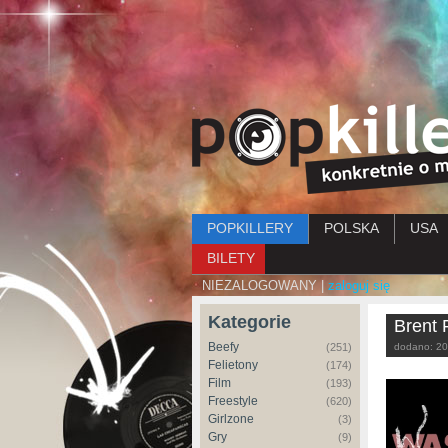
Menu główne
POPKILLERY
POLSKA
USA
BILETY
NIEZALOGOWANY |
zaloguj się
Kategorie
Brent
Beefy
(251)
dodano:
20
Felietony
(174)
Film
(193)
Freestyle
(620)
Girlzone
(3)
Gry
(9)