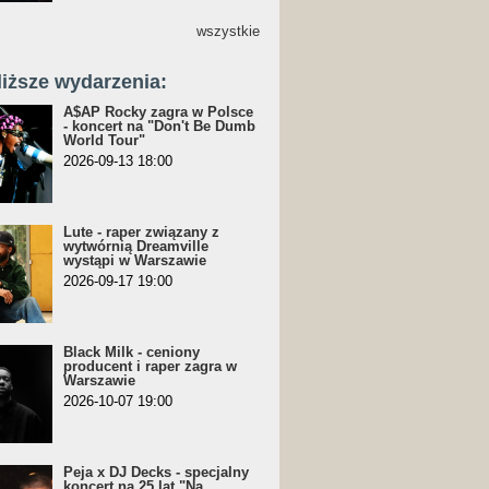
wszystkie
liższe wydarzenia:
A$AP Rocky zagra w Polsce
- koncert na "Don't Be Dumb
World Tour"
2026-09-13 18:00
Lute - raper związany z
wytwórnią Dreamville
wystąpi w Warszawie
2026-09-17 19:00
Black Milk - ceniony
producent i raper zagra w
Warszawie
2026-10-07 19:00
Peja x DJ Decks - specjalny
koncert na 25 lat "Na