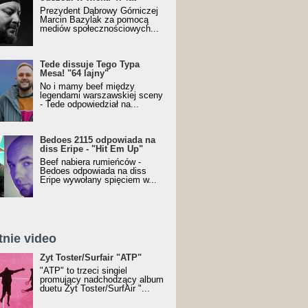
Prezydent Dąbrowy Górniczej
Marcin Bazylak za pomocą
mediów społecznościowych...
Tede dissuje Tego Typa
Mesa! "64 lajny"
No i mamy beef między
legendami warszawskiej sceny
- Tede odpowiedział na...
Bedoes 2115 odpowiada na
diss Eripe - "Hit Em Up"
Beef nabiera rumieńców -
Bedoes odpowiada na diss
Eripe wywołany spięciem w...
tnie video
Toster/SurfAir - ATP VIDEO
Żyt Toster/Surfair "ATP"
"ATP" to trzeci singiel
promujący nadchodzący album
duetu Żyt Toster/SurfAir "...