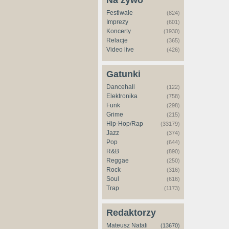
Na żywo
Festiwale
(824)
Imprezy
(601)
Koncerty
(1930)
Relacje
(365)
Video live
(426)
Gatunki
Dancehall
(122)
Elektronika
(758)
Funk
(298)
Grime
(215)
Hip-Hop/Rap
(33179)
Jazz
(374)
Pop
(644)
R&B
(890)
Reggae
(250)
Rock
(316)
Soul
(616)
Trap
(1173)
Redaktorzy
Mateusz Natali
(13670)