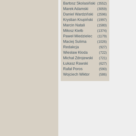
Bartosz Skolasiński
(3552)
Marek Adamski
(3059)
Daniel Wardziński
(2596)
Krystian Krupiński
(1997)
Marcin Natali
(1580)
Miłosz Kiełb
(1374)
Paweł Miedzielec
(1179)
Maciej Sulima
(1026)
Redakcja
(927)
Wiesław Kłoda
(722)
Michał Zdrojewski
(721)
Łukasz Rawski
(627)
Rafał Poros
(590)
Wojciech Wiktor
(586)