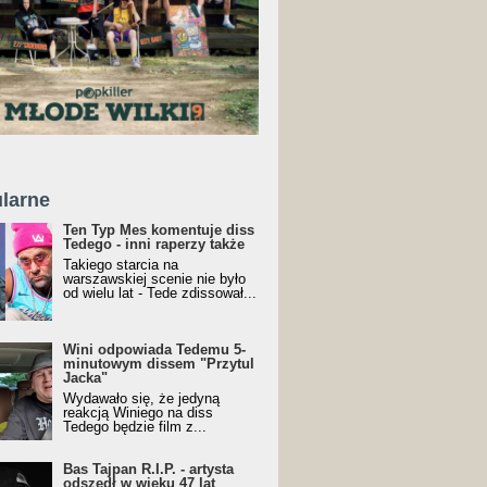
larne
Ten Typ Mes komentuje diss
Tedego - inni raperzy także
Takiego starcia na
warszawskiej scenie nie było
od wielu lat - Tede zdissował...
Wini odpowiada Tedemu 5-
minutowym dissem "Przytul
Jacka"
Wydawało się, że jedyną
reakcją Winiego na diss
Tedego będzie film z...
Bas Tajpan R.I.P. - artysta
odszedł w wieku 47 lat