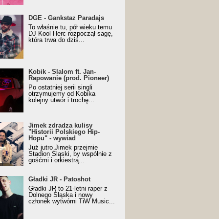
URALesko z nagrodą za
DGE - Gankstaz Paradajs
yczny/Trueschoolowy
To właśnie tu, pół wieku temu
m Roku (Popkillery 2023)
DJ Kool Herc rozpoczął sagę,
która trwa do dziś...
 - Slalom ft. Jan-
Kobik - Slalom ft. Jan-
wanie (prod. Pioneer)
Rapowanie (prod. Pioneer)
cial Music Visualiser]
Po ostatniej serii singli
otrzymujemy od Kobika
kolejny utwór i trochę...
k zdradza kulisy "Historii
Jimek zdradza kulisy
kiego Hip-Hopu" - wywiad
"Historii Polskiego Hip-
Hopu" - wywiad
Już jutro Jimek przejmie
Stadion Śląski, by wspólnie z
gośćmi i orkiestrą...
ki JR - Patoshot
Gładki JR - Patoshot
Gładki JR to 21-letni raper z
Dolnego Śląska i nowy
członek wytwórni TiW Music...