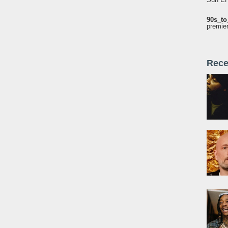
90s_to
premie
Rece