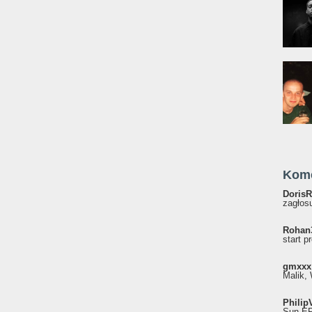
Kom
DorisR
zagłosu
Rohan
start p
gmxxx
Malik, 
Philip
Sun EP"