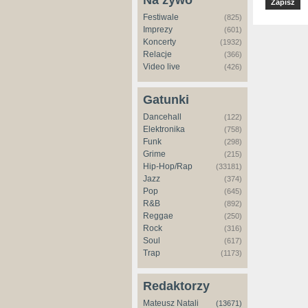
Na żywo
Festiwale
(825)
Imprezy
(601)
Koncerty
(1932)
Relacje
(366)
Video live
(426)
Gatunki
Dancehall
(122)
Elektronika
(758)
Funk
(298)
Grime
(215)
Hip-Hop/Rap
(33181)
Jazz
(374)
Pop
(645)
R&B
(892)
Reggae
(250)
Rock
(316)
Soul
(617)
Trap
(1173)
Redaktorzy
Mateusz Natali
(13671)