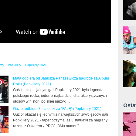
owy
Popkillery
Popkillery 2021
Mata odbiera od Janusza Panasewicza nagrodę za Album
Roku (Popkillery 2021)
Gościem specjalnym gali Popkillery 2021 była legenda
polskiego rocka, jeden z najbardziej charakterystycznych
głosów w historii polskiej muzyki,...
Osta
Guzior odbiera 3 statuetki za "FALĘ" (Popkillery 2021)
Żyt 
Guzior okazał się jednym z największych zwycięzców gali
Popkillery 2021 - raper otrzymał aż 3 statuetki za nagrany
razem z Oskarem z PRO8L3Mu numer "...