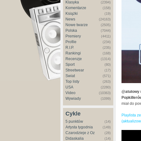
Klasyka
(2394)
Komentarze
(158)
Książki
(19)
News
(24163)
Nowe twarze
(2505)
Polska
(7044)
Premiery
(4411)
Profile
(234)
R.I.P.
(235)
Rankingi
(168)
Recenzje
(1314)
Sport
(80)
Streetwear
(17)
Świat
(571)
Top listy
(263)
USA
(2280)
@atutowy m
Video
(10363)
Popkilleró
Wywiady
(1099)
miał do po
Cykle
Playlista z
(aktualizo
5 punktów
(14)
Artysta tygodnia
(149)
Czarodzieje z Oz
(28)
Didaskalia
(14)