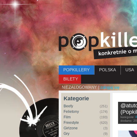
Menu główne
POPKILLERY
POLSKA
USA
BILETY
NIEZALOGOWANY |
zaloguj się
Kategorie
@atuto
Beefy
(251)
(Popki
Felietony
(174)
Film
(193)
kategorie:
dodano:
20
Freestyle
(620)
Girlzone
(3)
Gry
(9)