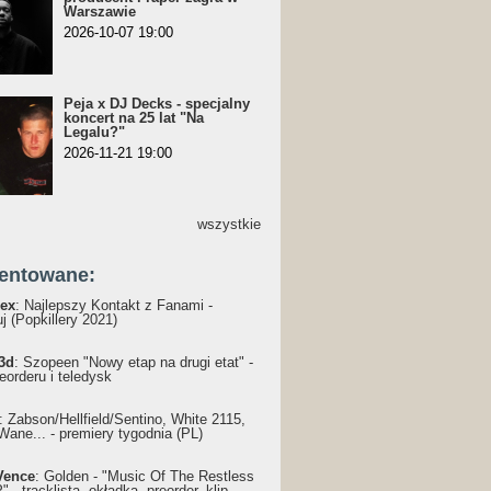
Warszawie
2026-10-07 19:00
Peja x DJ Decks - specjalny
koncert na 25 lat "Na
Legalu?"
2026-11-21 19:00
wszystkie
entowane:
ex
: Najlepszy Kontakt z Fanami -
j (Popkillery 2021)
3d
: Szopeen "Nowy etap na drugi etat" -
reorderu i teledysk
: Żabson/Hellfield/Sentino, White 2115,
Wane... - premiery tygodnia (PL)
Vence
: Golden - "Music Of The Restless
 - tracklista, okładka, preorder, klip