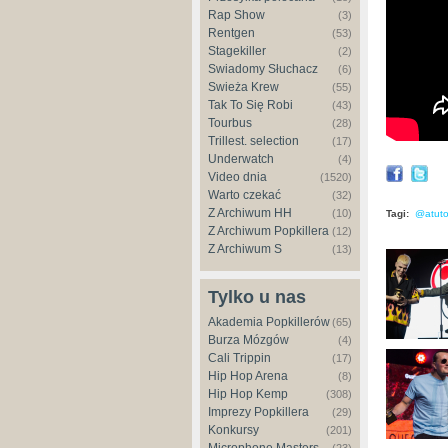
Rap Show
(3)
Rentgen
(53)
Stagekiller
(2)
Świadomy Słuchacz
(6)
Świeża Krew
(55)
Tak To Się Robi
(43)
Tourbus
(28)
Trillest. selection
(17)
Underwatch
(4)
Video dnia
(1520)
Warto czekać
(32)
Z Archiwum HH
(10)
Tagi:
@atut
Z Archiwum Popkillera
(12)
Z Archiwum S
(13)
Tylko u nas
Akademia Popkillerów
(65)
Burza Mózgów
(4)
Cali Trippin
(17)
Hip Hop Arena
(8)
Hip Hop Kemp
(308)
Imprezy Popkillera
(29)
Konkursy
(201)