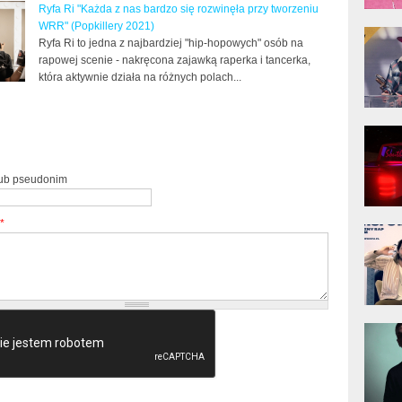
Ryfa Ri "Każda z nas bardzo się rozwinęła przy tworzeniu
WRR" (Popkillery 2021)
donG
Klas
Ryfa Ri to jedna z najbardziej "hip-hopowych" osób na
Albu
rapowej scenie - nakręcona zajawką raperka i tancerka,
która aktywnie działa na różnych polach...
Kobik
Rapo
[Offi
lub pseudonim
*
Jime
Pols
Gład