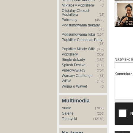
Microphone Masters
(23)
Mixtape'y Popkillera
(8)
Oficjalny Chrzest
Popkillera
(18)
Patronaty
(4566)
Podsumowania dekady
(30)
Podsumowania roku
(134)
Popkiller Christmas Party
(16)
Popkiller Młode Wilki
(352)
Popkillery
(352)
Nazwisko 
Single dekady
(132)
Splash Festival
(100)
Videowywiady
(754)
Komentarz
Warsaw Challenge
(61)
WBW
(167)
Wojna o Wawel
(3)
Multimedia
Audio
(7058)
Galerie
(286)
Teledyski
(12130)