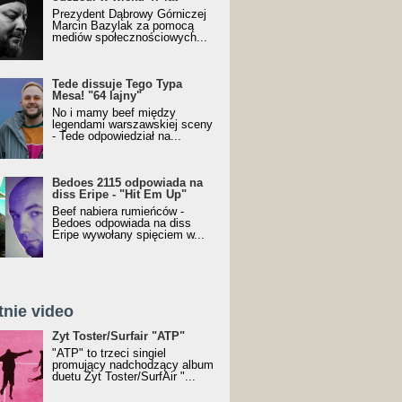
Prezydent Dąbrowy Górniczej
Marcin Bazylak za pomocą
mediów społecznościowych...
Tede dissuje Tego Typa
Mesa! "64 lajny"
No i mamy beef między
legendami warszawskiej sceny
- Tede odpowiedział na...
Bedoes 2115 odpowiada na
diss Eripe - "Hit Em Up"
Beef nabiera rumieńców -
Bedoes odpowiada na diss
Eripe wywołany spięciem w...
tnie video
Toster/SurfAir - ATP VIDEO
Żyt Toster/Surfair "ATP"
"ATP" to trzeci singiel
promujący nadchodzący album
duetu Żyt Toster/SurfAir "...