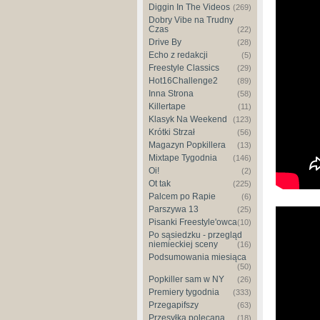
Diggin In The Videos
(269)
Dobry Vibe na Trudny
Czas
(22)
Drive By
(28)
Echo z redakcji
(5)
Freestyle Classics
(29)
Hot16Challenge2
(89)
Inna Strona
(58)
Killertape
(11)
Klasyk Na Weekend
(123)
Krótki Strzał
(56)
Magazyn Popkillera
(13)
Mixtape Tygodnia
(146)
Oi!
(2)
Ot tak
(225)
Palcem po Rapie
(6)
Parszywa 13
(25)
Pisanki Freestyle'owca
(10)
Po sąsiedzku - przegląd
niemieckiej sceny
(16)
Podsumowania miesiąca
(50)
Popkiller sam w NY
(26)
Premiery tygodnia
(333)
Przegapifszy
(63)
Przesyłka polecana
(18)