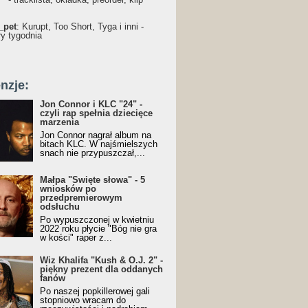
_pet
: Kurupt, Too Short, Tyga i inni -
ry tygodnia
nzje:
Jon Connor i KLC "24" -
czyli rap spełnia dziecięce
marzenia
Jon Connor nagrał album na
bitach KLC. W najśmielszych
snach nie przypuszczał,...
Małpa "Święte słowa" - 5
wniosków po
przedpremierowym
odsłuchu
Po wypuszczonej w kwietniu
2022 roku płycie "Bóg nie gra
w kości" raper z...
Wiz Khalifa "Kush & O.J. 2" -
piękny prezent dla oddanych
fanów
Po naszej popkillerowej gali
stopniowo wracam do