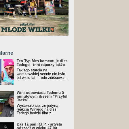
larne
Ten Typ Mes komentuje diss
Tedego - inni raperzy także
Takiego starcia na
warszawskiej scenie nie było
od wielu lat - Tede zdissował...
Wini odpowiada Tedemu 5-
minutowym dissem "Przytul
Jacka"
Wydawało się, że jedyną
reakcją Winiego na diss
Tedego będzie film z...
Bas Tajpan R.I.P. - artysta
odszedł w wieku 47 lat