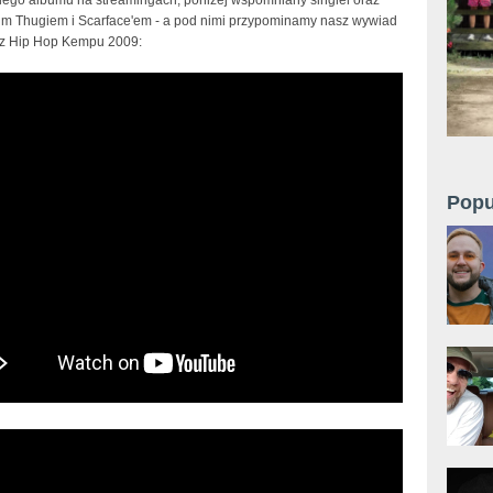
lim Thugiem i Scarface'em - a pod nimi przypominamy nasz wywiad
z Hip Hop Kempu 2009:
Popu