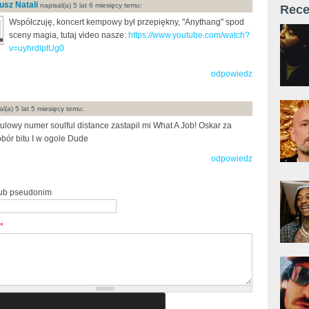
usz Natali
napisal(a) 5 lat 6 miesięcy temu:
Rece
Współczuję, koncert kempowy był przepiękny, "Anythang" spod
sceny magia, tutaj video nasze:
https://www.youtube.com/watch?
v=uyhrdlptUg0
odpowiedz
l(a) 5 lat 5 miesięcy temu:
tulowy numer soulful distance zastapil mi What A Job! Oskar za
bór bitu I w ogole Dude
odpowiedz
lub pseudonim
*