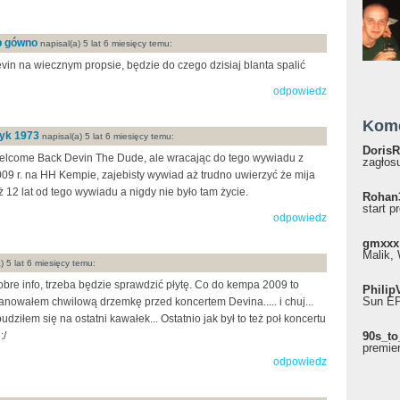
ap gówno
napisal(a) 5 lat 6 miesięcy temu:
vin na wiecznym propsie, będzie do czego dzisiaj blanta spalić
odpowiedz
Kom
yk 1973
napisal(a) 5 lat 6 miesięcy temu:
DorisR
lcome Back Devin The Dude, ale wracając do tego wywiadu z
zagłosu
09 r. na HH Kempie, zajebisty wywiad aż trudno uwierzyć że mija
ż 12 lat od tego wywiadu a nigdy nie było tam życie.
Rohan
start p
odpowiedz
gmxxx
Malik, 
) 5 lat 6 miesięcy temu:
bre info, trzeba będzie sprawdzić płytę. Co do kempa 2009 to
Philip
Sun EP"
anowałem chwilową drzemkę przed koncertem Devina..... i chuj...
udziłem się na ostatni kawałek... Ostatnio jak był to też poł koncertu
:/
90s_to
premie
odpowiedz