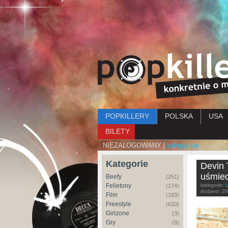
Menu główne
POPKILLERY
POLSKA
USA
BILETY
NIEZALOGOWANY |
zaloguj się
Kategorie
Devin
uśmiec
Beefy
(251)
Felietony
kategorie:
(174)
dodano:
20
Film
(193)
Freestyle
(620)
Girlzone
(3)
Gry
(9)