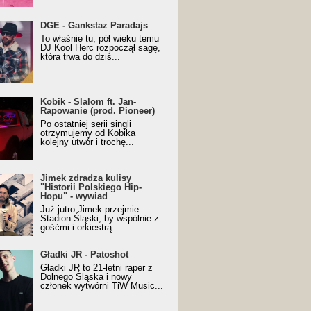
URALesko z nagrodą za
DGE - Gankstaz Paradajs
yczny/Trueschoolowy
To właśnie tu, pół wieku temu
m Roku (Popkillery 2023)
DJ Kool Herc rozpoczął sagę,
która trwa do dziś...
 - Slalom ft. Jan-
Kobik - Slalom ft. Jan-
wanie (prod. Pioneer)
Rapowanie (prod. Pioneer)
cial Music Visualiser]
Po ostatniej serii singli
otrzymujemy od Kobika
kolejny utwór i trochę...
k zdradza kulisy "Historii
Jimek zdradza kulisy
kiego Hip-Hopu" - wywiad
"Historii Polskiego Hip-
Hopu" - wywiad
Już jutro Jimek przejmie
Stadion Śląski, by wspólnie z
gośćmi i orkiestrą...
ki JR - Patoshot
Gładki JR - Patoshot
Gładki JR to 21-letni raper z
Dolnego Śląska i nowy
członek wytwórni TiW Music...