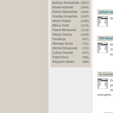
Bartosz Skolasiński
(3537)
Marek Adamski
(3059)
Daniel Wardziński
polski r
(2596)
Krystian Krupiński
(1997)
de
Marcin Natali
(1580)
Miłosz Kiełb
(1374)
Paweł Miedzielec
(1179)
Maciej Sulima
(1026)
HH Fanat
Redakcja
(927)
Wiesław Kłoda
(722)
We
Michał Zdrojewski
(721)
20
Łukasz Rawski
(627)
ju
Rafał Poros
(590)
Wojciech Wiktor
(586)
s.
napisal(a
Do
pl
ob
ominąłem.. 