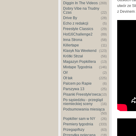
Diggin In The Videos
(269)
utwór ze S
Dobry Vibe na Trudny
z Devinem 
Czas
(22)
Drive By
(28)
Echo z redakcji
(5)
Freestyle Classics
(29)
Hot16Challenge2
(89)
Inna Strona
(58)
Killertape
(11)
Klasyk Na Weekend
(123)
Krótki Strzał
(56)
Magazyn Popkillera
(13)
Mixtape Tygodnia
(146)
Oi!
(2)
Ot tak
(225)
Palcem po Rapie
(6)
Parszywa 13
(25)
Pisanki Freestyle'owca
(10)
Po sąsiedzku - przegląd
niemieckiej sceny
(16)
Podsumowania miesiąca
(50)
Popkiller sam w NY
(26)
Premiery tygodnia
(333)
Przegapifszy
(63)
Przesyłka polecana
(18)