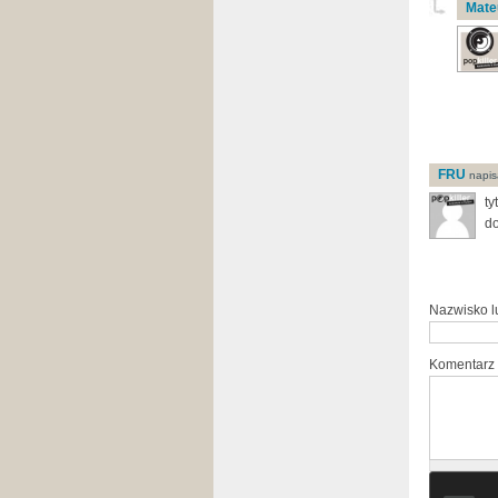
Mate
FRU
napisa
ty
do
Nazwisko 
Komentarz