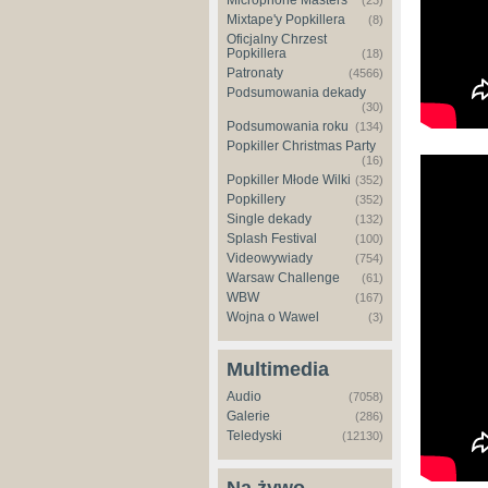
Microphone Masters
(23)
Mixtape'y Popkillera
(8)
Oficjalny Chrzest
Popkillera
(18)
Patronaty
(4566)
Podsumowania dekady
(30)
Podsumowania roku
(134)
Popkiller Christmas Party
(16)
Popkiller Młode Wilki
(352)
Popkillery
(352)
Single dekady
(132)
Splash Festival
(100)
Videowywiady
(754)
Warsaw Challenge
(61)
WBW
(167)
Wojna o Wawel
(3)
Multimedia
Audio
(7058)
Galerie
(286)
Teledyski
(12130)