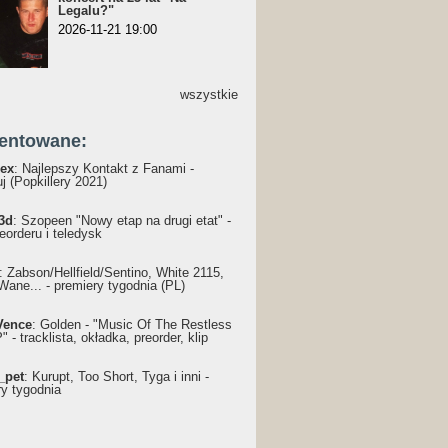
Legalu?"
2026-11-21 19:00
wszystkie
entowane:
ex
: Najlepszy Kontakt z Fanami -
j (Popkillery 2021)
3d
: Szopeen "Nowy etap na drugi etat" -
reorderu i teledysk
: Żabson/Hellfield/Sentino, White 2115,
Wane... - premiery tygodnia (PL)
Vence
: Golden - "Music Of The Restless
 - tracklista, okładka, preorder, klip
_pet
: Kurupt, Too Short, Tyga i inni -
ry tygodnia