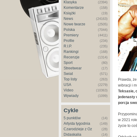
Klasyka
(2394)
Komentarze
(158)
Książki
(19)
News
(24163)
Nowe twarze
(2505)
Polska
(7044)
Premiery
(4411)
Profile
(234)
R.I.P.
(235)
Rankingi
(168)
Recenzje
(1314)
Sport
(80)
Streetwear
(17)
Świat
(571)
Top listy
Prawda, że
(263)
USA
(2279)
wibracji i
Video
(10363)
Teksasie, 
Wywiady
(1099)
jedenasty 
porcja swo
Cykle
Przypomina 
5 punktów
(14)
w 2021 rok
Artysta tygodnia
(149)
życie to coś
Czarodzieje z Oz
(28)
Didaskalia
(14)
Odsłuch ca