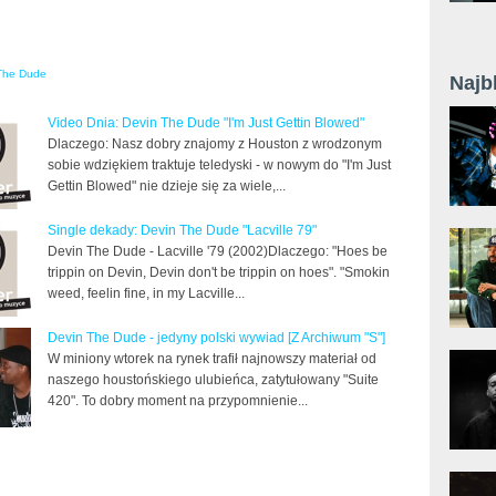
The Dude
Najb
Video Dnia: Devin The Dude "I'm Just Gettin Blowed"
Dlaczego: Nasz dobry znajomy z Houston z wrodzonym
sobie wdziękiem traktuje teledyski - w nowym do "I'm Just
Gettin Blowed" nie dzieje się za wiele,...
Single dekady: Devin The Dude "Lacville 79"
Devin The Dude - Lacville '79 (2002)Dlaczego: "Hoes be
trippin on Devin, Devin don't be trippin on hoes". "Smokin
weed, feelin fine, in my Lacville...
Devin The Dude - jedyny polski wywiad [Z Archiwum "S"]
W miniony wtorek na rynek trafił najnowszy materiał od
naszego houstońskiego ulubieńca, zatytułowany "Suite
420". To dobry moment na przypomnienie...