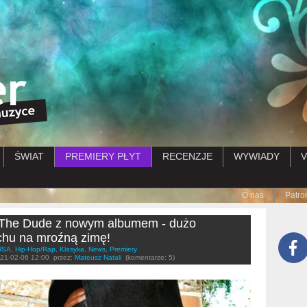
Przejdź do treści
ŚWIAT
PREMIERY PŁYT
RECENZJE
WYWIADY
V
Submenu
O nas
Patro
 The Dude z nowym albumem - dużo
hu na mroźną zimę!
USA
,
Hip-Hop/Rap
,
Klasyka
,
News
,
Premiery
21-02-06 12:00
przez:
Mateusz Natali
(komentarze: 5)