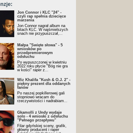
nzje:
Jon Connor i KLC "24" -
czyli rap spełnia dziecięce
marzenia
Jon Connor nagrał album na
bitach KLC. W najśmielszych
snach nie przypuszczał,...
Małpa "Święte słowa" - 5
wniosków po
przedpremierowym
odsłuchu
Po wypuszczonej w kwietniu
2022 roku płycie "Bóg nie gra
w kości" raper z...
Wiz Khalifa "Kush & O.J. 2" -
piękny prezent dla oddanych
fanów
Po naszej popkillerowej gali
stopniowo wracam do
rzeczywistości i nadrabiam...
Gkamolli z Undy wydaje
solo - 4 wnioski z odsłuchu
"Pełnego przepływu"
Filar gdyńskiej sceny, grafik,
główny producent i raper