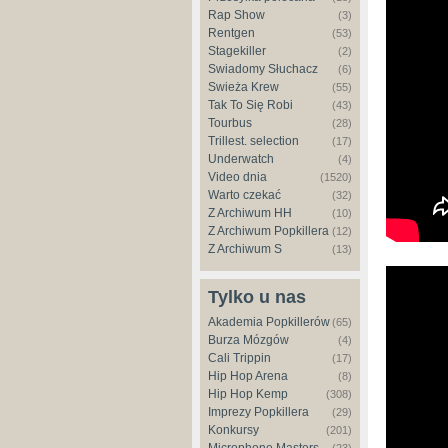
Rap Show
(3)
Rentgen
(53)
Stagekiller
(2)
Świadomy Słuchacz
(6)
Świeża Krew
(55)
Tak To Się Robi
(43)
Tourbus
(28)
Trillest. selection
(17)
Underwatch
(4)
Video dnia
(1520)
Warto czekać
(32)
Z Archiwum HH
(10)
Z Archiwum Popkillera
(12)
Z Archiwum S
(13)
Tylko u nas
Akademia Popkillerów
(65)
Burza Mózgów
(4)
Cali Trippin
(17)
Hip Hop Arena
(8)
Hip Hop Kemp
(308)
Imprezy Popkillera
(29)
Konkursy
(201)