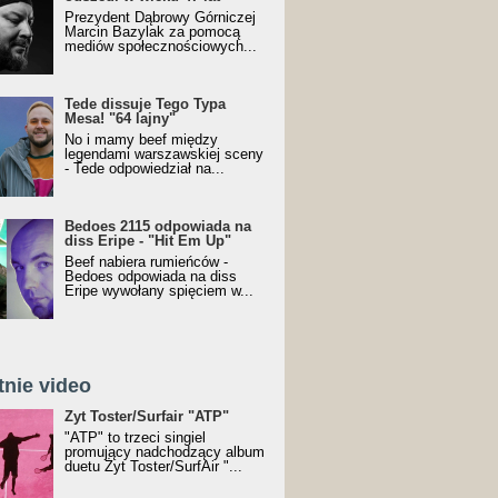
Prezydent Dąbrowy Górniczej
Marcin Bazylak za pomocą
mediów społecznościowych...
Tede dissuje Tego Typa
Mesa! "64 lajny"
No i mamy beef między
legendami warszawskiej sceny
- Tede odpowiedział na...
Bedoes 2115 odpowiada na
diss Eripe - "Hit Em Up"
Beef nabiera rumieńców -
Bedoes odpowiada na diss
Eripe wywołany spięciem w...
tnie video
Toster/SurfAir - ATP VIDEO
Żyt Toster/Surfair "ATP"
"ATP" to trzeci singiel
promujący nadchodzący album
duetu Żyt Toster/SurfAir "...