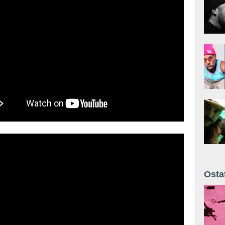
Osta
Żyt 