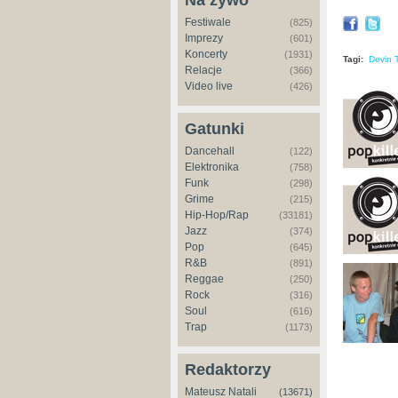
Na żywo
Festiwale
(825)
Imprezy
(601)
Koncerty
(1931)
Tagi:
Devin 
Relacje
(366)
Video live
(426)
Gatunki
Dancehall
(122)
Elektronika
(758)
Funk
(298)
Grime
(215)
Hip-Hop/Rap
(33181)
Jazz
(374)
Pop
(645)
R&B
(891)
Reggae
(250)
Rock
(316)
Soul
(616)
Trap
(1173)
Redaktorzy
Mateusz Natali
(13671)