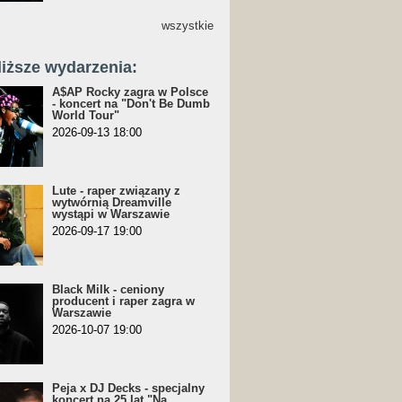
wszystkie
liższe wydarzenia:
A$AP Rocky zagra w Polsce
- koncert na "Don't Be Dumb
World Tour"
2026-09-13 18:00
Lute - raper związany z
wytwórnią Dreamville
wystąpi w Warszawie
2026-09-17 19:00
Black Milk - ceniony
producent i raper zagra w
Warszawie
2026-10-07 19:00
Peja x DJ Decks - specjalny
koncert na 25 lat "Na