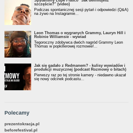
Spytaliśmy Lupe Fiasco "Jak definiujesz
szczęście?" (video)
Podczas spontanicznej sesji pytań i odpowiedzi (Q&A)
na żywo na Instagramie...
Leon Thomas o wygranych Grammy, Lauryn Hill i
Robinie Williamsie - wywiad
Tegoroczny zdobywca dwóch nagród Grammy Leon
Thomas w popkillerowej rozmowie!...
Jak się gadało z Redmanem? - kulisy wywiadów i
produkcji muzycznej (podcast Rozmowy o bitach)
Pierwszy raz po tej stronie kamery - niedawno ukazał
się nowy odcinek podcastu...
Polecamy
prezentokracja.pl
beforefestival.pl