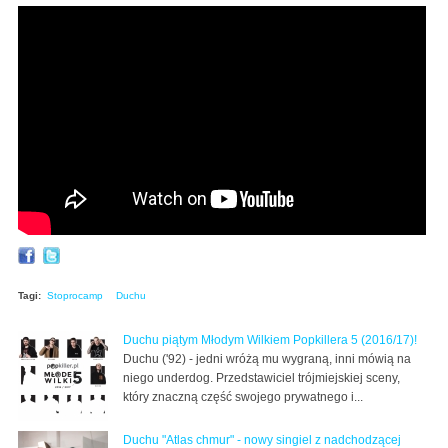
StoproCamp - Duchu "To historia" (prod. Juicy) VIDEO
Tagi:
Stoprocamp
Duchu
Duchu piątym Młodym Wilkiem Popkillera 5 (2016/17)!
Duchu ('92) - jedni wróżą mu wygraną, inni mówią na
niego underdog. Przedstawiciel trójmiejskiej sceny,
który znaczną część swojego prywatnego i...
Duchu "Atlas chmur" - nowy singiel z nadchodzącej