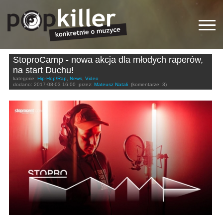
StoproCamp - nowa akcja dla młodych raperów,
na start Duchu!
kategorie:
Hip-Hop/Rap
,
News
,
Video
dodano:
2017-08-03 16:00
przez:
Mateusz Natali
(komentarze: 3)