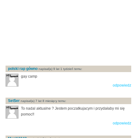
polski rap gówno
napisal(a) 9 lat 1 tydzień temu:
gay camp
odpowiedz
Set$er
napisal(a) 7 lat 8 miesięcy temu:
To nadal aktualne ? Jestem poczatkujacym i przydałaby mi się
pomoc!!
odpowiedz