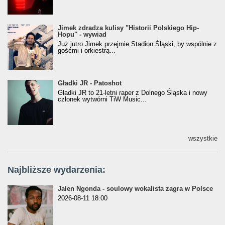
Jimek zdradza kulisy "Historii Polskiego Hip-
Jimek zdradza kulisy "Historii Polskiego Hip-
Hopu" - wywiad
Hopu" - wywiad
Już jutro Jimek przejmie Stadion Śląski, by wspólnie z
gośćmi i orkiestrą...
Gładki JR - Patoshot
Gładki JR - Patoshot
Gładki JR to 21-letni raper z Dolnego Śląska i nowy
członek wytwórni TiW Music...
wszystkie
Najbliższe wydarzenia:
Jalen Ngonda - soulowy wokalista zagra w Polsce
2026-08-11 18:00