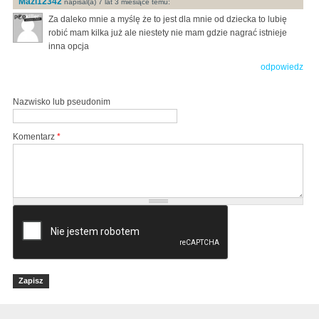
Mazi12342
napisal(a) 7 lat 3 miesiące temu:
Za daleko mnie a myślę że to jest dla mnie od dziecka to lubię
robić mam kilka już ale niestety nie mam gdzie nagrać istnieje
inna opcja
odpowiedz
Nazwisko lub pseudonim
Komentarz
*