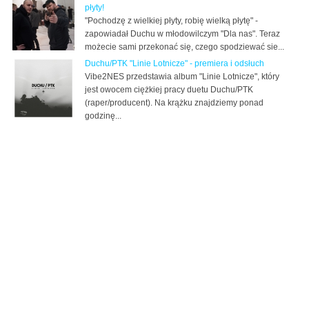
płyty!
"Pochodzę z wielkiej płyty, robię wielką płytę" -
zapowiadał Duchu w młodowilczym "Dla nas". Teraz
możecie sami przekonać się, czego spodziewać sie...
Duchu/PTK "Linie Lotnicze" - premiera i odsłuch
Vibe2NES przedstawia album "Linie Lotnicze", który
jest owocem ciężkiej pracy duetu Duchu/PTK
(raper/producent). Na krążku znajdziemy ponad
godzinę...