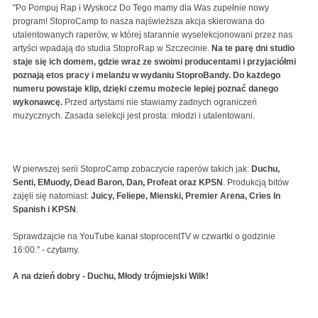
"Po Pompuj Rap i Wyskocz Do Tego mamy dla Was zupełnie nowy
program! StoproCamp to nasza najświeższa akcja skierowana do
utalentowanych raperów, w której starannie wyselekcjonowani przez nas
artyści wpadają do studia StoproRap w Szczecinie.
Na te parę dni studio
staje się ich domem, gdzie wraz ze swoimi producentami i przyjaciółmi
poznają etos pracy i melanżu w wydaniu StoproBandy. Do każdego
numeru powstaje klip, dzięki czemu możecie lepiej poznać danego
wykonawcę.
Przed artystami nie stawiamy żadnych ograniczeń
muzycznych. Zasada selekcji jest prosta: młodzi i utalentowani.
W pierwszej serii StoproCamp zobaczycie raperów takich jak:
Duchu,
Senti, EMuody, Dead Baron, Dan, Profeat oraz KPSN
. Produkcją bitów
zajęli się natomiast:
Juicy, Feliepe, Mienski, Premier Arena, Cries In
Spanish i KPSN
.
Sprawdzajcie na YouTube kanał stoprocentTV w czwartki o godzinie
16:00." - czytamy.
A na dzień dobry - Duchu, Młody trójmiejski Wilk!