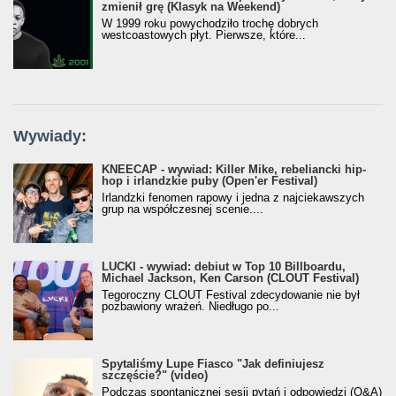
zmienił grę (Klasyk na Weekend)
W 1999 roku powychodziło trochę dobrych
westcoastowych płyt. Pierwsze, które...
Wywiady:
KNEECAP - wywiad: Killer Mike, rebeliancki hip-
hop i irlandzkie puby (Open'er Festival)
Irlandzki fenomen rapowy i jedna z najciekawszych
grup na współczesnej scenie....
LUCKI - wywiad: debiut w Top 10 Billboardu,
Michael Jackson, Ken Carson (CLOUT Festival)
Tegoroczny CLOUT Festival zdecydowanie nie był
pozbawiony wrażeń. Niedługo po...
Spytaliśmy Lupe Fiasco "Jak definiujesz
szczęście?" (video)
Podczas spontanicznej sesji pytań i odpowiedzi (Q&A)