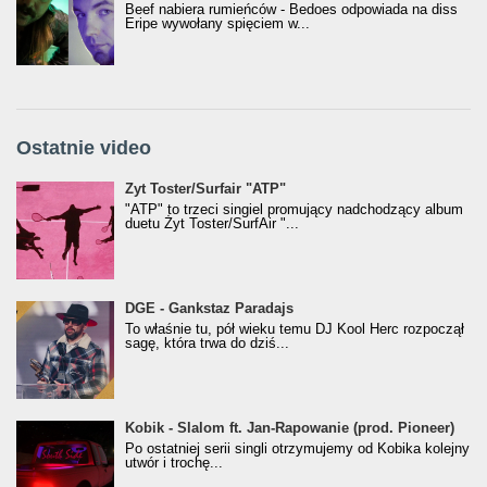
Beef nabiera rumieńców - Bedoes odpowiada na diss
Eripe wywołany spięciem w...
Ostatnie video
Żyt Toster/SurfAir - ATP VIDEO
Żyt Toster/Surfair "ATP"
"ATP" to trzeci singiel promujący nadchodzący album
duetu Żyt Toster/SurfAir "...
donGURALesko z nagrodą za
DGE - Gankstaz Paradajs
Klasyczny/Trueschoolowy Album Roku
To właśnie tu, pół wieku temu DJ Kool Herc rozpoczął
(Popkillery 2023)
sagę, która trwa do dziś...
Kobik - Slalom ft. Jan-Rapowanie (prod. Pioneer)
Kobik - Slalom ft. Jan-Rapowanie (prod. Pioneer)
[Official Music Visualiser]
Po ostatniej serii singli otrzymujemy od Kobika kolejny
utwór i trochę...