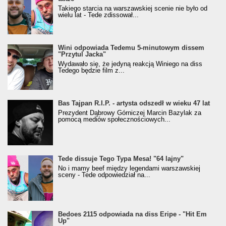
Takiego starcia na warszawskiej scenie nie było od
wielu lat - Tede zdissował...
Wini odpowiada Tedemu 5-minutowym dissem
"Przytul Jacka"
Wydawało się, że jedyną reakcją Winiego na diss
Tedego będzie film z...
Bas Tajpan R.I.P. - artysta odszedł w wieku 47 lat
Prezydent Dąbrowy Górniczej Marcin Bazylak za
pomocą mediów społecznościowych...
Tede dissuje Tego Typa Mesa! "64 lajny"
No i mamy beef między legendami warszawskiej
sceny - Tede odpowiedział na...
Bedoes 2115 odpowiada na diss Eripe - "Hit Em
Up"