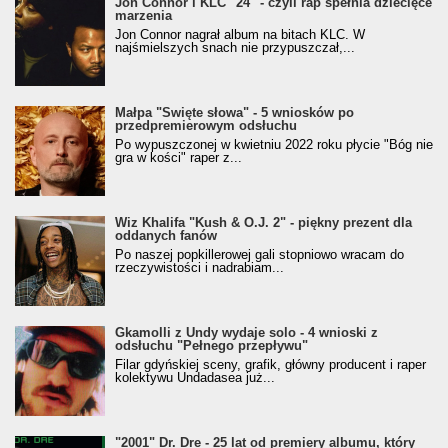
Jon Connor i KLC "24" - czyli rap spełnia dziecięce
marzenia
Jon Connor nagrał album na bitach KLC. W
najśmielszych snach nie przypuszczał,...
Małpa "Święte słowa" - 5 wniosków po
przedpremierowym odsłuchu
Po wypuszczonej w kwietniu 2022 roku płycie "Bóg nie
gra w kości" raper z...
Wiz Khalifa "Kush & O.J. 2" - piękny prezent dla
oddanych fanów
Po naszej popkillerowej gali stopniowo wracam do
rzeczywistości i nadrabiam...
Gkamolli z Undy wydaje solo - 4 wnioski z
odsłuchu "Pełnego przepływu"
Filar gdyńskiej sceny, grafik, główny producent i raper
kolektywu Undadasea już...
"2001" Dr. Dre - 25 lat od premiery albumu, który