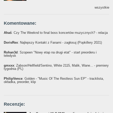
wszystkie
Komentowane:
Ahaś
: Czy The Weeknd to final boss koncertów muzycznych? - relacja
DorisRex
: Najlepszy Kontakt z Fanami - zagłosuj (Popkillery 2021)
Rohan3d
: Szopeen "Nowy etap na drugi etat" - start preorderu i
teledysk
gmxxx
: Żabson/Hellfield/Sentino, White 2115, Malik, Wane... - premiery
tygodnia (PL)
PhilipVence
: Golden - "Music Of The Restless Sun EP" - tracklista,
okładka, preorder, klip
Recenzje: