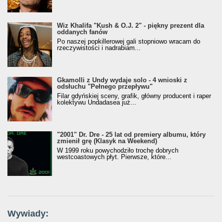
Wiz Khalifa "Kush & O.J. 2" - piękny prezent dla
oddanych fanów
Po naszej popkillerowej gali stopniowo wracam do
rzeczywistości i nadrabiam...
Gkamolli z Undy wydaje solo - 4 wnioski z
odsłuchu "Pełnego przepływu"
Filar gdyńskiej sceny, grafik, główny producent i raper
kolektywu Undadasea już...
"2001" Dr. Dre - 25 lat od premiery albumu, który
zmienił grę (Klasyk na Weekend)
W 1999 roku powychodziło trochę dobrych
westcoastowych płyt. Pierwsze, które...
Wywiady: