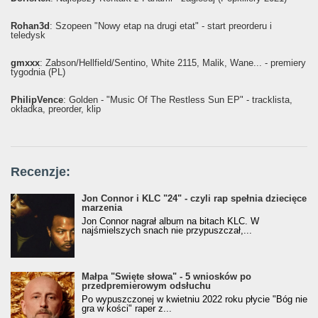
Rohan3d
: Szopeen "Nowy etap na drugi etat" - start preorderu i
teledysk
gmxxx
: Żabson/Hellfield/Sentino, White 2115, Malik, Wane... - premiery
tygodnia (PL)
PhilipVence
: Golden - "Music Of The Restless Sun EP" - tracklista,
okładka, preorder, klip
Recenzje:
Jon Connor i KLC "24" - czyli rap spełnia dziecięce
marzenia
Jon Connor nagrał album na bitach KLC. W
najśmielszych snach nie przypuszczał,...
Małpa "Święte słowa" - 5 wniosków po
przedpremierowym odsłuchu
Po wypuszczonej w kwietniu 2022 roku płycie "Bóg nie
gra w kości" raper z...