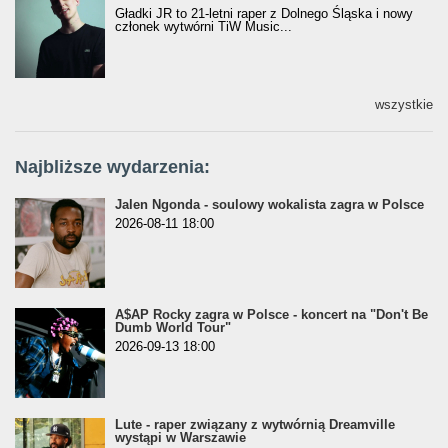
Gładki JR to 21-letni raper z Dolnego Śląska i nowy
członek wytwórni TiW Music...
wszystkie
Najbliższe wydarzenia:
Jalen Ngonda - soulowy wokalista zagra w Polsce
2026-08-11 18:00
A$AP Rocky zagra w Polsce - koncert na "Don't Be
Dumb World Tour"
2026-09-13 18:00
Lute - raper związany z wytwórnią Dreamville
wystąpi w Warszawie