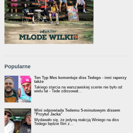
Popularne
Ten Typ Mes komentuje diss Tedego - inni raperzy
także
Takiego starcia na warszawskiej scenie nie było od
wielu lat - Tede zdissował...
Wini odpowiada Tedemu 5-minutowym dissem
"Przytul Jacka"
Wydawało się, że jedyną reakcją Winiego na diss
Tedego będzie film z...