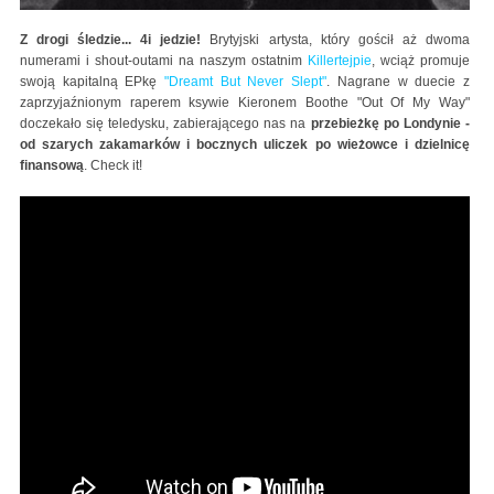
Z drogi śledzie... 4i jedzie!
Brytyjski artysta, który gościł aż dwoma
numerami i shout-outami na naszym ostatnim
Killertejpie
, wciąż promuje
swoją kapitalną EPkę
"Dreamt But Never Slept"
. Nagrane w duecie z
zaprzyjaźnionym raperem ksywie Kieronem Boothe "Out Of My Way"
doczekało się teledysku, zabierającego nas na
przebieżkę po Londynie -
od szarych zakamarków i bocznych uliczek po wieżowce i dzielnicę
finansową
. Check it!