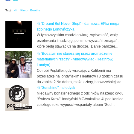
Tagi:
4i
Kieron Boothe
4i "Dreamt But Never Slept" - darmowa EPka mega
zdolnego Londyńczyka
W tym wszystkim chodzi o wiarę, wytrwałość, wolę
przetrwania i nadzieję, pomimo wyzwań i zmagań,
które będą stawać Ci na drodze. Danie bardziej...
4i "Bogatym nie stajesz się przez gromadzenie
materialnych rzeczy" - videowywiad (Heathrow,
Londyn)
Co robi Popkiller, gdy wracając z Kalifornii ma
przesiadkę na londyńskim Heathrow i 8 godzin czasu
do zabicia? No dobra, może cztery, bo wcześniejsze...
4i "Sunshine" - teledysk
Niedawny bohaterjednego z odcinków naszego cyklu
"Świeża Krew", londyński MC/wokalista 4i pod koniec
zeszłego roku wypuścił wspaniały album "Soul...