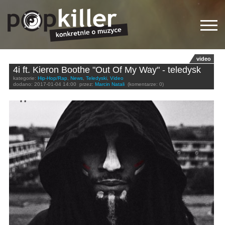
video
4i ft. Kieron Boothe "Out Of My Way" - teledysk
kategorie:
Hip-Hop/Rap
,
News
,
Teledyski
,
Video
dodano:
2017-01-04 14:00
przez:
Marcin Natali
(komentarze: 0)