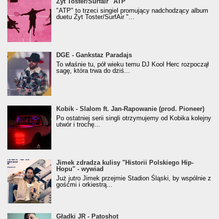
Żyt Toster/SurfAir - ATP VIDEO
Żyt Toster/Surfair "ATP"
"ATP" to trzeci singiel promujący nadchodzący album
duetu Żyt Toster/SurfAir "...
donGURALesko z nagrodą za
DGE - Gankstaz Paradajs
Klasyczny/Trueschoolowy Album Roku
To właśnie tu, pół wieku temu DJ Kool Herc rozpoczął
(Popkillery 2023)
sagę, która trwa do dziś...
Kobik - Slalom ft. Jan-Rapowanie (prod. Pioneer)
Kobik - Slalom ft. Jan-Rapowanie (prod. Pioneer)
[Official Music Visualiser]
Po ostatniej serii singli otrzymujemy od Kobika kolejny
utwór i trochę...
Jimek zdradza kulisy "Historii Polskiego Hip-
Jimek zdradza kulisy "Historii Polskiego Hip-
Hopu" - wywiad
Hopu" - wywiad
Już jutro Jimek przejmie Stadion Śląski, by wspólnie z
gośćmi i orkiestrą...
Gładki JR - Patoshot
Gładki JR - Patoshot