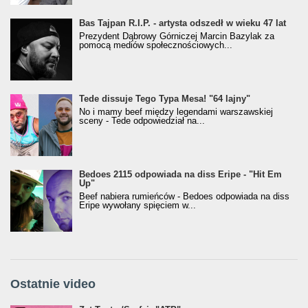
Bas Tajpan R.I.P. - artysta odszedł w wieku 47 lat
Prezydent Dąbrowy Górniczej Marcin Bazylak za
pomocą mediów społecznościowych...
Tede dissuje Tego Typa Mesa! "64 lajny"
No i mamy beef między legendami warszawskiej
sceny - Tede odpowiedział na...
Bedoes 2115 odpowiada na diss Eripe - "Hit Em
Up"
Beef nabiera rumieńców - Bedoes odpowiada na diss
Eripe wywołany spięciem w...
Ostatnie video