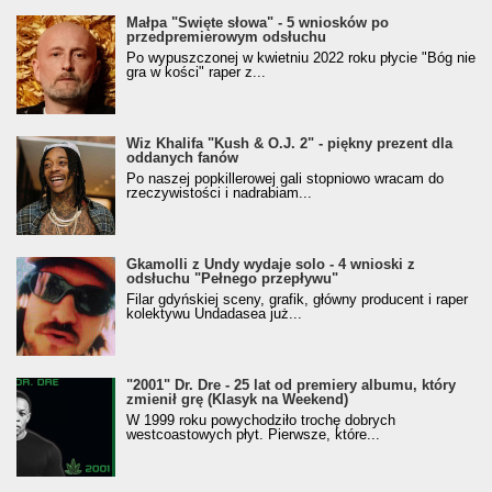
Małpa "Święte słowa" - 5 wniosków po
przedpremierowym odsłuchu
Po wypuszczonej w kwietniu 2022 roku płycie "Bóg nie
gra w kości" raper z...
Wiz Khalifa "Kush & O.J. 2" - piękny prezent dla
oddanych fanów
Po naszej popkillerowej gali stopniowo wracam do
rzeczywistości i nadrabiam...
Gkamolli z Undy wydaje solo - 4 wnioski z
odsłuchu "Pełnego przepływu"
Filar gdyńskiej sceny, grafik, główny producent i raper
kolektywu Undadasea już...
"2001" Dr. Dre - 25 lat od premiery albumu, który
zmienił grę (Klasyk na Weekend)
W 1999 roku powychodziło trochę dobrych
westcoastowych płyt. Pierwsze, które...