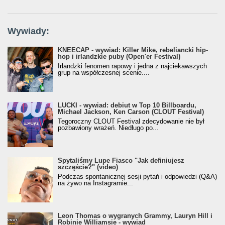
Wywiady:
KNEECAP - wywiad: Killer Mike, rebeliancki hip-
hop i irlandzkie puby (Open'er Festival)
Irlandzki fenomen rapowy i jedna z najciekawszych
grup na współczesnej scenie....
LUCKI - wywiad: debiut w Top 10 Billboardu,
Michael Jackson, Ken Carson (CLOUT Festival)
Tegoroczny CLOUT Festival zdecydowanie nie był
pozbawiony wrażeń. Niedługo po...
Spytaliśmy Lupe Fiasco "Jak definiujesz
szczęście?" (video)
Podczas spontanicznej sesji pytań i odpowiedzi (Q&A)
na żywo na Instagramie...
Leon Thomas o wygranych Grammy, Lauryn Hill i
Robinie Williamsie - wywiad