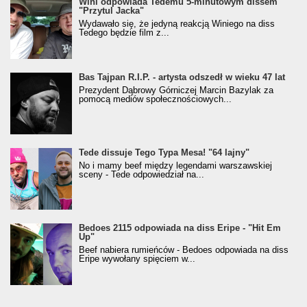
Wini odpowiada Tedemu 5-minutowym dissem
"Przytul Jacka"
Wydawało się, że jedyną reakcją Winiego na diss
Tedego będzie film z...
Bas Tajpan R.I.P. - artysta odszedł w wieku 47 lat
Prezydent Dąbrowy Górniczej Marcin Bazylak za
pomocą mediów społecznościowych...
Tede dissuje Tego Typa Mesa! "64 lajny"
No i mamy beef między legendami warszawskiej
sceny - Tede odpowiedział na...
Bedoes 2115 odpowiada na diss Eripe - "Hit Em
Up"
Beef nabiera rumieńców - Bedoes odpowiada na diss
Eripe wywołany spięciem w...