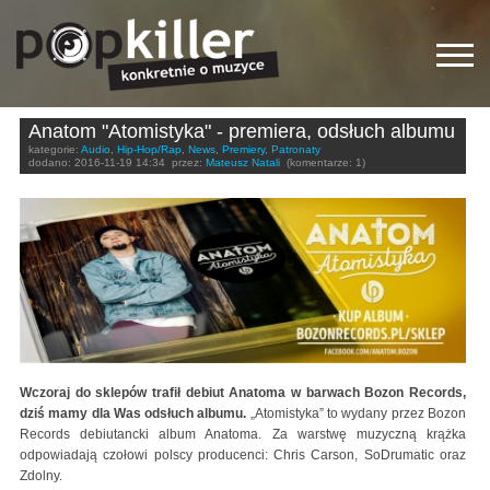
Anatom "Atomistyka" - premiera, odsłuch albumu
kategorie:
Audio
,
Hip-Hop/Rap
,
News
,
Premiery
,
Patronaty
dodano:
2016-11-19 14:34
przez:
Mateusz Natali
(komentarze: 1)
Wczoraj do sklepów trafił debiut Anatoma w barwach Bozon Records,
dziś mamy dla Was odsłuch albumu.
„Atomistyka” to wydany przez Bozon
Records debiutancki album Anatoma. Za warstwę muzyczną krążka
odpowiadają czołowi polscy producenci: Chris Carson, SoDrumatic oraz
Zdolny.