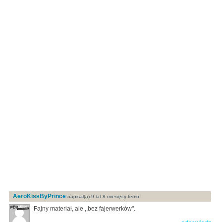
AeroKissByPrince
napisal(a) 9 lat 8 miesięcy temu:
Fajny materiał, ale ,,bez fajerwerków".