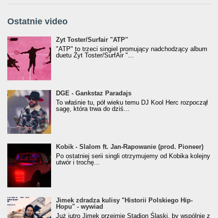
Ostatnie video
Żyt Toster/SurfAir - ATP VIDEO
Żyt Toster/Surfair "ATP"
"ATP" to trzeci singiel promujący nadchodzący album
duetu Żyt Toster/SurfAir "...
donGURALesko z nagrodą za
DGE - Gankstaz Paradajs
Klasyczny/Trueschoolowy Album Roku
To właśnie tu, pół wieku temu DJ Kool Herc rozpoczął
(Popkillery 2023)
sagę, która trwa do dziś...
Kobik - Slalom ft. Jan-Rapowanie (prod. Pioneer)
Kobik - Slalom ft. Jan-Rapowanie (prod. Pioneer)
[Official Music Visualiser]
Po ostatniej serii singli otrzymujemy od Kobika kolejny
utwór i trochę...
Jimek zdradza kulisy "Historii Polskiego Hip-
Jimek zdradza kulisy "Historii Polskiego Hip-
Hopu" - wywiad
Hopu" - wywiad
Już jutro Jimek przejmie Stadion Śląski, by wspólnie z