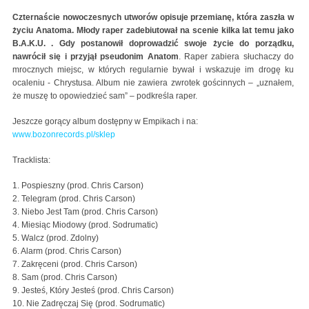
Czternaście nowoczesnych utworów opisuje przemianę, która zaszła w
życiu Anatoma. Młody raper zadebiutował na scenie kilka lat temu jako
B.A.K.U. . Gdy postanowił doprowadzić swoje życie do porządku,
nawrócił się i przyjął pseudonim Anatom
. Raper zabiera słuchaczy do
mrocznych miejsc, w których regularnie bywał i wskazuje im drogę ku
ocaleniu - Chrystusa. Album nie zawiera zwrotek gościnnych – „uznałem,
że muszę to opowiedzieć sam” – podkreśla raper.
Jeszcze gorący album dostępny w Empikach i na:
www.bozonrecords.pl/sklep
Tracklista:
1. Pospieszny (prod. Chris Carson)
2. Telegram (prod. Chris Carson)
3. Niebo Jest Tam (prod. Chris Carson)
4. Miesiąc Miodowy (prod. Sodrumatic)
5. Walcz (prod. Zdolny)
6. Alarm (prod. Chris Carson)
7. Zakręceni (prod. Chris Carson)
8. Sam (prod. Chris Carson)
9. Jesteś, Który Jesteś (prod. Chris Carson)
10. Nie Zadręczaj Się (prod. Sodrumatic)