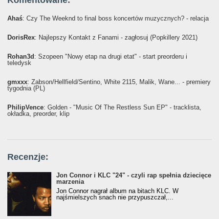
Komentowane:
Ahaś
: Czy The Weeknd to final boss koncertów muzycznych? - relacja
DorisRex
: Najlepszy Kontakt z Fanami - zagłosuj (Popkillery 2021)
Rohan3d
: Szopeen "Nowy etap na drugi etat" - start preorderu i
teledysk
gmxxx
: Żabson/Hellfield/Sentino, White 2115, Malik, Wane... - premiery
tygodnia (PL)
PhilipVence
: Golden - "Music Of The Restless Sun EP" - tracklista,
okładka, preorder, klip
Recenzje:
Jon Connor i KLC "24" - czyli rap spełnia dziecięce
marzenia
Jon Connor nagrał album na bitach KLC. W
najśmielszych snach nie przypuszczał,...