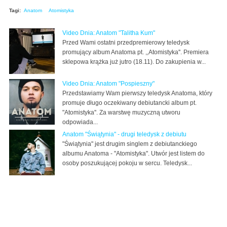
Tagi:
Anatom
Atomistyka
Video Dnia: Anatom "Talitha Kum"
Przed Wami ostatni przedpremierowy teledysk
promujący album Anatoma pt. ,,Atomistyka''. Premiera
sklepowa krążka już jutro (18.11). Do zakupienia w...
Video Dnia: Anatom "Pospieszny"
Przedstawiamy Wam pierwszy teledysk Anatoma, który
promuje długo oczekiwany debiutancki album pt.
"Atomistyka''. Za warstwę muzyczną utworu
odpowiada...
Anatom "Świątynia" - drugi teledysk z debiutu
"Świątynia" jest drugim singlem z debiutanckiego
albumu Anatoma - "Atomistyka". Utwór jest listem do
osoby poszukującej pokoju w sercu. Teledysk...