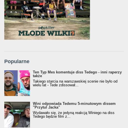
Popularne
Ten Typ Mes komentuje diss Tedego - inni raperzy
także
Takiego starcia na warszawskiej scenie nie było od
wielu lat - Tede zdissował...
Wini odpowiada Tedemu 5-minutowym dissem
"Przytul Jacka"
Wydawało się, że jedyną reakcją Winiego na diss
Tedego będzie film z...