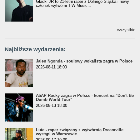
Gładki JR to 21-letni raper z Dolnego Śląska i nowy
członek wytwórni TiW Music...
wszystkie
Najbliższe wydarzenia:
Jalen Ngonda - soulowy wokalista zagra w Polsce
2026-08-11 18:00
A$AP Rocky zagra w Polsce - koncert na "Don't Be
Dumb World Tour"
2026-09-13 18:00
Lute - raper związany z wytwórnią Dreamville
wystąpi w Warszawie
2026-09-17 19:00