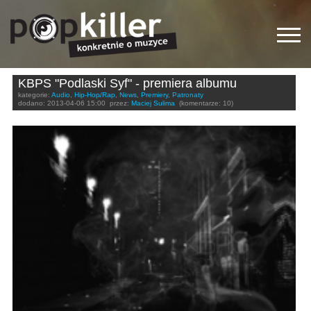
KBPS "Podlaski Syf" - premiera albumu
kategorie:
Audio
,
Hip-Hop/Rap
,
News
,
Premiery
,
Patronaty
dodano:
2013-04-06 15:00
przez:
Maciej Sulima
(komentarze: 10)