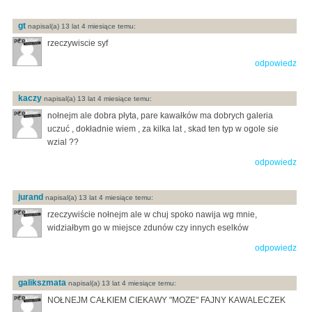
gt
napisal(a) 13 lat 4 miesiące temu:
rzeczywiscie syf
odpowiedz
kaczy
napisal(a) 13 lat 4 miesiące temu:
nołnejm ale dobra płyta, pare kawałków ma dobrych galeria
uczuć , dokładnie wiem , za kilka lat , skad ten typ w ogole sie
wzial ??
odpowiedz
jurand
napisal(a) 13 lat 4 miesiące temu:
rzeczywiście nołnejm ale w chuj spoko nawija wg mnie,
widziałbym go w miejsce zdunów czy innych eselków
odpowiedz
galikszmata
napisal(a) 13 lat 4 miesiące temu:
NOŁNEJM CAŁKIEM CIEKAWY "MOZE" FAJNY KAWALECZEK