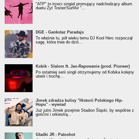
"ATP" to trzeci singiel promujący nadchodzący album
duetu Żyt Toster/SurfAir "...
donGURALesko z nagrodą za
DGE - Gankstaz Paradajs
Klasyczny/Trueschoolowy Album Roku
To właśnie tu, pół wieku temu DJ Kool Herc rozpoczął
(Popkillery 2023)
sagę, która trwa do dziś...
Kobik - Slalom ft. Jan-Rapowanie (prod. Pioneer)
Kobik - Slalom ft. Jan-Rapowanie (prod. Pioneer)
[Official Music Visualiser]
Po ostatniej serii singli otrzymujemy od Kobika kolejny
utwór i trochę...
Jimek zdradza kulisy "Historii Polskiego Hip-
Jimek zdradza kulisy "Historii Polskiego Hip-
Hopu" - wywiad
Hopu" - wywiad
Już jutro Jimek przejmie Stadion Śląski, by wspólnie z
gośćmi i orkiestrą...
Gładki JR - Patoshot
Gładki JR - Patoshot