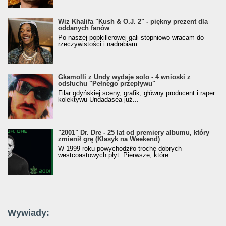
Wiz Khalifa "Kush & O.J. 2" - piękny prezent dla
oddanych fanów
Po naszej popkillerowej gali stopniowo wracam do
rzeczywistości i nadrabiam...
Gkamolli z Undy wydaje solo - 4 wnioski z
odsłuchu "Pełnego przepływu"
Filar gdyńskiej sceny, grafik, główny producent i raper
kolektywu Undadasea już...
"2001" Dr. Dre - 25 lat od premiery albumu, który
zmienił grę (Klasyk na Weekend)
W 1999 roku powychodziło trochę dobrych
westcoastowych płyt. Pierwsze, które...
Wywiady: