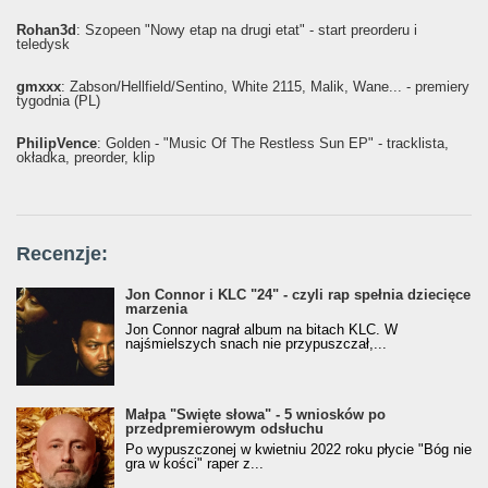
Rohan3d
: Szopeen "Nowy etap na drugi etat" - start preorderu i
teledysk
gmxxx
: Żabson/Hellfield/Sentino, White 2115, Malik, Wane... - premiery
tygodnia (PL)
PhilipVence
: Golden - "Music Of The Restless Sun EP" - tracklista,
okładka, preorder, klip
Recenzje:
Jon Connor i KLC "24" - czyli rap spełnia dziecięce
marzenia
Jon Connor nagrał album na bitach KLC. W
najśmielszych snach nie przypuszczał,...
Małpa "Święte słowa" - 5 wniosków po
przedpremierowym odsłuchu
Po wypuszczonej w kwietniu 2022 roku płycie "Bóg nie
gra w kości" raper z...