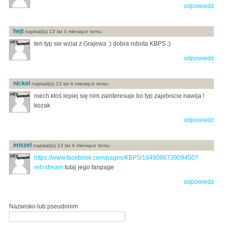
odpowiedz
hejt
napisal(a) 13 lat 4 miesiące temu:
ten typ sie wzial z Grajewa :) dobra robota KBPS ;)
odpowiedz
nickel
napisal(a) 13 lat 4 miesiące temu:
niech ktoś lepiej się nim zainteresuje bo typ zajebiscie nawija !
kozak
odpowiedz
miszel
napisal(a) 13 lat 4 miesiące temu:
https://www.facebook.com/pages/KBPS/194800673909450?
ref=stream
tutaj jego fanpage
odpowiedz
Nazwisko lub pseudonim