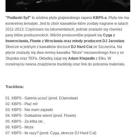
"Podlaski Syf"
to siódma płyta grajewskiego rapera
KBPS-a
. Płyta nie ma
konkretnej tematyki. Jest to zbiór kawałków które zostały nagrane w latach
2011-2013. Częściowo na istrumentalach, jednak znalazło się również
parę bitów producenckich. Wśród producentów pojawił się
Cyga z
Inowrocławia, Flowie z Wrocławia oraz młody producent DJ Jarosław
.
Skrecze w jednym z kawałków dorzucił
DJ Hard Cut
ze Szczecina. Na
płycie znalazły się dwa remixy kawałka "Może" niezawodnego Kes-y ze
Słupska oraz TEFa. Okładką zajął się
Adam Klepadło
z Ełku. W
rozwinięciu newsa znajdziecie tracklistę oraz link do pobrania materiału.
Tracklista:
01. KBPS - Galeria uczuć (prod. DJarosław)
02. KBPS - Płać mi!
03. KBPS - Nie mam zajawki
04. KBPS - Dokładnie wiem! (prod. Flowie)
05. KBPS - Za kilka lat...
06. KBPS - Może
07. KBPS - Ile razy? (prod. Cyga, skrecze DJ Hard Cut)