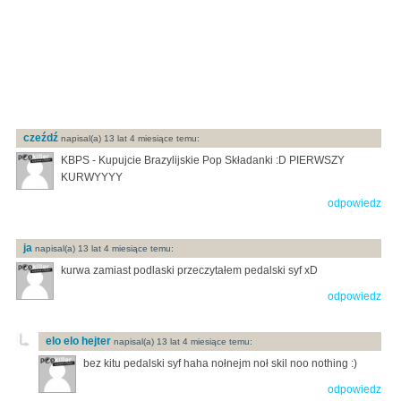
czeźdź
napisal(a) 13 lat 4 miesiące temu:
KBPS - Kupujcie Brazylijskie Pop Składanki :D PIERWSZY
KURWYYYY
odpowiedz
ja
napisal(a) 13 lat 4 miesiące temu:
kurwa zamiast podlaski przeczytałem pedalski syf xD
odpowiedz
elo elo hejter
napisal(a) 13 lat 4 miesiące temu:
bez kitu pedalski syf haha nołnejm noł skil noo nothing :)
odpowiedz