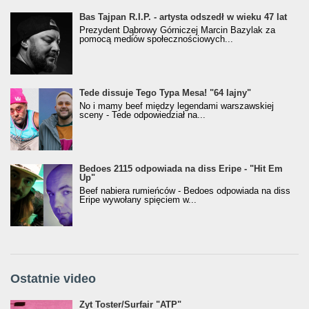
Bas Tajpan R.I.P. - artysta odszedł w wieku 47 lat
Prezydent Dąbrowy Górniczej Marcin Bazylak za
pomocą mediów społecznościowych...
Tede dissuje Tego Typa Mesa! "64 lajny"
No i mamy beef między legendami warszawskiej
sceny - Tede odpowiedział na...
Bedoes 2115 odpowiada na diss Eripe - "Hit Em
Up"
Beef nabiera rumieńców - Bedoes odpowiada na diss
Eripe wywołany spięciem w...
Ostatnie video
Żyt Toster/SurfAir - ATP VIDEO
Żyt Toster/Surfair "ATP"