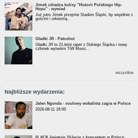
Jimek zdradza kulisy "Historii Polskiego Hip-
Jimek zdradza kulisy "Historii Polskiego Hip-
Hopu" - wywiad
Hopu" - wywiad
Już jutro Jimek przejmie Stadion Śląski, by wspólnie z
gośćmi i orkiestrą...
Gładki JR - Patoshot
Gładki JR - Patoshot
Gładki JR to 21-letni raper z Dolnego Śląska i nowy
członek wytwórni TiW Music...
wszystkie
Najbliższe wydarzenia:
Jalen Ngonda - soulowy wokalista zagra w Polsce
2026-08-11 18:00
6LACK świętuje 10-lecie z koncertem w Polsce