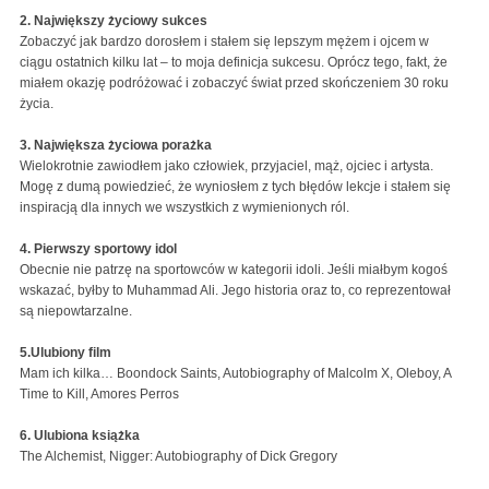
2. Największy życiowy sukces
Zobaczyć jak bardzo dorosłem i stałem się lepszym mężem i ojcem w
ciągu ostatnich kilku lat – to moja definicja sukcesu. Oprócz tego, fakt, że
miałem okazję podróżować i zobaczyć świat przed skończeniem 30 roku
życia.
3. Największa życiowa porażka
Wielokrotnie zawiodłem jako człowiek, przyjaciel, mąż, ojciec i artysta.
Mogę z dumą powiedzieć, że wyniosłem z tych błędów lekcje i stałem się
inspiracją dla innych we wszystkich z wymienionych ról.
4. Pierwszy sportowy idol
Obecnie nie patrzę na sportowców w kategorii idoli. Jeśli miałbym kogoś
wskazać, byłby to Muhammad Ali. Jego historia oraz to, co reprezentował
są niepowtarzalne.
5.Ulubiony film
Mam ich kilka… Boondock Saints, Autobiography of Malcolm X, Oleboy, A
Time to Kill, Amores Perros
6. Ulubiona książka
The Alchemist, Nigger: Autobiography of Dick Gregory