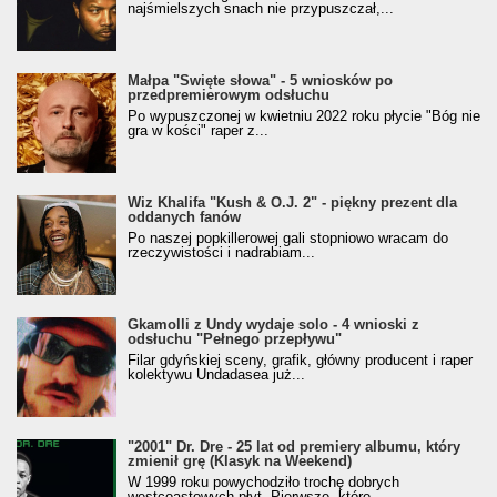
najśmielszych snach nie przypuszczał,...
Małpa "Święte słowa" - 5 wniosków po
przedpremierowym odsłuchu
Po wypuszczonej w kwietniu 2022 roku płycie "Bóg nie
gra w kości" raper z...
Wiz Khalifa "Kush & O.J. 2" - piękny prezent dla
oddanych fanów
Po naszej popkillerowej gali stopniowo wracam do
rzeczywistości i nadrabiam...
Gkamolli z Undy wydaje solo - 4 wnioski z
odsłuchu "Pełnego przepływu"
Filar gdyńskiej sceny, grafik, główny producent i raper
kolektywu Undadasea już...
"2001" Dr. Dre - 25 lat od premiery albumu, który
zmienił grę (Klasyk na Weekend)
W 1999 roku powychodziło trochę dobrych
westcoastowych płyt. Pierwsze, które...