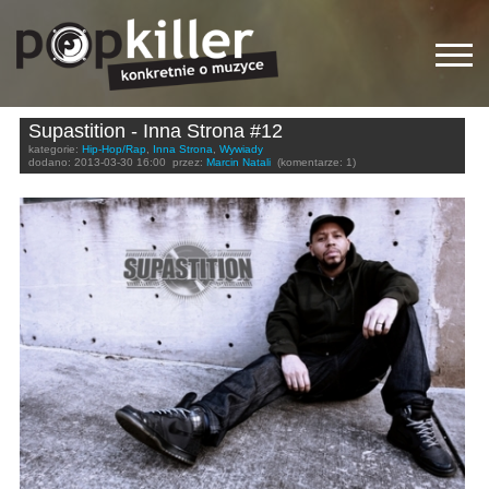
Supastition - Inna Strona #12
kategorie:
Hip-Hop/Rap
,
Inna Strona
,
Wywiady
dodano:
2013-03-30 16:00
przez:
Marcin Natali
(komentarze: 1)