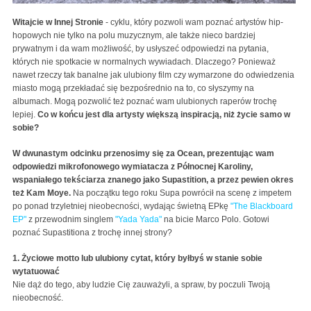
Witajcie w Innej Stronie
- cyklu, który pozwoli wam poznać artystów hip-
hopowych nie tylko na polu muzycznym, ale także nieco bardziej
prywatnym i da wam możliwość, by usłyszeć odpowiedzi na pytania,
których nie spotkacie w normalnych wywiadach. Dlaczego? Ponieważ
nawet rzeczy tak banalne jak ulubiony film czy wymarzone do odwiedzenia
miasto mogą przekładać się bezpośrednio na to, co słyszymy na
albumach. Mogą pozwolić też poznać wam ulubionych raperów trochę
lepiej.
Co w końcu jest dla artysty większą inspiracją, niż życie samo w
sobie?
W dwunastym odcinku przenosimy się za Ocean, prezentując wam
odpowiedzi mikrofonowego wymiatacza z Północnej Karoliny,
wspaniałego tekściarza znanego jako Supastition, a przez pewien okres
też Kam Moye.
Na początku tego roku Supa powrócił na scenę z impetem
po ponad trzyletniej nieobecności, wydając świetną EPkę
"The Blackboard
EP"
z przewodnim singlem
"Yada Yada"
na bicie Marco Polo. Gotowi
poznać Supastitiona z trochę innej strony?
1. Życiowe motto lub ulubiony cytat, który byłbyś w stanie sobie
wytatuować
Nie dąż do tego, aby ludzie Cię zauważyli, a spraw, by poczuli Twoją
nieobecność.