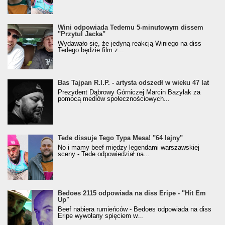
Wini odpowiada Tedemu 5-minutowym dissem
"Przytul Jacka"
Wydawało się, że jedyną reakcją Winiego na diss
Tedego będzie film z...
Bas Tajpan R.I.P. - artysta odszedł w wieku 47 lat
Prezydent Dąbrowy Górniczej Marcin Bazylak za
pomocą mediów społecznościowych...
Tede dissuje Tego Typa Mesa! "64 lajny"
No i mamy beef między legendami warszawskiej
sceny - Tede odpowiedział na...
Bedoes 2115 odpowiada na diss Eripe - "Hit Em
Up"
Beef nabiera rumieńców - Bedoes odpowiada na diss
Eripe wywołany spięciem w...