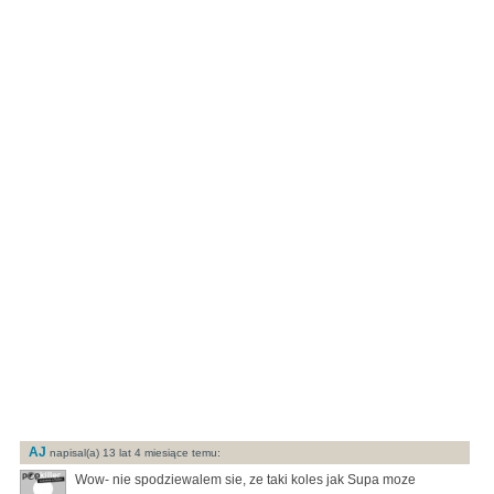
AJ
napisal(a) 13 lat 4 miesiące temu:
Wow- nie spodziewalem sie, ze taki koles jak Supa moze