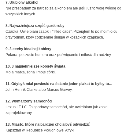
7. Ulubiony alkohol
Nie przepadam za bardzo za alkoholem ale jeśli już to wolę wódkę od
wszystkich innych.
8. Najważniejsza część garderoby
Czapka! Uwielbiam czapki i “fitted caps”. Przejąłem to po moim ojcu
przyrodnim, który codziennie śmigał w kozackich czapkach.
9. 3 cechy idealnej kobiety
Pokora, poczucie humoru oraz poświęcenie i miłość dla rodziny.
10. 3 najpiękniejsze kobiety świata
Moja matka, żona i moje córki.
11. Gdybyś miał powiesić na ścianie jeden plakat to byłby to...
John Henrik Clarke albo Marcus Garvey.
12. Wymarzony samochód
Lexus LF-LC. To sportowy samochód, ale uwielbiam jak został
zaprojektowany.
13. Miasto, które najbardziej chciałbyś odwiedzić
Kapsztad w Republice Południowej Afryki