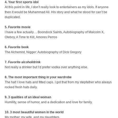
4. Your first sports idol
At this point in life, I don’t really look to entertainers as my idols. If anyone
then it would be Muhammad Ali. His story and what he stood for can’t be
duplicated.
5. Favorite movie
I have a few actually… Boondock Saints, Autobiography of Malcolm X,
Oleboy, A Time to Kill, Amores Perros
6. Favorite book
The Alchemist, Nigger: Autobiography of Dick Gregory
7. Favorite alcohol/drink
Not really a drinker but I’d prefer vodka over anything else.
8. The most important thing in your wardrobe
The hat! I love hats and fitted caps. I got that from my stepfather who always
rocked fresh hats daily.
9. 3 qualities of an ideal woman
Humility, sense of humor, and a dedication and love for family.
10. 3 most beautiful women in the world
My mother, my wife, and my daughters.