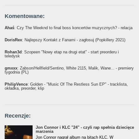
Komentowane:
Ahaś
: Czy The Weeknd to final boss koncertów muzycznych? - relacja
DorisRex
: Najlepszy Kontakt z Fanami - zagłosuj (Popkillery 2021)
Rohan3d
: Szopeen "Nowy etap na drugi etat" - start preorderu i
teledysk
gmxxx
: Żabson/Hellfield/Sentino, White 2115, Malik, Wane... - premiery
tygodnia (PL)
PhilipVence
: Golden - "Music Of The Restless Sun EP" - tracklista,
okładka, preorder, klip
Recenzje:
Jon Connor i KLC "24" - czyli rap spełnia dziecięce
marzenia
Jon Connor nagrał album na bitach KLC. W