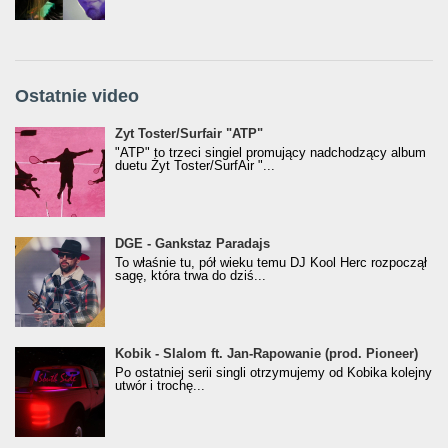
Ostatnie video
Żyt Toster/SurfAir - ATP VIDEO
Żyt Toster/Surfair "ATP"
"ATP" to trzeci singiel promujący nadchodzący album
duetu Żyt Toster/SurfAir "...
donGURALesko z nagrodą za
DGE - Gankstaz Paradajs
Klasyczny/Trueschoolowy Album Roku
To właśnie tu, pół wieku temu DJ Kool Herc rozpoczął
(Popkillery 2023)
sagę, która trwa do dziś...
Kobik - Slalom ft. Jan-Rapowanie (prod. Pioneer)
Kobik - Slalom ft. Jan-Rapowanie (prod. Pioneer)
[Official Music Visualiser]
Po ostatniej serii singli otrzymujemy od Kobika kolejny
utwór i trochę...