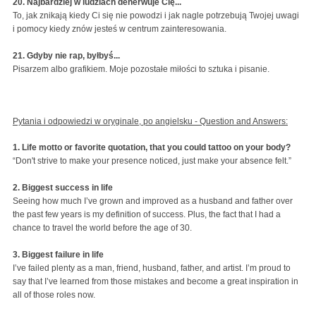
20. Najbardziej w ludziach denerwuje Cię...
To, jak znikają kiedy Ci się nie powodzi i jak nagle potrzebują Twojej uwagi
i pomocy kiedy znów jesteś w centrum zainteresowania.
21. Gdyby nie rap, byłbyś...
Pisarzem albo grafikiem. Moje pozostałe miłości to sztuka i pisanie.
Pytania i odpowiedzi w oryginale, po angielsku - Question and Answers:
1. Life motto or favorite quotation, that you could tattoo on your body?
“Don't strive to make your presence noticed, just make your absence felt.”
2. Biggest success in life
Seeing how much I’ve grown and improved as a husband and father over
the past few years is my definition of success. Plus, the fact that I had a
chance to travel the world before the age of 30.
3. Biggest failure in life
I’ve failed plenty as a man, friend, husband, father, and artist. I’m proud to
say that I’ve learned from those mistakes and become a great inspiration in
all of those roles now.