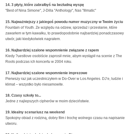
14. 3 płyty, które zabrałbyś na bezludną wyspę
"Best of Nina Simone", J-Dilla "Anthology", Nas "Illmatic"
15. Najważniejszy z jakiegoś powodu numer muzyczny w Twoim życiu
Fountain of Youth. Ze względu na odzew, sprzedaż i przesłanie, które
zawarłem w tym kawałku, to prawdopodobnie najbardziej ponadczasowy
utwór, jaki kiedykolwiek nagrałem.
16. Najbardziej szalone wspomnienie związane z rapem
Kiedy ?uestlove osobiście zaprosił mnie, abym wystąpił na scenie z The
Roots podczas ich koncertu w 2004 roku.
17. Najbardziej szalone wspomnienie imprezowe
Pierwszy raz jak uczestniczyłem w Do-Over w Los Angeles. DJ’e, ludzie i
klimat – wszystko było niesamowite.
18. Czasy szkoły to...
Jedne z najlepszych cipherów w moim dzieciństwie.
19. Idealny scenariusz na weekend
Spokojny obiad z rodziną, dobry film i trochę wolnego czasu na napisanie
utworu.