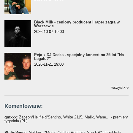
Black Milk - ceniony producent i raper zagra w
Warszawie
2026-10-07 19:00
Peja x DJ Decks - specjalny koncert na 25 lat "Na
Legalu?"
2026-11-21 19:00
wszystkie
Komentowane:
gmxxx
: Żabson/Hellfield/Sentino, White 2115, Malik, Wane... - premiery
tygodnia (PL)
PhilipVence
: Golden - "Music Of The Restless Sun EP" - tracklista,