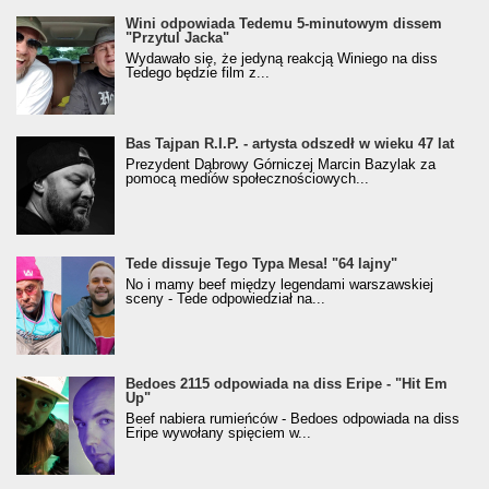
Wini odpowiada Tedemu 5-minutowym dissem
"Przytul Jacka"
Wydawało się, że jedyną reakcją Winiego na diss
Tedego będzie film z...
Bas Tajpan R.I.P. - artysta odszedł w wieku 47 lat
Prezydent Dąbrowy Górniczej Marcin Bazylak za
pomocą mediów społecznościowych...
Tede dissuje Tego Typa Mesa! "64 lajny"
No i mamy beef między legendami warszawskiej
sceny - Tede odpowiedział na...
Bedoes 2115 odpowiada na diss Eripe - "Hit Em
Up"
Beef nabiera rumieńców - Bedoes odpowiada na diss
Eripe wywołany spięciem w...