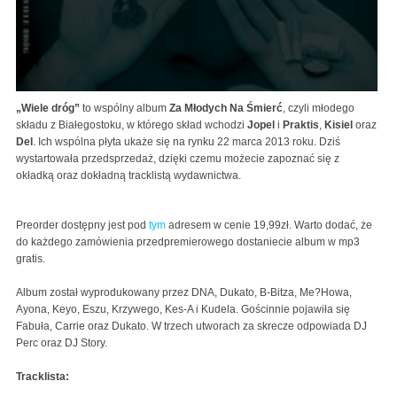
„Wiele dróg”
to wspólny album
Za Młodych Na Śmierć
, czyli młodego
składu z Białegostoku, w którego skład wchodzi
Jopel
i
Praktis
,
Kisiel
oraz
Del
. Ich wspólna płyta ukaże się na rynku 22 marca 2013 roku. Dziś
wystartowała przedsprzedaż, dzięki czemu możecie zapoznać się z
okładką oraz dokładną tracklistą wydawnictwa.
Preorder dostępny jest pod
tym
adresem w cenie 19,99zł. Warto dodać, że
do każdego zamówienia przedpremierowego dostaniecie album w mp3
gratis.
Album został wyprodukowany przez DNA, Dukato, B-Bitza, Me?Howa,
Ayona, Keyo, Eszu, Krzywego, Kes-A i Kudela. Gościnnie pojawiła się
Fabuła, Carrie oraz Dukato. W trzech utworach za skrecze odpowiada DJ
Perc oraz DJ Story.
Tracklista: