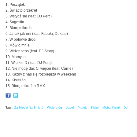
1. Początek
2. Świat to przekręt
3. Wstydź się (feat. DJ Perc)
4. Sugestia
5. Biorę mikrofon
6. Ja tak jak oni (feat. Fabuła, Dukato)
7. W połowie drogi
8. Mów o mnie
9. Widzę sens (feat. DJ Story)
10. Mamy to
11. Wielkie D (feat. DJ Perc)
12. Nie mogę dać Ci więcej (feat. Carrie)
13. Każdy z nas się rozpieprza w weekend
14. Kisiel flo
15. Biorę mikrofon RMX
Tagi:
Za Młodzi Na Śmierć
Wiele dróg
Jopel
Praktis
Kisiel
Michał Kisiel
Del