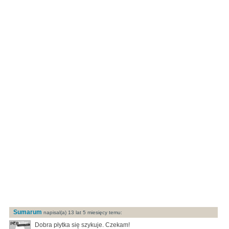
Sumarum
napisal(a) 13 lat 5 miesięcy temu:
Dobra płytka się szykuje. Czekam!