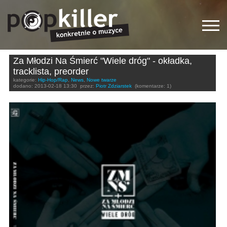
Za Młodzi Na Śmierć "Wiele dróg" - okładka,
tracklista, preorder
kategorie:
Hip-Hop/Rap
,
News
,
Nowe twarze
dodano:
2013-02-18 13:30
przez:
Piotr Zdziarstek
(komentarze: 1)