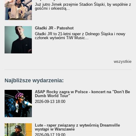
Już jutro Jimek przejmie Stadion Śląski, by wspólnie z
gośćmi i orkiestrą...
Gładki JR - Patoshot
Gładki JR - Patoshot
Gładki JR to 21-letni raper z Dolnego Śląska i nowy
członek wytwórni TiW Music...
wszystkie
Najbliższe wydarzenia:
A$AP Rocky zagra w Polsce - koncert na "Don't Be
Dumb World Tour"
2026-09-13 18:00
Lute - raper związany z wytwórnią Dreamville
wystąpi w Warszawie
2026-09-17 19:00