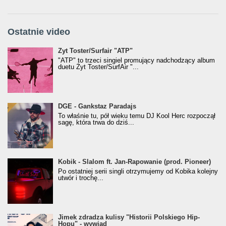
Ostatnie video
Żyt Toster/SurfAir - ATP VIDEO
Żyt Toster/Surfair "ATP"
"ATP" to trzeci singiel promujący nadchodzący album
duetu Żyt Toster/SurfAir "...
donGURALesko z nagrodą za
DGE - Gankstaz Paradajs
Klasyczny/Trueschoolowy Album Roku
To właśnie tu, pół wieku temu DJ Kool Herc rozpoczął
(Popkillery 2023)
sagę, która trwa do dziś...
Kobik - Slalom ft. Jan-Rapowanie (prod. Pioneer)
Kobik - Slalom ft. Jan-Rapowanie (prod. Pioneer)
[Official Music Visualiser]
Po ostatniej serii singli otrzymujemy od Kobika kolejny
utwór i trochę...
Jimek zdradza kulisy "Historii Polskiego Hip-
Jimek zdradza kulisy "Historii Polskiego Hip-
Hopu" - wywiad
Hopu" - wywiad