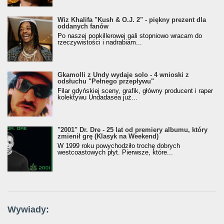
Wiz Khalifa "Kush & O.J. 2" - piękny prezent dla
oddanych fanów
Po naszej popkillerowej gali stopniowo wracam do
rzeczywistości i nadrabiam...
Gkamolli z Undy wydaje solo - 4 wnioski z
odsłuchu "Pełnego przepływu"
Filar gdyńskiej sceny, grafik, główny producent i raper
kolektywu Undadasea już...
"2001" Dr. Dre - 25 lat od premiery albumu, który
zmienił grę (Klasyk na Weekend)
W 1999 roku powychodziło trochę dobrych
westcoastowych płyt. Pierwsze, które...
Wywiady: