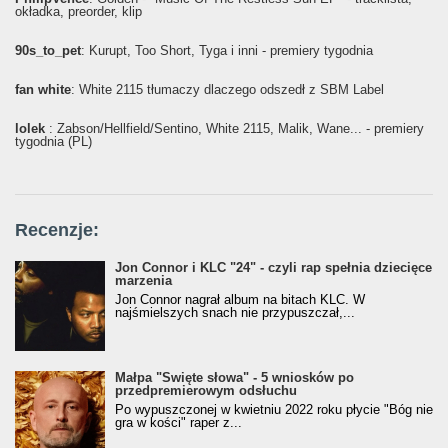
okładka, preorder, klip
90s_to_pet
: Kurupt, Too Short, Tyga i inni - premiery tygodnia
fan white
: White 2115 tłumaczy dlaczego odszedł z SBM Label
lolek
: Żabson/Hellfield/Sentino, White 2115, Malik, Wane... - premiery
tygodnia (PL)
Recenzje:
Jon Connor i KLC "24" - czyli rap spełnia dziecięce
marzenia
Jon Connor nagrał album na bitach KLC. W
najśmielszych snach nie przypuszczał,...
Małpa "Święte słowa" - 5 wniosków po
przedpremierowym odsłuchu
Po wypuszczonej w kwietniu 2022 roku płycie "Bóg nie
gra w kości" raper z...