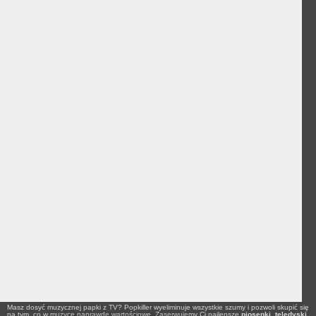
Masz dosyć muzycznej papki z TV? Popkiller wyeliminuje wszystkie szumy i pozwoli skupić się
na tym, co w muzyce naprawdę wartościowe. Zaserwujemy Ci najlepsze
piosenki
,
teledyski
,