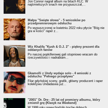
Jon Connor nagrał album na bitach KLC. W
najśmielszych snach nie przypuszczał,...
Małpa "Święte słowa" - 5 wniosków po
przedpremierowym odsłuchu
Po wypuszczonej w kwietniu 2022 roku płycie "Bóg nie
gra w kości" raper z...
Wiz Khalifa "Kush & O.J. 2" - piękny prezent dla
oddanych fanów
Po naszej popkillerowej gali stopniowo wracam do
rzeczywistości i nadrabiam...
Gkamolli z Undy wydaje solo - 4 wnioski z
odsłuchu "Pełnego przepływu"
Filar gdyńskiej sceny, grafik, główny producent i raper
kolektywu Undadasea już...
"2001" Dr. Dre - 25 lat od premiery albumu, który
zmienił grę (Klasyk na Weekend)
W 1999 roku powychodziło trochę dobrych