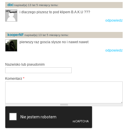
dixi
napisal(a) 13 lat 5 miesięcy temu:
i dlaczego piszesz to pod klipem B.A.K.U ???
odpowiedz
kooperNF
napisal(a) 13 lat 5 miesięcy temu:
pierwszy raz goscia slysze no i nawet nawet
odpowiedz
Nazwisko lub pseudonim
Komentarz
*