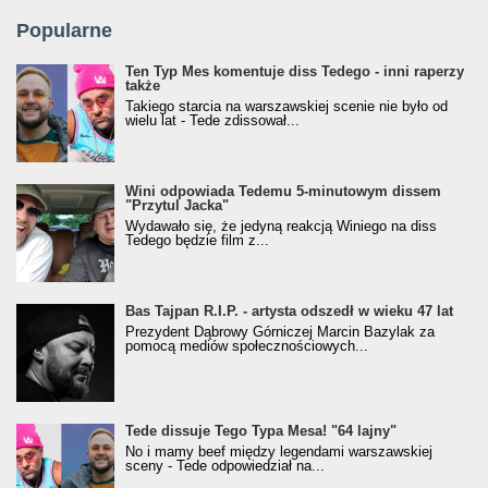
Popularne
Ten Typ Mes komentuje diss Tedego - inni raperzy
także
Takiego starcia na warszawskiej scenie nie było od
wielu lat - Tede zdissował...
Wini odpowiada Tedemu 5-minutowym dissem
"Przytul Jacka"
Wydawało się, że jedyną reakcją Winiego na diss
Tedego będzie film z...
Bas Tajpan R.I.P. - artysta odszedł w wieku 47 lat
Prezydent Dąbrowy Górniczej Marcin Bazylak za
pomocą mediów społecznościowych...
Tede dissuje Tego Typa Mesa! "64 lajny"
No i mamy beef między legendami warszawskiej
sceny - Tede odpowiedział na...