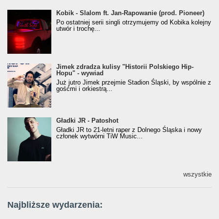
Kobik - Slalom ft. Jan-Rapowanie (prod. Pioneer)
Kobik - Slalom ft. Jan-Rapowanie (prod. Pioneer)
[Official Music Visualiser]
Po ostatniej serii singli otrzymujemy od Kobika kolejny
utwór i trochę...
Jimek zdradza kulisy "Historii Polskiego Hip-
Jimek zdradza kulisy "Historii Polskiego Hip-
Hopu" - wywiad
Hopu" - wywiad
Już jutro Jimek przejmie Stadion Śląski, by wspólnie z
gośćmi i orkiestrą...
Gładki JR - Patoshot
Gładki JR - Patoshot
Gładki JR to 21-letni raper z Dolnego Śląska i nowy
członek wytwórni TiW Music...
wszystkie
Najbliższe wydarzenia: