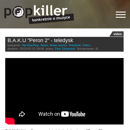
video
B.A.K.U "Peron 2" - teledysk
kategorie:
Hip-Hop/Rap
,
News
,
Nowe twarze
,
Teledyski
,
Video
dodano:
2013-02-13 18:00
przez:
Piotr Zdziarstek
(komentarze: 4)
B.A.K.U - Peron 2 (prod. DNA)