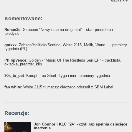
wszystkie
Komentowane:
Rohan3d
: Szopeen "Nowy etap na drugi etat" - start preorderu i
teledysk
gmxxx
: Żabson/Hellfield/Sentino, White 2115, Malik, Wane... - premiery
tygodnia (PL)
PhilipVence
: Golden - "Music Of The Restless Sun EP" - tracklista,
okładka, preorder, klip
90s_to_pet
: Kurupt, Too Short, Tyga i inni - premiery tygodnia
fan white
: White 2115 tłumaczy dlaczego odszedł z SBM Label
Recenzje:
Jon Connor i KLC "24" - czyli rap spełnia dziecięce
marzenia