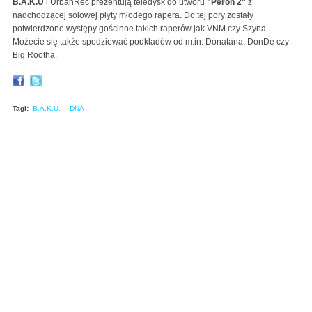
B.A.K.U
i UrbanRec prezentują teledysk do utworu
"Peron 2"
z
nadchodzącej solowej płyty młodego rapera. Do tej pory zostały
potwierdzone występy gościnne takich raperów jak VNM czy Szyna.
Możecie się także spodziewać podkładów od m.in. Donatana, DonDe czy
Big Rootha.
Tagi:
B.A.K.U.
DNA