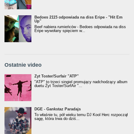
Bedoes 2115 odpowiada na diss Eripe - "Hit Em
Up"
Beef nabiera rumieńców - Bedoes odpowiada na diss
Eripe wywołany spięciem w...
Ostatnie video
Żyt Toster/SurfAir - ATP VIDEO
Żyt Toster/Surfair "ATP"
"ATP" to trzeci singiel promujący nadchodzący album
duetu Żyt Toster/SurfAir "...
donGURALesko z nagrodą za
DGE - Gankstaz Paradajs
Klasyczny/Trueschoolowy Album Roku
To właśnie tu, pół wieku temu DJ Kool Herc rozpoczął
(Popkillery 2023)
sagę, która trwa do dziś...