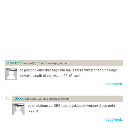
ania1999
napisal(a) 13 lat 5 miesięcy temu:
co jest popkiller dlaczego nie ma jeszcze wrzuconego nowego
kawalka south blant system ?? :/// ; xxx
odpowiedz
dixxx
napisal(a) 13 lat 5 miesięcy temu:
moze dlatego ze SBS nagrał jakies gówniane disco polo
..???!!!!
odpowiedz