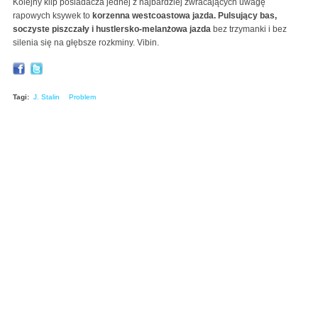
Kolejny klip posiadacza jednej z najbardziej zwracających uwagę
rapowych ksywek to
korzenna westcoastowa jazda. Pulsujący bas,
soczyste piszczały i hustlersko-melanżowa jazda
bez trzymanki i bez
silenia się na głębsze rozkminy. Vibin.
Tagi:
J. Stalin
Problem