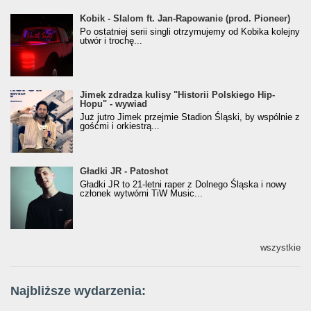
Kobik - Slalom ft. Jan-Rapowanie (prod. Pioneer)
Kobik - Slalom ft. Jan-Rapowanie (prod. Pioneer)
[Official Music Visualiser]
Po ostatniej serii singli otrzymujemy od Kobika kolejny
utwór i trochę...
Jimek zdradza kulisy "Historii Polskiego Hip-
Jimek zdradza kulisy "Historii Polskiego Hip-
Hopu" - wywiad
Hopu" - wywiad
Już jutro Jimek przejmie Stadion Śląski, by wspólnie z
gośćmi i orkiestrą...
Gładki JR - Patoshot
Gładki JR - Patoshot
Gładki JR to 21-letni raper z Dolnego Śląska i nowy
członek wytwórni TiW Music...
wszystkie
Najbliższe wydarzenia: