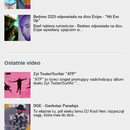
Bedoes 2115 odpowiada na diss Eripe - "Hit Em
Up"
Beef nabiera rumieńców - Bedoes odpowiada na diss
Eripe wywołany spięciem w...
Ostatnie video
Żyt Toster/SurfAir - ATP VIDEO
Żyt Toster/Surfair "ATP"
"ATP" to trzeci singiel promujący nadchodzący album
duetu Żyt Toster/SurfAir "...
donGURALesko z nagrodą za
DGE - Gankstaz Paradajs
Klasyczny/Trueschoolowy Album Roku
To właśnie tu, pół wieku temu DJ Kool Herc rozpoczął
(Popkillery 2023)
sagę, która trwa do dziś...