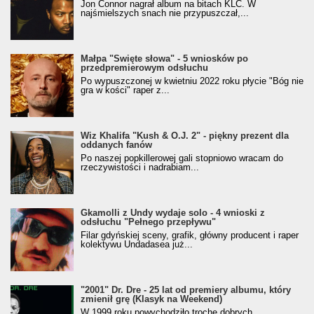
Jon Connor nagrał album na bitach KLC. W
najśmielszych snach nie przypuszczał,...
Małpa "Święte słowa" - 5 wniosków po
przedpremierowym odsłuchu
Po wypuszczonej w kwietniu 2022 roku płycie "Bóg nie
gra w kości" raper z...
Wiz Khalifa "Kush & O.J. 2" - piękny prezent dla
oddanych fanów
Po naszej popkillerowej gali stopniowo wracam do
rzeczywistości i nadrabiam...
Gkamolli z Undy wydaje solo - 4 wnioski z
odsłuchu "Pełnego przepływu"
Filar gdyńskiej sceny, grafik, główny producent i raper
kolektywu Undadasea już...
"2001" Dr. Dre - 25 lat od premiery albumu, który
zmienił grę (Klasyk na Weekend)
W 1999 roku powychodziło trochę dobrych