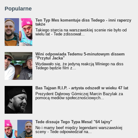
Popularne
Ten Typ Mes komentuje diss Tedego - inni raperzy
także
Takiego starcia na warszawskiej scenie nie było od
wielu lat - Tede zdissował...
Wini odpowiada Tedemu 5-minutowym dissem
"Przytul Jacka"
Wydawało się, że jedyną reakcją Winiego na diss
Tedego będzie film z...
Bas Tajpan R.I.P. - artysta odszedł w wieku 47 lat
Prezydent Dąbrowy Górniczej Marcin Bazylak za
pomocą mediów społecznościowych...
Tede dissuje Tego Typa Mesa! "64 lajny"
No i mamy beef między legendami warszawskiej
sceny - Tede odpowiedział na...