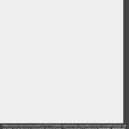
Masz dosyć muzycznej papki z TV? Popkiller wyeliminuje wszystkie szumy i pozwoli skupić się
na tym, co w muzyce naprawdę wartościowe. Zaserwujemy Ci najlepsze
piosenki
,
teledyski
,