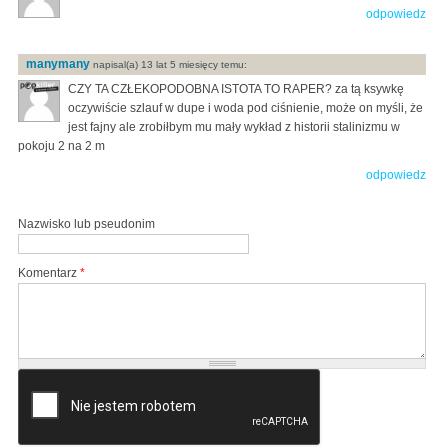
odpowiedz
manymany
napisal(a) 13 lat 5 miesięcy temu:
CZY TA CZŁEKOPODOBNA ISTOTA TO RAPER? za tą ksywkę
oczywiście szlauf w dupe i woda pod ciśnienie, może on myśli, że
jest fajny ale zrobiłbym mu mały wykład z historii stalinizmu w
pokoju 2 na 2 m
odpowiedz
Nazwisko lub pseudonim
Komentarz
*