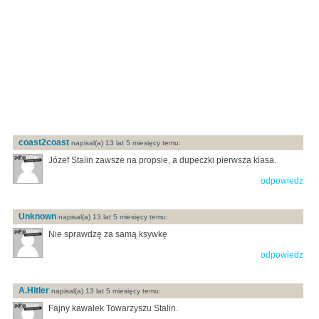
coast2coast
napisal(a) 13 lat 5 miesięcy temu:
Józef Stalin zawsze na propsie, a dupeczki pierwsza klasa.
odpowiedz
Unknown
napisal(a) 13 lat 5 miesięcy temu:
Nie sprawdzę za samą ksywkę
odpowiedz
A.Hitler
napisal(a) 13 lat 5 miesięcy temu:
Fajny kawałek Towarzyszu Stalin.