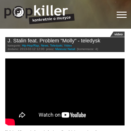
video
J. Stalin feat. Problem "Molly" - teledysk
kategorie:
Hip-Hop/Rap
,
News
,
Teledyski
,
Video
dodano:
2013-02-12 12:00
przez:
Mateusz Natali
(komentarze: 4)
J Stalin ft Problem Molly Music Video