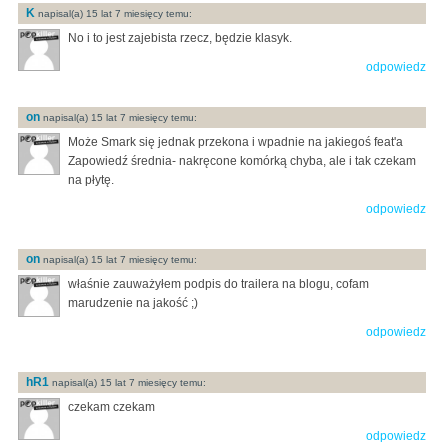
K
napisal(a) 15 lat 7 miesięcy temu:
No i to jest zajebista rzecz, będzie klasyk.
odpowiedz
on
napisal(a) 15 lat 7 miesięcy temu:
Może Smark się jednak przekona i wpadnie na jakiegoś feat'a
Zapowiedź średnia- nakręcone komórką chyba, ale i tak czekam
na płytę.
odpowiedz
on
napisal(a) 15 lat 7 miesięcy temu:
właśnie zauważyłem podpis do trailera na blogu, cofam
marudzenie na jakość ;)
odpowiedz
hR1
napisal(a) 15 lat 7 miesięcy temu:
czekam czekam
odpowiedz