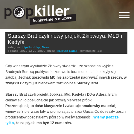
Starszy Brat czyli nowy projekt Zkibwoya, MŁD i
Kedyfa
kategorie:
Hip-Hop/Rap
,
News
dodano:
2010-12-29 18:00
przez:
Mateusz Natali
(komentarze: 24)
Gdy w naszym wywiadzie Zkibwoy stwierdził, że szanse na wyjście
Brudnych Serc są praktycznie zerowe to fora momentalnie okryły się
żałobą.
Jednak gorzowski MC nie zaprzestał nagrywać innych rzeczy, w
związku z czym już niebawem trafi do nas Starszy Brat.
Starszy Brat czyli projekt Jobikza, Młd, Kedyfa i DJ-a Adera.
Brzmi
ciekawie? To posłuchajcie jak brzmią pierwsze próbki.
Prezentuje się to dość klasycznie i zwiastuje smakowity materiał
,
wiemy że 3 pierwsze bity w promo są autorstwa Quiza. Co do reszty gości i
producentów pozostajemy póki co w nieświadomości.
Wiemy jeszcze
tylko
, że na płycie ma być 12 numerów.