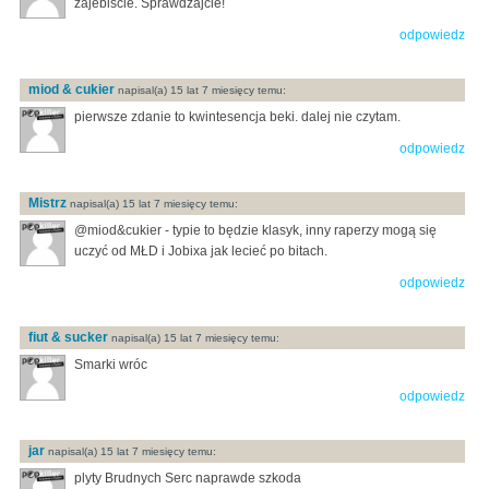
zajebiscie. Sprawdzajcie!
odpowiedz
miod & cukier
napisal(a) 15 lat 7 miesięcy temu:
pierwsze zdanie to kwintesencja beki. dalej nie czytam.
odpowiedz
Mistrz
napisal(a) 15 lat 7 miesięcy temu:
@miod&cukier - typie to będzie klasyk, inny raperzy mogą się
uczyć od MŁD i Jobixa jak lecieć po bitach.
odpowiedz
fiut & sucker
napisal(a) 15 lat 7 miesięcy temu:
Smarki wróc
odpowiedz
jar
napisal(a) 15 lat 7 miesięcy temu:
plyty Brudnych Serc naprawde szkoda