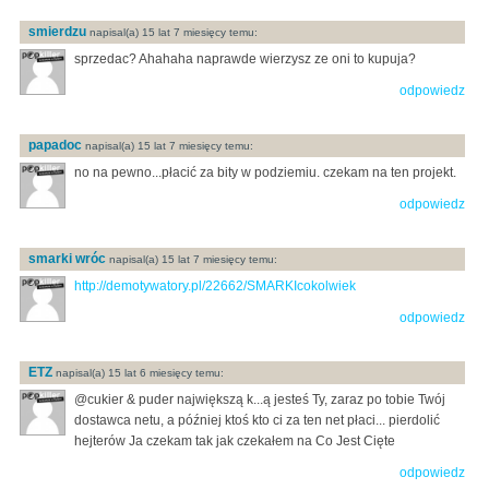
smierdzu
napisal(a) 15 lat 7 miesięcy temu:
sprzedac? Ahahaha naprawde wierzysz ze oni to kupuja?
odpowiedz
papadoc
napisal(a) 15 lat 7 miesięcy temu:
no na pewno...płacić za bity w podziemiu. czekam na ten projekt.
odpowiedz
smarki wróc
napisal(a) 15 lat 7 miesięcy temu:
http://demotywatory.pl/22662/SMARKIcokolwiek
odpowiedz
ETZ
napisal(a) 15 lat 6 miesięcy temu:
@cukier & puder największą k...ą jesteś Ty, zaraz po tobie Twój
dostawca netu, a później ktoś kto ci za ten net płaci... pierdolić
hejterów Ja czekam tak jak czekałem na Co Jest Cięte
odpowiedz