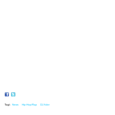
Tagi:
News
Hip-Hop/Rap
DJ Ader