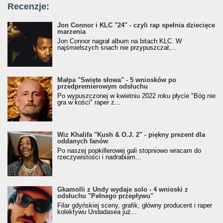
Recenzje:
Jon Connor i KLC "24" - czyli rap spełnia dziecięce
marzenia
Jon Connor nagrał album na bitach KLC. W
najśmielszych snach nie przypuszczał,...
Małpa "Święte słowa" - 5 wniosków po
przedpremierowym odsłuchu
Po wypuszczonej w kwietniu 2022 roku płycie "Bóg nie
gra w kości" raper z...
Wiz Khalifa "Kush & O.J. 2" - piękny prezent dla
oddanych fanów
Po naszej popkillerowej gali stopniowo wracam do
rzeczywistości i nadrabiam...
Gkamolli z Undy wydaje solo - 4 wnioski z
odsłuchu "Pełnego przepływu"
Filar gdyńskiej sceny, grafik, główny producent i raper
kolektywu Undadasea już...