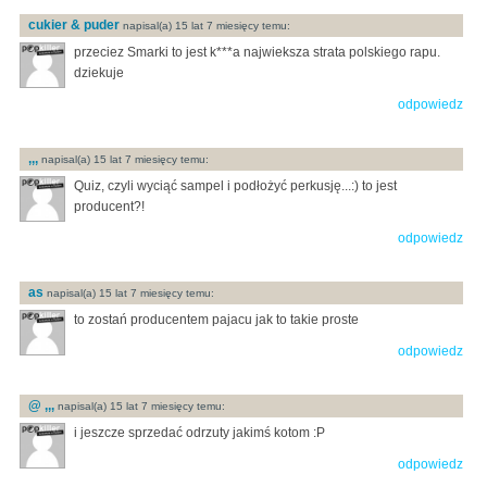
cukier & puder
napisal(a) 15 lat 7 miesięcy temu:
przeciez Smarki to jest k***a najwieksza strata polskiego rapu.
dziekuje
odpowiedz
,,,
napisal(a) 15 lat 7 miesięcy temu:
Quiz, czyli wyciąć sampel i podłożyć perkusję...:) to jest
producent?!
odpowiedz
as
napisal(a) 15 lat 7 miesięcy temu:
to zostań producentem pajacu jak to takie proste
odpowiedz
@ ,,,
napisal(a) 15 lat 7 miesięcy temu:
i jeszcze sprzedać odrzuty jakimś kotom :P
odpowiedz