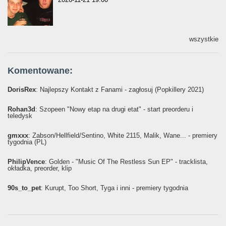
wszystkie
Komentowane:
DorisRex
: Najlepszy Kontakt z Fanami - zagłosuj (Popkillery 2021)
Rohan3d
: Szopeen "Nowy etap na drugi etat" - start preorderu i
teledysk
gmxxx
: Żabson/Hellfield/Sentino, White 2115, Malik, Wane... - premiery
tygodnia (PL)
PhilipVence
: Golden - "Music Of The Restless Sun EP" - tracklista,
okładka, preorder, klip
90s_to_pet
: Kurupt, Too Short, Tyga i inni - premiery tygodnia