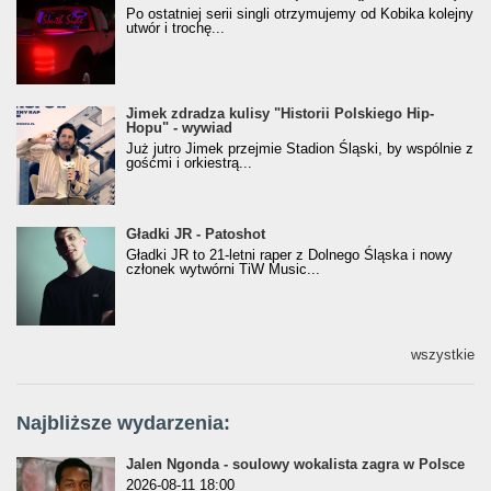
[Official Music Visualiser]
Po ostatniej serii singli otrzymujemy od Kobika kolejny
utwór i trochę...
Jimek zdradza kulisy "Historii Polskiego Hip-
Jimek zdradza kulisy "Historii Polskiego Hip-
Hopu" - wywiad
Hopu" - wywiad
Już jutro Jimek przejmie Stadion Śląski, by wspólnie z
gośćmi i orkiestrą...
Gładki JR - Patoshot
Gładki JR - Patoshot
Gładki JR to 21-letni raper z Dolnego Śląska i nowy
członek wytwórni TiW Music...
wszystkie
Najbliższe wydarzenia:
Jalen Ngonda - soulowy wokalista zagra w Polsce
2026-08-11 18:00