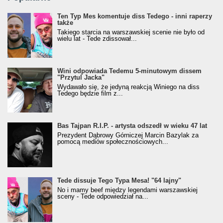
Ten Typ Mes komentuje diss Tedego - inni raperzy
także
Takiego starcia na warszawskiej scenie nie było od
wielu lat - Tede zdissował...
Wini odpowiada Tedemu 5-minutowym dissem
"Przytul Jacka"
Wydawało się, że jedyną reakcją Winiego na diss
Tedego będzie film z...
Bas Tajpan R.I.P. - artysta odszedł w wieku 47 lat
Prezydent Dąbrowy Górniczej Marcin Bazylak za
pomocą mediów społecznościowych...
Tede dissuje Tego Typa Mesa! "64 lajny"
No i mamy beef między legendami warszawskiej
sceny - Tede odpowiedział na...