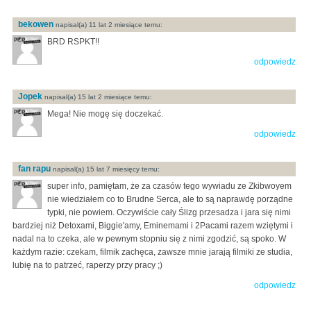
bekowen
napisal(a) 11 lat 2 miesiące temu:
BRD RSPKT!!
odpowiedz
Jopek
napisal(a) 15 lat 2 miesiące temu:
Mega! Nie mogę się doczekać.
odpowiedz
fan rapu
napisal(a) 15 lat 7 miesięcy temu:
super info, pamiętam, że za czasów tego wywiadu ze Zkibwoyem
nie wiedziałem co to Brudne Serca, ale to są naprawdę porządne
typki, nie powiem. Oczywiście cały Ślizg przesadza i jara się nimi
bardziej niż Detoxami, Biggie'amy, Eminemami i 2Pacami razem wziętymi i
nadal na to czeka, ale w pewnym stopniu się z nimi zgodzić, są spoko. W
każdym razie: czekam, filmik zachęca, zawsze mnie jarają filmiki ze studia,
lubię na to patrzeć, raperzy przy pracy ;)
odpowiedz