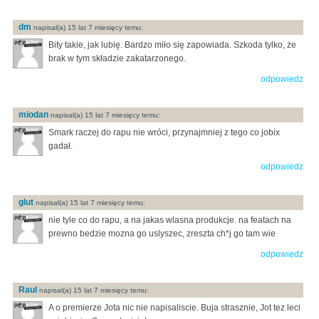
dm
napisal(a) 15 lat 7 miesięcy temu:
Bity takie, jak lubię. Bardzo miło się zapowiada. Szkoda tylko, że
brak w tym składzie zakatarzonego.
odpowiedz
miodan
napisal(a) 15 lat 7 miesięcy temu:
Smark raczej do rapu nie wróci, przynajmniej z tego co jobix
gadał.
odpowiedz
glut
napisal(a) 15 lat 7 miesięcy temu:
nie tyle co do rapu, a na jakas wlasna produkcje. na featach na
prewno bedzie mozna go uslyszec, zreszta ch*j go tam wie
odpowiedz
Raul
napisal(a) 15 lat 7 miesięcy temu:
A o premierze Jota nic nie napisaliscie. Buja strasznie, Jot tez leci