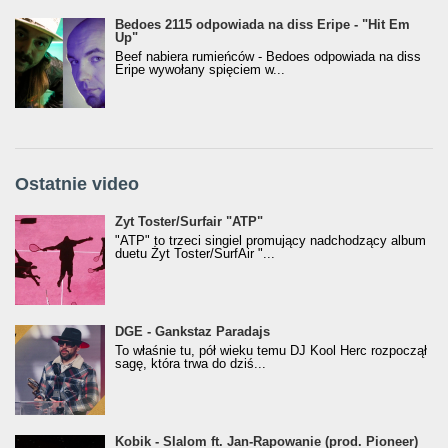
Bedoes 2115 odpowiada na diss Eripe - "Hit Em
Up"
Beef nabiera rumieńców - Bedoes odpowiada na diss
Eripe wywołany spięciem w...
Ostatnie video
Żyt Toster/SurfAir - ATP VIDEO
Żyt Toster/Surfair "ATP"
"ATP" to trzeci singiel promujący nadchodzący album
duetu Żyt Toster/SurfAir "...
donGURALesko z nagrodą za
DGE - Gankstaz Paradajs
Klasyczny/Trueschoolowy Album Roku
To właśnie tu, pół wieku temu DJ Kool Herc rozpoczął
(Popkillery 2023)
sagę, która trwa do dziś...
Kobik - Slalom ft. Jan-Rapowanie (prod. Pioneer)
Kobik - Slalom ft. Jan-Rapowanie (prod. Pioneer)