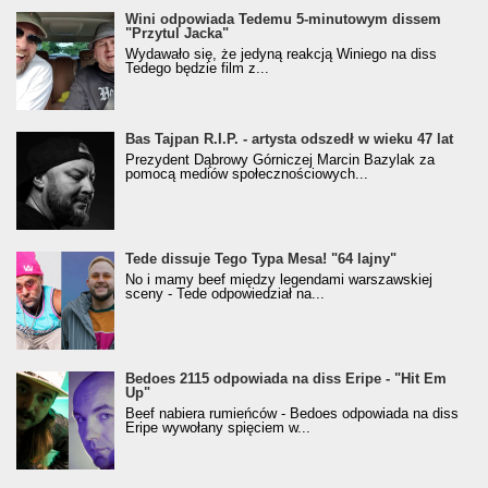
Wini odpowiada Tedemu 5-minutowym dissem
"Przytul Jacka"
Wydawało się, że jedyną reakcją Winiego na diss
Tedego będzie film z...
Bas Tajpan R.I.P. - artysta odszedł w wieku 47 lat
Prezydent Dąbrowy Górniczej Marcin Bazylak za
pomocą mediów społecznościowych...
Tede dissuje Tego Typa Mesa! "64 lajny"
No i mamy beef między legendami warszawskiej
sceny - Tede odpowiedział na...
Bedoes 2115 odpowiada na diss Eripe - "Hit Em
Up"
Beef nabiera rumieńców - Bedoes odpowiada na diss
Eripe wywołany spięciem w...