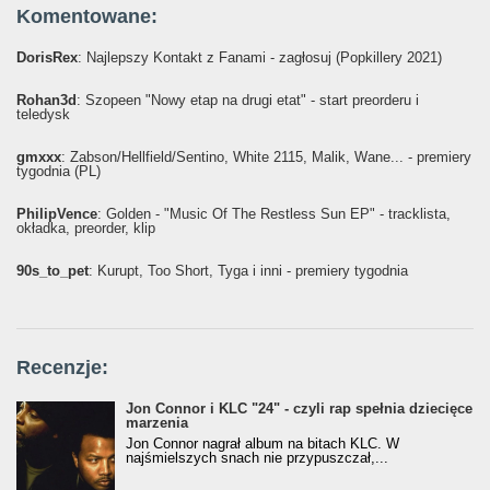
Komentowane:
DorisRex
: Najlepszy Kontakt z Fanami - zagłosuj (Popkillery 2021)
Rohan3d
: Szopeen "Nowy etap na drugi etat" - start preorderu i
teledysk
gmxxx
: Żabson/Hellfield/Sentino, White 2115, Malik, Wane... - premiery
tygodnia (PL)
PhilipVence
: Golden - "Music Of The Restless Sun EP" - tracklista,
okładka, preorder, klip
90s_to_pet
: Kurupt, Too Short, Tyga i inni - premiery tygodnia
Recenzje:
Jon Connor i KLC "24" - czyli rap spełnia dziecięce
marzenia
Jon Connor nagrał album na bitach KLC. W
najśmielszych snach nie przypuszczał,...