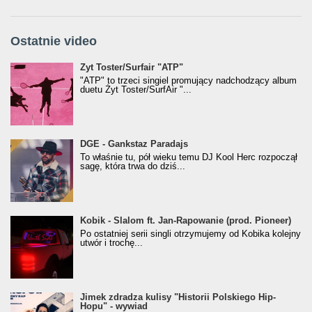
Ostatnie video
Żyt Toster/SurfAir - ATP VIDEO
Żyt Toster/Surfair "ATP"
"ATP" to trzeci singiel promujący nadchodzący album
duetu Żyt Toster/SurfAir "...
donGURALesko z nagrodą za
DGE - Gankstaz Paradajs
Klasyczny/Trueschoolowy Album Roku
To właśnie tu, pół wieku temu DJ Kool Herc rozpoczął
(Popkillery 2023)
sagę, która trwa do dziś...
Kobik - Slalom ft. Jan-Rapowanie (prod. Pioneer)
Kobik - Slalom ft. Jan-Rapowanie (prod. Pioneer)
[Official Music Visualiser]
Po ostatniej serii singli otrzymujemy od Kobika kolejny
utwór i trochę...
Jimek zdradza kulisy "Historii Polskiego Hip-
Jimek zdradza kulisy "Historii Polskiego Hip-
Hopu" - wywiad
Hopu" - wywiad