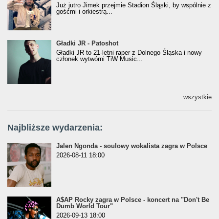
Już jutro Jimek przejmie Stadion Śląski, by wspólnie z
gośćmi i orkiestrą...
Gładki JR - Patoshot
Gładki JR - Patoshot
Gładki JR to 21-letni raper z Dolnego Śląska i nowy
członek wytwórni TiW Music...
wszystkie
Najbliższe wydarzenia:
Jalen Ngonda - soulowy wokalista zagra w Polsce
2026-08-11 18:00
A$AP Rocky zagra w Polsce - koncert na "Don't Be
Dumb World Tour"
2026-09-13 18:00