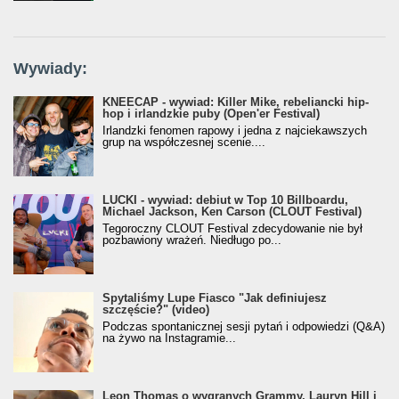
Wywiady:
KNEECAP - wywiad: Killer Mike, rebeliancki hip-
hop i irlandzkie puby (Open'er Festival)
Irlandzki fenomen rapowy i jedna z najciekawszych
grup na współczesnej scenie....
LUCKI - wywiad: debiut w Top 10 Billboardu,
Michael Jackson, Ken Carson (CLOUT Festival)
Tegoroczny CLOUT Festival zdecydowanie nie był
pozbawiony wrażeń. Niedługo po...
Spytaliśmy Lupe Fiasco "Jak definiujesz
szczęście?" (video)
Podczas spontanicznej sesji pytań i odpowiedzi (Q&A)
na żywo na Instagramie...
Leon Thomas o wygranych Grammy, Lauryn Hill i