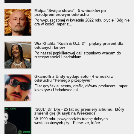
Małpa "Święte słowa" - 5 wniosków po
przedpremierowym odsłuchu
Po wypuszczonej w kwietniu 2022 roku płycie "Bóg nie
gra w kości" raper z...
Wiz Khalifa "Kush & O.J. 2" - piękny prezent dla
oddanych fanów
Po naszej popkillerowej gali stopniowo wracam do
rzeczywistości i nadrabiam...
Gkamolli z Undy wydaje solo - 4 wnioski z
odsłuchu "Pełnego przepływu"
Filar gdyńskiej sceny, grafik, główny producent i raper
kolektywu Undadasea już...
"2001" Dr. Dre - 25 lat od premiery albumu, który
zmienił grę (Klasyk na Weekend)
W 1999 roku powychodziło trochę dobrych
westcoastowych płyt. Pierwsze, które...