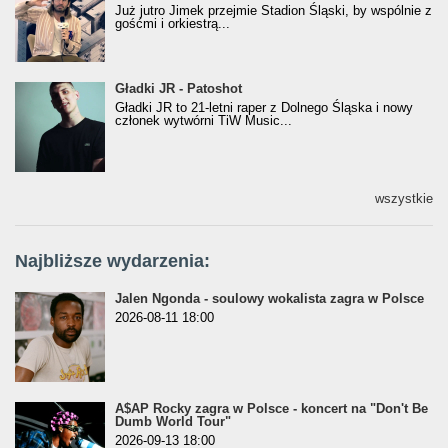
Już jutro Jimek przejmie Stadion Śląski, by wspólnie z
gośćmi i orkiestrą...
Gładki JR - Patoshot
Gładki JR - Patoshot
Gładki JR to 21-letni raper z Dolnego Śląska i nowy
członek wytwórni TiW Music...
wszystkie
Najbliższe wydarzenia:
Jalen Ngonda - soulowy wokalista zagra w Polsce
2026-08-11 18:00
A$AP Rocky zagra w Polsce - koncert na "Don't Be
Dumb World Tour"
2026-09-13 18:00