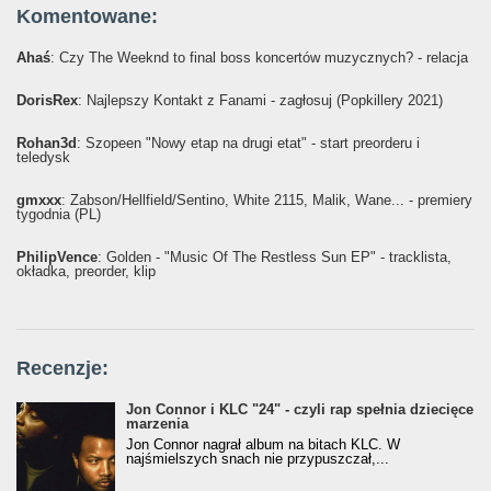
Komentowane:
Ahaś
: Czy The Weeknd to final boss koncertów muzycznych? - relacja
DorisRex
: Najlepszy Kontakt z Fanami - zagłosuj (Popkillery 2021)
Rohan3d
: Szopeen "Nowy etap na drugi etat" - start preorderu i
teledysk
gmxxx
: Żabson/Hellfield/Sentino, White 2115, Malik, Wane... - premiery
tygodnia (PL)
PhilipVence
: Golden - "Music Of The Restless Sun EP" - tracklista,
okładka, preorder, klip
Recenzje:
Jon Connor i KLC "24" - czyli rap spełnia dziecięce
marzenia
Jon Connor nagrał album na bitach KLC. W
najśmielszych snach nie przypuszczał,...