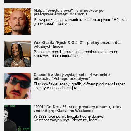
Małpa "Święte słowa" - 5 wniosków po
przedpremierowym odsłuchu
Po wypuszczonej w kwietniu 2022 roku płycie "Bóg nie
gra w kości" raper z...
Wiz Khalifa "Kush & O.J. 2" - piękny prezent dla
oddanych fanów
Po naszej popkillerowej gali stopniowo wracam do
rzeczywistości i nadrabiam...
Gkamolli z Undy wydaje solo - 4 wnioski z
odsłuchu "Pełnego przepływu"
Filar gdyńskiej sceny, grafik, główny producent i raper
kolektywu Undadasea już...
"2001" Dr. Dre - 25 lat od premiery albumu, który
zmienił grę (Klasyk na Weekend)
W 1999 roku powychodziło trochę dobrych
westcoastowych płyt. Pierwsze, które...