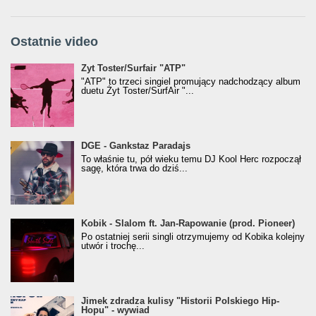
Ostatnie video
Żyt Toster/SurfAir - ATP VIDEO
Żyt Toster/Surfair "ATP"
"ATP" to trzeci singiel promujący nadchodzący album
duetu Żyt Toster/SurfAir "...
donGURALesko z nagrodą za
DGE - Gankstaz Paradajs
Klasyczny/Trueschoolowy Album Roku
To właśnie tu, pół wieku temu DJ Kool Herc rozpoczął
(Popkillery 2023)
sagę, która trwa do dziś...
Kobik - Slalom ft. Jan-Rapowanie (prod. Pioneer)
Kobik - Slalom ft. Jan-Rapowanie (prod. Pioneer)
[Official Music Visualiser]
Po ostatniej serii singli otrzymujemy od Kobika kolejny
utwór i trochę...
Jimek zdradza kulisy "Historii Polskiego Hip-
Jimek zdradza kulisy "Historii Polskiego Hip-
Hopu" - wywiad
Hopu" - wywiad