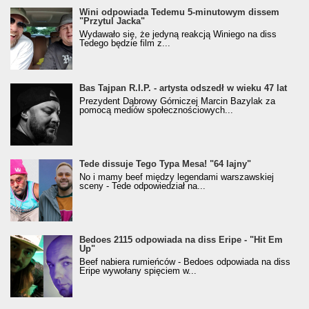
Wini odpowiada Tedemu 5-minutowym dissem
"Przytul Jacka"
Wydawało się, że jedyną reakcją Winiego na diss
Tedego będzie film z...
Bas Tajpan R.I.P. - artysta odszedł w wieku 47 lat
Prezydent Dąbrowy Górniczej Marcin Bazylak za
pomocą mediów społecznościowych...
Tede dissuje Tego Typa Mesa! "64 lajny"
No i mamy beef między legendami warszawskiej
sceny - Tede odpowiedział na...
Bedoes 2115 odpowiada na diss Eripe - "Hit Em
Up"
Beef nabiera rumieńców - Bedoes odpowiada na diss
Eripe wywołany spięciem w...