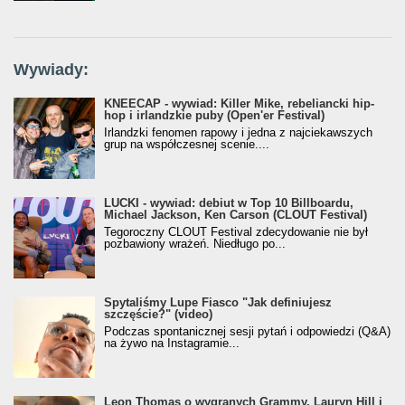
Wywiady:
KNEECAP - wywiad: Killer Mike, rebeliancki hip-
hop i irlandzkie puby (Open'er Festival)
Irlandzki fenomen rapowy i jedna z najciekawszych
grup na współczesnej scenie....
LUCKI - wywiad: debiut w Top 10 Billboardu,
Michael Jackson, Ken Carson (CLOUT Festival)
Tegoroczny CLOUT Festival zdecydowanie nie był
pozbawiony wrażeń. Niedługo po...
Spytaliśmy Lupe Fiasco "Jak definiujesz
szczęście?" (video)
Podczas spontanicznej sesji pytań i odpowiedzi (Q&A)
na żywo na Instagramie...
Leon Thomas o wygranych Grammy, Lauryn Hill i