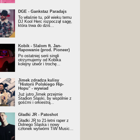
URALesko z nagrodą za
DGE - Gankstaz Paradajs
yczny/Trueschoolowy
To właśnie tu, pół wieku temu
m Roku (Popkillery 2023)
DJ Kool Herc rozpoczął sagę,
która trwa do dziś...
 - Slalom ft. Jan-
Kobik - Slalom ft. Jan-
wanie (prod. Pioneer)
Rapowanie (prod. Pioneer)
cial Music Visualiser]
Po ostatniej serii singli
otrzymujemy od Kobika
kolejny utwór i trochę...
k zdradza kulisy "Historii
Jimek zdradza kulisy
kiego Hip-Hopu" - wywiad
"Historii Polskiego Hip-
Hopu" - wywiad
Już jutro Jimek przejmie
Stadion Śląski, by wspólnie z
gośćmi i orkiestrą...
ki JR - Patoshot
Gładki JR - Patoshot
Gładki JR to 21-letni raper z
Dolnego Śląska i nowy
członek wytwórni TiW Music...