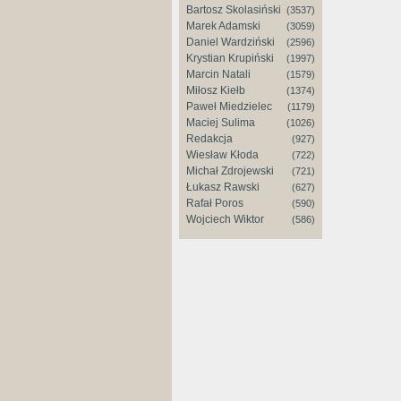
Bartosz Skolasiński
(3537)
Marek Adamski
(3059)
Daniel Wardziński
(2596)
Krystian Krupiński
(1997)
Marcin Natali
(1579)
Miłosz Kiełb
(1374)
Paweł Miedzielec
(1179)
Maciej Sulima
(1026)
Redakcja
(927)
Wiesław Kłoda
(722)
Michał Zdrojewski
(721)
Łukasz Rawski
(627)
Rafał Poros
(590)
Wojciech Wiktor
(586)