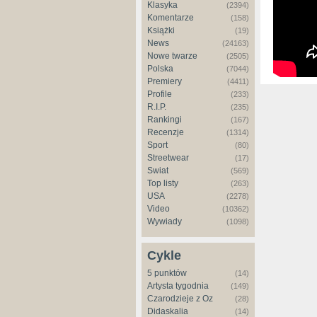
Klasyka
(2394)
Komentarze
(158)
Książki
(19)
News
(24163)
Nowe twarze
(2505)
Polska
(7044)
Premiery
(4411)
Profile
(233)
R.I.P.
(235)
Rankingi
(167)
Recenzje
(1314)
Sport
(80)
Streetwear
(17)
Świat
(569)
Top listy
(263)
USA
(2278)
Video
(10362)
Wywiady
(1098)
Cykle
5 punktów
(14)
Artysta tygodnia
(149)
Czarodzieje z Oz
(28)
Didaskalia
(14)