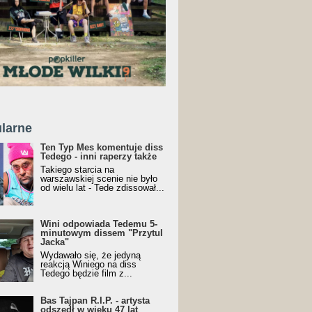
larne
Ten Typ Mes komentuje diss
Tedego - inni raperzy także
Takiego starcia na
warszawskiej scenie nie było
od wielu lat - Tede zdissował...
Wini odpowiada Tedemu 5-
minutowym dissem "Przytul
Jacka"
Wydawało się, że jedyną
reakcją Winiego na diss
Tedego będzie film z...
Bas Tajpan R.I.P. - artysta
odszedł w wieku 47 lat