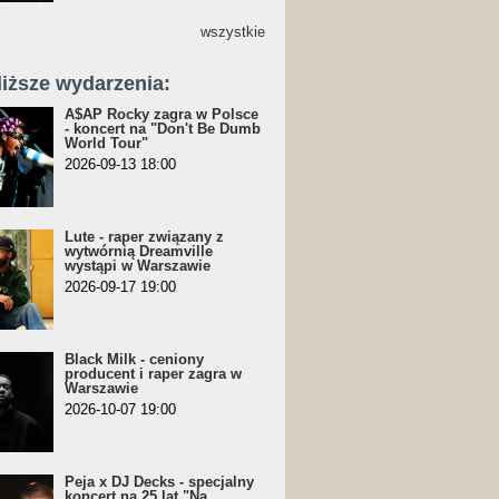
wszystkie
liższe wydarzenia:
A$AP Rocky zagra w Polsce
- koncert na "Don't Be Dumb
World Tour"
2026-09-13 18:00
Lute - raper związany z
wytwórnią Dreamville
wystąpi w Warszawie
2026-09-17 19:00
Black Milk - ceniony
producent i raper zagra w
Warszawie
2026-10-07 19:00
Peja x DJ Decks - specjalny
koncert na 25 lat "Na