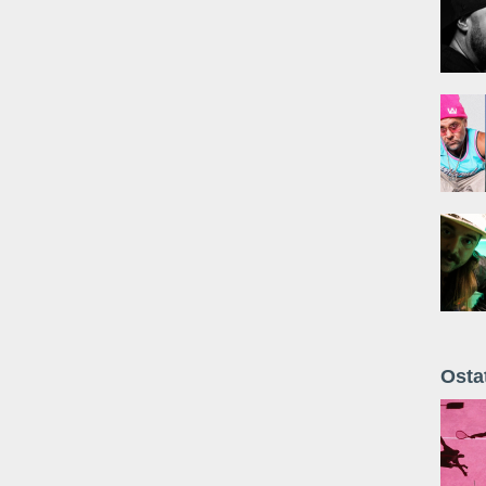
Osta
Żyt 