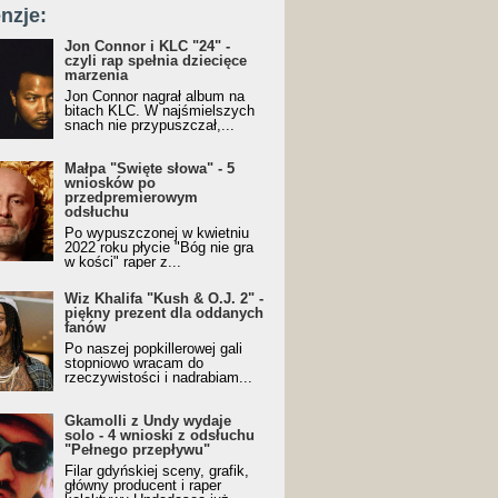
nzje:
Jon Connor i KLC "24" -
czyli rap spełnia dziecięce
marzenia
Jon Connor nagrał album na
bitach KLC. W najśmielszych
snach nie przypuszczał,...
Małpa "Święte słowa" - 5
wniosków po
przedpremierowym
odsłuchu
Po wypuszczonej w kwietniu
2022 roku płycie "Bóg nie gra
w kości" raper z...
Wiz Khalifa "Kush & O.J. 2" -
piękny prezent dla oddanych
fanów
Po naszej popkillerowej gali
stopniowo wracam do
rzeczywistości i nadrabiam...
Gkamolli z Undy wydaje
solo - 4 wnioski z odsłuchu
"Pełnego przepływu"
Filar gdyńskiej sceny, grafik,
główny producent i raper