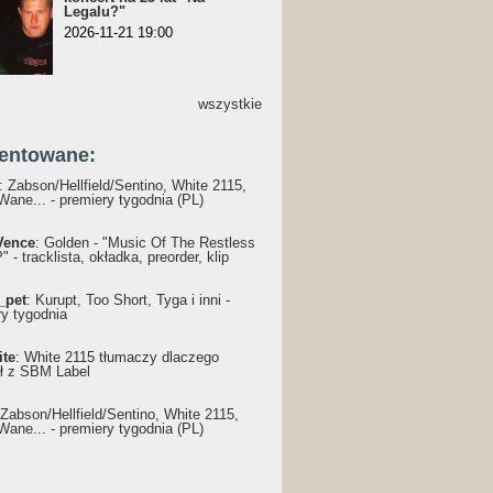
Legalu?"
2026-11-21 19:00
wszystkie
entowane:
: Żabson/Hellfield/Sentino, White 2115,
Wane... - premiery tygodnia (PL)
Vence
: Golden - "Music Of The Restless
 - tracklista, okładka, preorder, klip
_pet
: Kurupt, Too Short, Tyga i inni -
ry tygodnia
ite
: White 2115 tłumaczy dlaczego
ł z SBM Label
 Żabson/Hellfield/Sentino, White 2115,
Wane... - premiery tygodnia (PL)