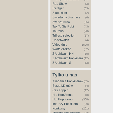
Rap Show
(3)
Rentgen
(53)
Stagekiller
(2)
Świadomy Słuchacz
(6)
Świeża Krew
(55)
Tak To Się Robi
(43)
Tourbus
(28)
Trillest. selection
(17)
Underwatch
(4)
Video dnia
(1520)
Warto czekać
(32)
Z Archiwum HH
(10)
Z Archiwum Popkillera
(12)
Z Archiwum S
(13)
Tylko u nas
Akademia Popkillerów
(65)
Burza Mózgów
(4)
Cali Trippin
(17)
Hip Hop Arena
(8)
Hip Hop Kemp
(308)
Imprezy Popkillera
(29)
Konkursy
(201)