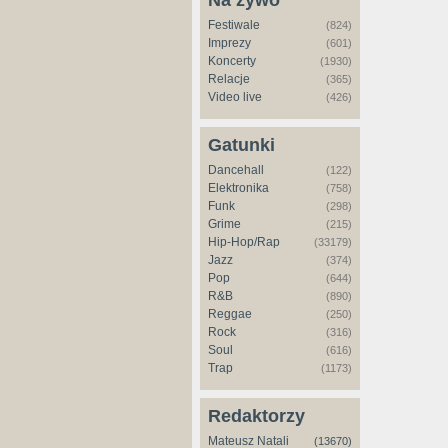
Na żywo
Festiwale
(824)
Imprezy
(601)
Koncerty
(1930)
Relacje
(365)
Video live
(426)
Gatunki
Dancehall
(122)
Elektronika
(758)
Funk
(298)
Grime
(215)
Hip-Hop/Rap
(33179)
Jazz
(374)
Pop
(644)
R&B
(890)
Reggae
(250)
Rock
(316)
Soul
(616)
Trap
(1173)
Redaktorzy
Mateusz Natali
(13670)