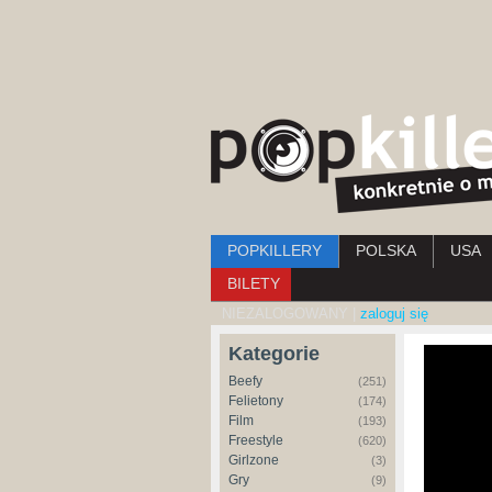
Menu główne
POPKILLERY
POLSKA
USA
BILETY
NIEZALOGOWANY |
zaloguj się
Kategorie
Beefy
(251)
Felietony
(174)
Film
(193)
Freestyle
(620)
Girlzone
(3)
Gry
(9)