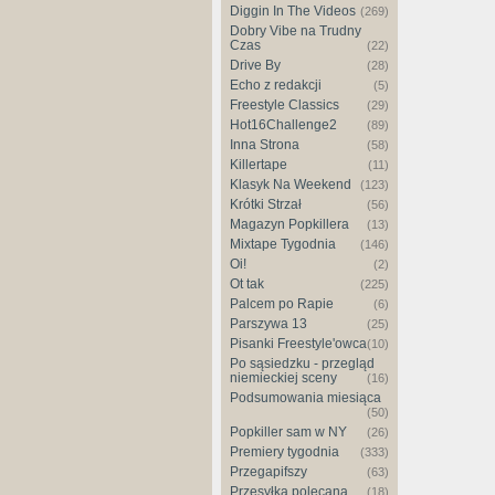
Diggin In The Videos
(269)
Dobry Vibe na Trudny
Czas
(22)
Drive By
(28)
Echo z redakcji
(5)
Freestyle Classics
(29)
Hot16Challenge2
(89)
Inna Strona
(58)
Killertape
(11)
Klasyk Na Weekend
(123)
Krótki Strzał
(56)
Magazyn Popkillera
(13)
Mixtape Tygodnia
(146)
Oi!
(2)
Ot tak
(225)
Palcem po Rapie
(6)
Parszywa 13
(25)
Pisanki Freestyle'owca
(10)
Po sąsiedzku - przegląd
niemieckiej sceny
(16)
Podsumowania miesiąca
(50)
Popkiller sam w NY
(26)
Premiery tygodnia
(333)
Przegapifszy
(63)
Przesyłka polecana
(18)