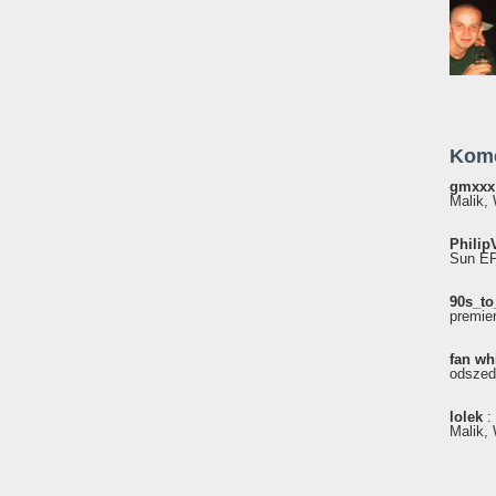
Kom
gmxxx
Malik, 
Philip
Sun EP"
90s_to
premie
fan wh
odszed
lolek
:
Malik, 