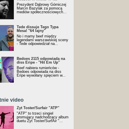
Prezydent Dąbrowy Górniczej
Marcin Bazylak za pomocą
mediów społecznościowych...
Tede dissuje Tego Typa
Mesa! "64 lajny"
No i mamy beef między
legendami warszawskiej sceny
- Tede odpowiedział na...
Bedoes 2115 odpowiada na
diss Eripe - "Hit Em Up"
Beef nabiera rumieńców -
Bedoes odpowiada na diss
Eripe wywołany spięciem w...
tnie video
Toster/SurfAir - ATP VIDEO
Żyt Toster/Surfair "ATP"
"ATP" to trzeci singiel
promujący nadchodzący album
duetu Żyt Toster/SurfAir "...