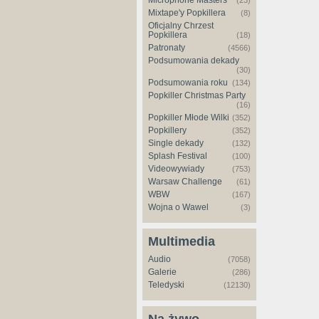
Microphone Masters
(23)
Mixtape'y Popkillera
(8)
Oficjalny Chrzest
Popkillera
(18)
Patronaty
(4566)
Podsumowania dekady
(30)
Podsumowania roku
(134)
Popkiller Christmas Party
(16)
Popkiller Młode Wilki
(352)
Popkillery
(352)
Single dekady
(132)
Splash Festival
(100)
Videowywiady
(753)
Warsaw Challenge
(61)
WBW
(167)
Wojna o Wawel
(3)
Multimedia
Audio
(7058)
Galerie
(286)
Teledyski
(12130)