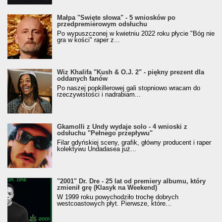
Małpa "Święte słowa" - 5 wniosków po
przedpremierowym odsłuchu
Po wypuszczonej w kwietniu 2022 roku płycie "Bóg nie
gra w kości" raper z...
Wiz Khalifa "Kush & O.J. 2" - piękny prezent dla
oddanych fanów
Po naszej popkillerowej gali stopniowo wracam do
rzeczywistości i nadrabiam...
Gkamolli z Undy wydaje solo - 4 wnioski z
odsłuchu "Pełnego przepływu"
Filar gdyńskiej sceny, grafik, główny producent i raper
kolektywu Undadasea już...
"2001" Dr. Dre - 25 lat od premiery albumu, który
zmienił grę (Klasyk na Weekend)
W 1999 roku powychodziło trochę dobrych
westcoastowych płyt. Pierwsze, które...