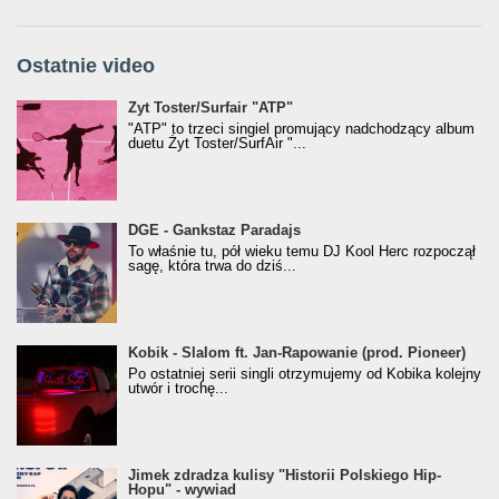
Ostatnie video
Żyt Toster/SurfAir - ATP VIDEO
Żyt Toster/Surfair "ATP"
"ATP" to trzeci singiel promujący nadchodzący album
duetu Żyt Toster/SurfAir "...
donGURALesko z nagrodą za
DGE - Gankstaz Paradajs
Klasyczny/Trueschoolowy Album Roku
To właśnie tu, pół wieku temu DJ Kool Herc rozpoczął
(Popkillery 2023)
sagę, która trwa do dziś...
Kobik - Slalom ft. Jan-Rapowanie (prod. Pioneer)
Kobik - Slalom ft. Jan-Rapowanie (prod. Pioneer)
[Official Music Visualiser]
Po ostatniej serii singli otrzymujemy od Kobika kolejny
utwór i trochę...
Jimek zdradza kulisy "Historii Polskiego Hip-
Jimek zdradza kulisy "Historii Polskiego Hip-
Hopu" - wywiad
Hopu" - wywiad