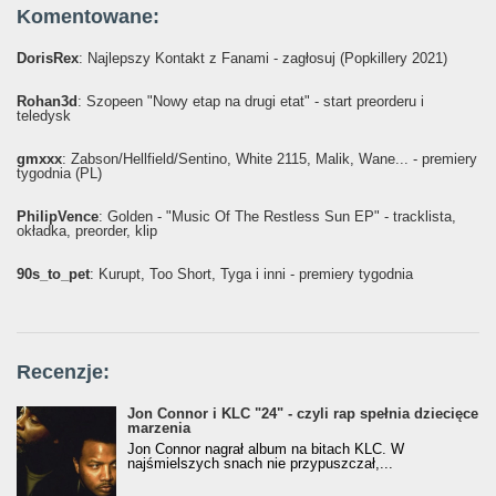
Komentowane:
DorisRex
: Najlepszy Kontakt z Fanami - zagłosuj (Popkillery 2021)
Rohan3d
: Szopeen "Nowy etap na drugi etat" - start preorderu i
teledysk
gmxxx
: Żabson/Hellfield/Sentino, White 2115, Malik, Wane... - premiery
tygodnia (PL)
PhilipVence
: Golden - "Music Of The Restless Sun EP" - tracklista,
okładka, preorder, klip
90s_to_pet
: Kurupt, Too Short, Tyga i inni - premiery tygodnia
Recenzje:
Jon Connor i KLC "24" - czyli rap spełnia dziecięce
marzenia
Jon Connor nagrał album na bitach KLC. W
najśmielszych snach nie przypuszczał,...