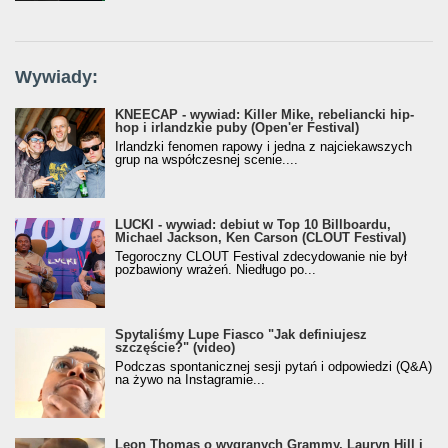
Wywiady:
KNEECAP - wywiad: Killer Mike, rebeliancki hip-
hop i irlandzkie puby (Open'er Festival)
Irlandzki fenomen rapowy i jedna z najciekawszych
grup na współczesnej scenie....
LUCKI - wywiad: debiut w Top 10 Billboardu,
Michael Jackson, Ken Carson (CLOUT Festival)
Tegoroczny CLOUT Festival zdecydowanie nie był
pozbawiony wrażeń. Niedługo po...
Spytaliśmy Lupe Fiasco "Jak definiujesz
szczęście?" (video)
Podczas spontanicznej sesji pytań i odpowiedzi (Q&A)
na żywo na Instagramie...
Leon Thomas o wygranych Grammy, Lauryn Hill i