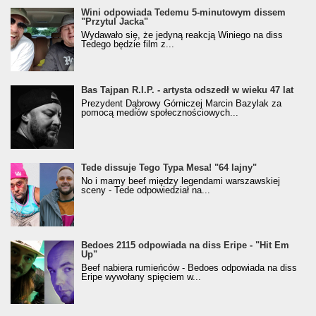
Wini odpowiada Tedemu 5-minutowym dissem
"Przytul Jacka"
Wydawało się, że jedyną reakcją Winiego na diss
Tedego będzie film z...
Bas Tajpan R.I.P. - artysta odszedł w wieku 47 lat
Prezydent Dąbrowy Górniczej Marcin Bazylak za
pomocą mediów społecznościowych...
Tede dissuje Tego Typa Mesa! "64 lajny"
No i mamy beef między legendami warszawskiej
sceny - Tede odpowiedział na...
Bedoes 2115 odpowiada na diss Eripe - "Hit Em
Up"
Beef nabiera rumieńców - Bedoes odpowiada na diss
Eripe wywołany spięciem w...