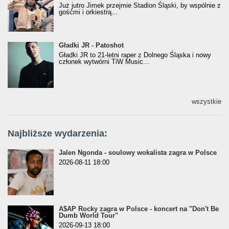
Już jutro Jimek przejmie Stadion Śląski, by wspólnie z
gośćmi i orkiestrą...
Gładki JR - Patoshot
Gładki JR - Patoshot
Gładki JR to 21-letni raper z Dolnego Śląska i nowy
członek wytwórni TiW Music...
wszystkie
Najbliższe wydarzenia:
Jalen Ngonda - soulowy wokalista zagra w Polsce
2026-08-11 18:00
A$AP Rocky zagra w Polsce - koncert na "Don't Be
Dumb World Tour"
2026-09-13 18:00