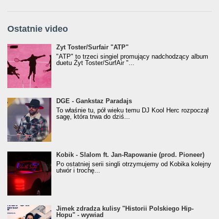
Ostatnie video
Żyt Toster/SurfAir - ATP VIDEO
Żyt Toster/Surfair "ATP"
"ATP" to trzeci singiel promujący nadchodzący album
duetu Żyt Toster/SurfAir "...
donGURALesko z nagrodą za
DGE - Gankstaz Paradajs
Klasyczny/Trueschoolowy Album Roku
To właśnie tu, pół wieku temu DJ Kool Herc rozpoczął
(Popkillery 2023)
sagę, która trwa do dziś...
Kobik - Slalom ft. Jan-Rapowanie (prod. Pioneer)
Kobik - Slalom ft. Jan-Rapowanie (prod. Pioneer)
[Official Music Visualiser]
Po ostatniej serii singli otrzymujemy od Kobika kolejny
utwór i trochę...
Jimek zdradza kulisy "Historii Polskiego Hip-
Jimek zdradza kulisy "Historii Polskiego Hip-
Hopu" - wywiad
Hopu" - wywiad