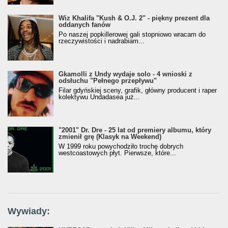
Wiz Khalifa "Kush & O.J. 2" - piękny prezent dla
oddanych fanów
Po naszej popkillerowej gali stopniowo wracam do
rzeczywistości i nadrabiam...
Gkamolli z Undy wydaje solo - 4 wnioski z
odsłuchu "Pełnego przepływu"
Filar gdyńskiej sceny, grafik, główny producent i raper
kolektywu Undadasea już...
"2001" Dr. Dre - 25 lat od premiery albumu, który
zmienił grę (Klasyk na Weekend)
W 1999 roku powychodziło trochę dobrych
westcoastowych płyt. Pierwsze, które...
Wywiady: