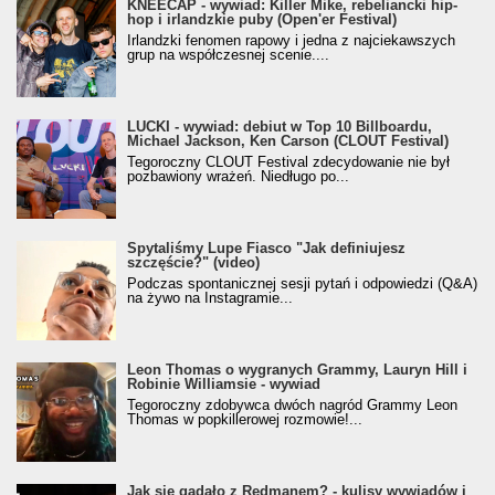
KNEECAP - wywiad: Killer Mike, rebeliancki hip-
hop i irlandzkie puby (Open'er Festival)
Irlandzki fenomen rapowy i jedna z najciekawszych
grup na współczesnej scenie....
LUCKI - wywiad: debiut w Top 10 Billboardu,
Michael Jackson, Ken Carson (CLOUT Festival)
Tegoroczny CLOUT Festival zdecydowanie nie był
pozbawiony wrażeń. Niedługo po...
Spytaliśmy Lupe Fiasco "Jak definiujesz
szczęście?" (video)
Podczas spontanicznej sesji pytań i odpowiedzi (Q&A)
na żywo na Instagramie...
Leon Thomas o wygranych Grammy, Lauryn Hill i
Robinie Williamsie - wywiad
Tegoroczny zdobywca dwóch nagród Grammy Leon
Thomas w popkillerowej rozmowie!...
Jak się gadało z Redmanem? - kulisy wywiadów i