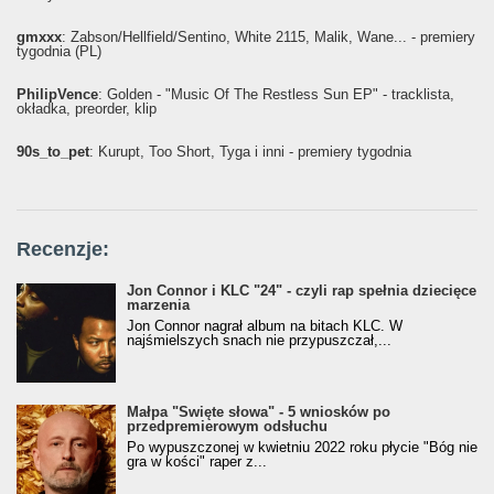
gmxxx
: Żabson/Hellfield/Sentino, White 2115, Malik, Wane... - premiery
tygodnia (PL)
PhilipVence
: Golden - "Music Of The Restless Sun EP" - tracklista,
okładka, preorder, klip
90s_to_pet
: Kurupt, Too Short, Tyga i inni - premiery tygodnia
Recenzje:
Jon Connor i KLC "24" - czyli rap spełnia dziecięce
marzenia
Jon Connor nagrał album na bitach KLC. W
najśmielszych snach nie przypuszczał,...
Małpa "Święte słowa" - 5 wniosków po
przedpremierowym odsłuchu
Po wypuszczonej w kwietniu 2022 roku płycie "Bóg nie
gra w kości" raper z...