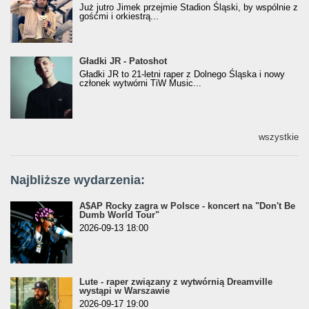
Już jutro Jimek przejmie Stadion Śląski, by wspólnie z
gośćmi i orkiestrą...
Gładki JR - Patoshot
Gładki JR - Patoshot
Gładki JR to 21-letni raper z Dolnego Śląska i nowy
członek wytwórni TiW Music...
wszystkie
Najbliższe wydarzenia:
A$AP Rocky zagra w Polsce - koncert na "Don't Be
Dumb World Tour"
2026-09-13 18:00
Lute - raper związany z wytwórnią Dreamville
wystąpi w Warszawie
2026-09-17 19:00