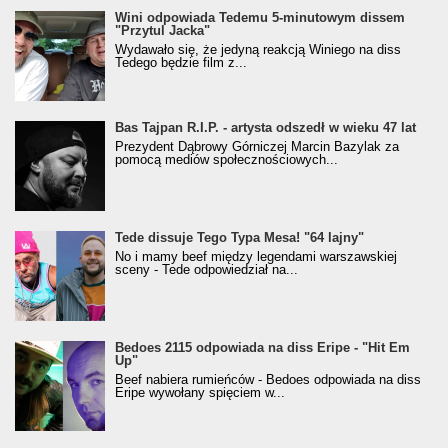
Wini odpowiada Tedemu 5-minutowym dissem
"Przytul Jacka"
Wydawało się, że jedyną reakcją Winiego na diss
Tedego będzie film z...
Bas Tajpan R.I.P. - artysta odszedł w wieku 47 lat
Prezydent Dąbrowy Górniczej Marcin Bazylak za
pomocą mediów społecznościowych...
Tede dissuje Tego Typa Mesa! "64 lajny"
No i mamy beef między legendami warszawskiej
sceny - Tede odpowiedział na...
Bedoes 2115 odpowiada na diss Eripe - "Hit Em
Up"
Beef nabiera rumieńców - Bedoes odpowiada na diss
Eripe wywołany spięciem w...